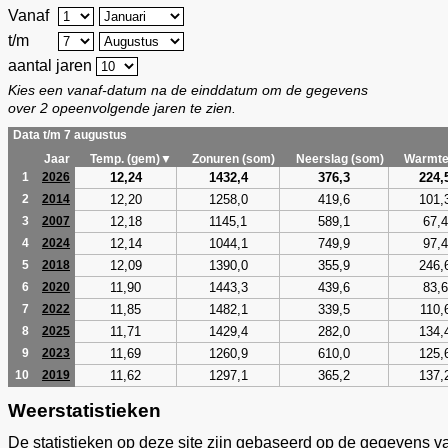
Vanaf
t/m
aantal jaren
Kies een vanaf-datum na de einddatum om de gegevens
over 2 opeenvolgende jaren te zien.
Data t/m 7 augustus
Jaar
Temp. (gem)▼
Zonuren (som)
Neerslag (som)
Warmte
12,24
1432,4
376,3
224,
1
2026
12,20
1258,0
419,6
101,
2
2014
12,18
1145,1
589,1
67,4
3
2007
12,14
1044,1
749,9
97,4
4
2024
12,09
1390,0
355,9
246,
5
2018
11,90
1443,3
439,6
83,6
6
2020
11,85
1482,1
339,5
110,
7
2022
11,71
1429,4
282,0
134,
8
2025
11,69
1260,9
610,0
125,
9
2023
11,62
1297,1
365,2
137,
10
2019
Weerstatistieken
De statistieken op deze site zijn gebaseerd op de gegevens v