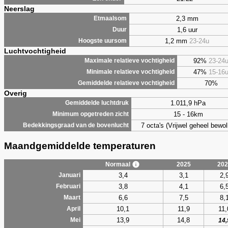
Neerslag
2,3 mm
Etmaalsom
1,6 uur
Duur
1,2 mm
23-24u
Hoogste uursom
Luchtvochtigheid
92%
23-24
Maximale relatieve vochtigheid
47%
15-16
Minimale relatieve vochtigheid
70%
Gemiddelde relatieve vochtigheid
Overig
1.011,9 hPa
Gemiddelde luchtdruk
15 - 16km
Minimum opgetreden zicht
7 octa's (Vrijwel geheel bewol
Bedekkingsgraad van de bovenlucht
Maandgemiddelde temperaturen
Normaal
2025
202
3,4
3,1
2,
Januari
3,8
4,1
6,
Februari
6,6
7,5
8,
Maart
10,1
11,9
11,
April
13,9
14,8
Mei
14,