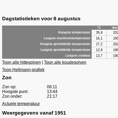
Dagstatistieken voor 8 augustus
°C
dat
35,9
20
Hoogste temperatuur
16,1
19
Laagste maximumtemperatuur
27,2
20
Hoogste gemiddelde temperatuur
12,8
19
Laagste gemiddelde temperatuur
13,7
19
Langste zonduur
Toon alle hittegolven
|
Toon alle koudegolven
Toon Hellmann-grafiek
Zon
Zon op:
06:11
Hoogste punt:
13:44
Zon onder:
21:17
Actuele temperatuur
Weergegevens vanaf 1951