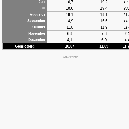
16,7
19,2
Juni
19,
18,6
19,4
Juli
20,
18,1
19,1
Augustus
21,
14,9
15,5
September
14,
11,0
11,9
Oktober
11,
6,9
7,8
November
6,
4,1
6,0
December
4,
Gemiddeld
10,67
11,69
11,
Advertentie