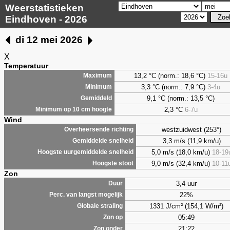
Weerstatistieken
Eindhoven - 2026
di 12 mei 2026
X
Temperatuur
13,2 °C (norm.: 18,6 °C)
15-16u
Maximum
3,3
°C (norm.: 7,9 °C)
3-4u
Minimum
9,1
°C (norm.: 13,5 °C)
Gemiddeld
2,3
°C
6-7u
Minimum op 10 cm hoogte
Wind
westzuidwest (253°)
Overheersende richting
3,3 m/s (11,9 km/u)
Gemiddelde snelheid
5,0 m/s (18,0 km/u)
18-19
Hoogste uurgemiddelde snelheid
9,0 m/s (32,4 km/u)
10-11
Hoogste stoot
Zon
3,4 uur
Duur
22%
Perc. van langst mogelijk
1331 J/cm² (154,1 W/m²)
Globale straling
05:49
Zon op
21:22
Zon onder