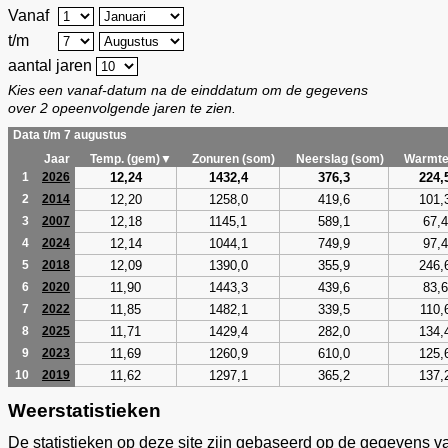
Vanaf
t/m
aantal jaren
Kies een vanaf-datum na de einddatum om de gegevens
over 2 opeenvolgende jaren te zien.
Data t/m 7 augustus
Jaar
Temp. (gem)▼
Zonuren (som)
Neerslag (som)
Warmte
12,24
1432,4
376,3
224,
1
2026
12,20
1258,0
419,6
101,
2
2014
12,18
1145,1
589,1
67,4
3
2007
12,14
1044,1
749,9
97,4
4
2024
12,09
1390,0
355,9
246,
5
2018
11,90
1443,3
439,6
83,6
6
2020
11,85
1482,1
339,5
110,
7
2022
11,71
1429,4
282,0
134,
8
2025
11,69
1260,9
610,0
125,
9
2023
11,62
1297,1
365,2
137,
10
2019
Weerstatistieken
De statistieken op deze site zijn gebaseerd op de gegevens v