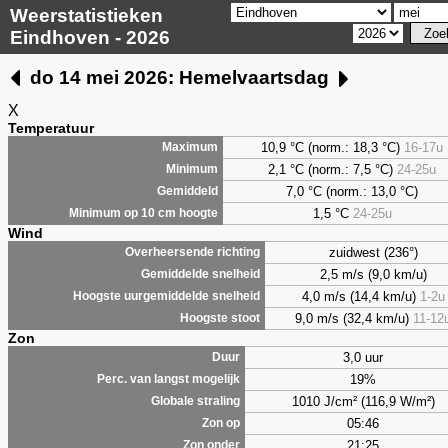
Weerstatistieken
Eindhoven - 2026
do 14 mei 2026: Hemelvaartsdag
X
Temperatuur
10,9 °C (norm.: 18,3 °C)
16-17u
Maximum
2,1
°C (norm.: 7,5 °C)
24-25u
Minimum
7,0
°C (norm.: 13,0 °C)
Gemiddeld
1,5
°C
24-25u
Minimum op 10 cm hoogte
Wind
zuidwest (236°)
Overheersende richting
2,5 m/s (9,0 km/u)
Gemiddelde snelheid
4,0 m/s (14,4 km/u)
1-2u
Hoogste uurgemiddelde snelheid
9,0 m/s (32,4 km/u)
11-12
Hoogste stoot
Zon
3,0 uur
Duur
19%
Perc. van langst mogelijk
1010 J/cm² (116,9 W/m²)
Globale straling
05:46
Zon op
21:25
Zon onder