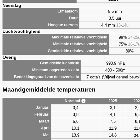
Neerslag
9,6 mm
Etmaalsom
3,5 uur
Duur
4,4 mm
13-14u
Hoogste uursom
Luchtvochtigheid
99%
24-25
Maximale relatieve vochtigheid
75%
16-17
Minimale relatieve vochtigheid
89%
Gemiddelde relatieve vochtigheid
Overig
998,9 hPa
Gemiddelde luchtdruk
400 - 500m
Minimum opgetreden zicht
7 octa's (Vrijwel geheel bewol
Bedekkingsgraad van de bovenlucht
Maandgemiddelde temperaturen
Normaal
2025
202
3,4
3,1
2,
Januari
3,8
4,1
6,
Februari
6,6
7,5
8,
Maart
10,1
11,9
11,
April
13,9
14,8
Mei
14,