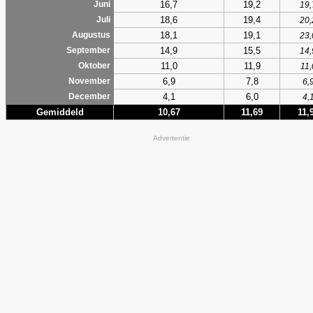
16,7
19,2
Juni
19,
18,6
19,4
Juli
20,
18,1
19,1
Augustus
23,
14,9
15,5
September
14,
11,0
11,9
Oktober
11,
6,9
7,8
November
6,
4,1
6,0
December
4,
Gemiddeld
10,67
11,69
11,
Advertentie