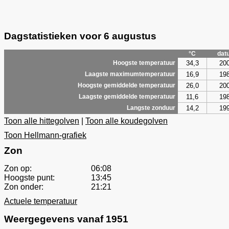
Dagstatistieken voor 6 augustus
°C
dat
34,3
20
Hoogste temperatuur
16,9
19
Laagste maximumtemperatuur
26,0
20
Hoogste gemiddelde temperatuur
11,6
19
Laagste gemiddelde temperatuur
14,2
19
Langste zonduur
Toon alle hittegolven
|
Toon alle koudegolven
Toon Hellmann-grafiek
Zon
Zon op:
06:08
Hoogste punt:
13:45
Zon onder:
21:21
Actuele temperatuur
Weergegevens vanaf 1951