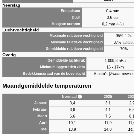
Neerslag
0,4 mm
Etmaalsom
0,6 uur
Duur
0,2 mm
4-5u
Hoogste uursom
Luchtvochtigheid
95%
1-2u
Maximale relatieve vochtigheid
37%
12-13
Minimale relatieve vochtigheid
70%
Gemiddelde relatieve vochtigheid
Overig
1.009,3 hPa
Gemiddelde luchtdruk
16 - 17km
Minimum opgetreden zicht
6 octa's (Zwaar bewolk
Bedekkingsgraad van de bovenlucht
Maandgemiddelde temperaturen
Normaal
2025
202
3,4
3,1
2,
Januari
3,8
4,1
6,
Februari
6,6
7,5
8,
Maart
10,1
11,9
11,
April
13,9
14,8
Mei
14,