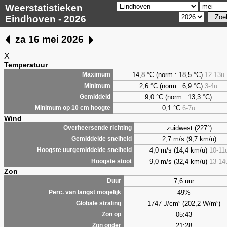
Weerstatistieken
Eindhoven - 2026
za 16 mei 2026
X
Temperatuur
14,8 °C (norm.: 18,5 °C)
12-13u
Maximum
2,6
°C (norm.: 6,9 °C)
3-4u
Minimum
9,0
°C (norm.: 13,3 °C)
Gemiddeld
0,1
°C
6-7u
Minimum op 10 cm hoogte
Wind
zuidwest (227°)
Overheersende richting
2,7 m/s (9,7 km/u)
Gemiddelde snelheid
4,0 m/s (14,4 km/u)
10-11
Hoogste uurgemiddelde snelheid
9,0 m/s (32,4 km/u)
13-14
Hoogste stoot
Zon
7,6 uur
Duur
49%
Perc. van langst mogelijk
1747 J/cm² (202,2 W/m²)
Globale straling
05:43
Zon op
21:28
Zon onder