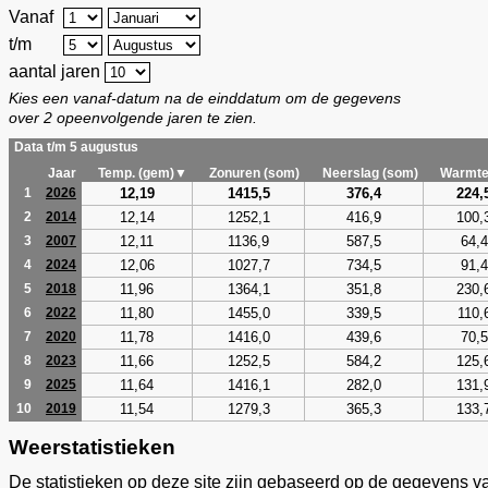
Vanaf
t/m
aantal jaren
Kies een vanaf-datum na de einddatum om de gegevens
over 2 opeenvolgende jaren te zien.
Data t/m 5 augustus
Jaar
Temp. (gem)▼
Zonuren (som)
Neerslag (som)
Warmte
12,19
1415,5
376,4
224,
1
2026
12,14
1252,1
416,9
100,
2
2014
12,11
1136,9
587,5
64,4
3
2007
12,06
1027,7
734,5
91,4
4
2024
11,96
1364,1
351,8
230,
5
2018
11,80
1455,0
339,5
110,
6
2022
11,78
1416,0
439,6
70,5
7
2020
11,66
1252,5
584,2
125,
8
2023
11,64
1416,1
282,0
131,
9
2025
11,54
1279,3
365,3
133,
10
2019
Weerstatistieken
De statistieken op deze site zijn gebaseerd op de gegevens v