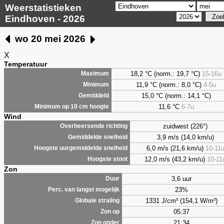
Weerstatistieken
Eindhoven - 2026
wo 20 mei 2026
X
Temperatuur
18,2 °C (norm.: 19,7 °C)
15-16u
Maximum
11,9 °C (norm.: 8,0 °C)
4-5u
Minimum
15,0 °C (norm.: 14,1 °C)
Gemiddeld
11,6 °C
6-7u
Minimum op 10 cm hoogte
Wind
zuidwest (226°)
Overheersende richting
3,9 m/s (14,0 km/u)
Gemiddelde snelheid
6,0 m/s (21,6 km/u)
10-11
Hoogste uurgemiddelde snelheid
12,0 m/s (43,2 km/u)
10-11
Hoogste stoot
Zon
3,6 uur
Duur
23%
Perc. van langst mogelijk
1331 J/cm² (154,1 W/m²)
Globale straling
05:37
Zon op
21:34
Zon onder