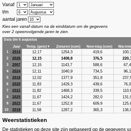
Vanaf
t/m
aantal jaren
Kies een vanaf-datum na de einddatum om de gegevens
over 2 opeenvolgende jaren te zien.
Data t/m 6 augustus
Jaar
Temp. (gem)▼
Zonuren (som)
Neerslag (som)
Warmte
12,17
1254,3
419,6
100,
1
2014
12,15
1408,8
376,5
220,
2
2026
12,15
1143,7
588,6
67,4
3
2007
12,11
1040,9
734,5
96,1
4
2024
12,02
1377,9
351,8
237,
5
2018
11,83
1429,3
439,6
76,0
6
2020
11,82
1468,3
339,5
110,
7
2022
11,67
1424,2
282,0
131,
8
2025
11,67
1252,8
609,9
125,
9
2023
11,58
1287,2
365,3
136,
10
2019
Weerstatistieken
De statistieken op deze site zijn gebaseerd op de gegevens v