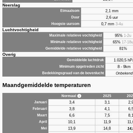
Neerslag
2,1 mm
Etmaalsom
2,6 uur
Duur
0,7 mm
3-4u
Hoogste uursom
Luchtvochtigheid
95%
1-2u
Maximale relatieve vochtigheid
65%
17-18
Minimale relatieve vochtigheid
81%
Gemiddelde relatieve vochtigheid
Overig
1.020,5 hP
Gemiddelde luchtdruk
8 - 9km
Minimum opgetreden zicht
Bedekkingsgraad van de bovenlucht
Onbekend
Maandgemiddelde temperaturen
Normaal
2025
202
3,4
3,1
2,
Januari
3,8
4,1
6,
Februari
6,6
7,5
8,
Maart
10,1
11,9
11,
April
13,9
14,8
Mei
14,