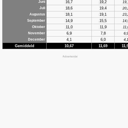
16,7
19,2
Juni
19,
18,6
19,4
Juli
20,
18,1
19,1
Augustus
23,
14,9
15,5
September
14,
11,0
11,9
Oktober
11,
6,9
7,8
November
6,
4,1
6,0
December
4,
Gemiddeld
10,67
11,69
11,
Advertentie