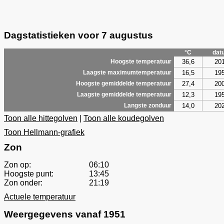
Dagstatistieken voor 7 augustus
°C
dat
36,6
20
Hoogste temperatuur
16,5
19
Laagste maximumtemperatuur
27,4
20
Hoogste gemiddelde temperatuur
12,3
19
Laagste gemiddelde temperatuur
14,0
20
Langste zonduur
Toon alle hittegolven
|
Toon alle koudegolven
Toon Hellmann-grafiek
Zon
Zon op:
06:10
Hoogste punt:
13:45
Zon onder:
21:19
Actuele temperatuur
Weergegevens vanaf 1951