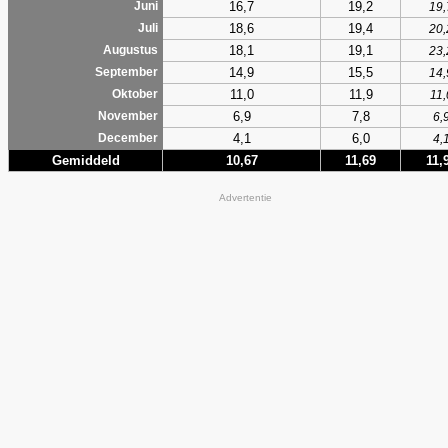
16,7
19,2
Juni
19,
18,6
19,4
Juli
20,
18,1
19,1
Augustus
23,
14,9
15,5
September
14,
11,0
11,9
Oktober
11,
6,9
7,8
November
6,
4,1
6,0
December
4,
Gemiddeld
10,67
11,69
11,
Advertentie