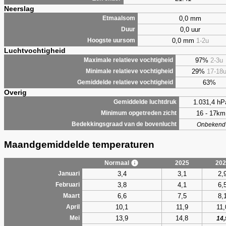
Neerslag
0,0 mm
Etmaalsom
0,0 uur
Duur
0,0 mm
1-2u
Hoogste uursom
Luchtvochtigheid
97%
2-3u
Maximale relatieve vochtigheid
29%
17-18
Minimale relatieve vochtigheid
63%
Gemiddelde relatieve vochtigheid
Overig
1.031,4 hP
Gemiddelde luchtdruk
16 - 17km
Minimum opgetreden zicht
Bedekkingsgraad van de bovenlucht
Onbekend
Maandgemiddelde temperaturen
Normaal
2025
202
3,4
3,1
2,
Januari
3,8
4,1
6,
Februari
6,6
7,5
8,
Maart
10,1
11,9
11,
April
13,9
14,8
Mei
14,