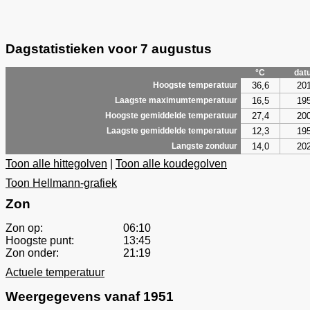
Dagstatistieken voor 7 augustus
°C
dat
36,6
20
Hoogste temperatuur
16,5
19
Laagste maximumtemperatuur
27,4
20
Hoogste gemiddelde temperatuur
12,3
19
Laagste gemiddelde temperatuur
14,0
20
Langste zonduur
Toon alle hittegolven
|
Toon alle koudegolven
Toon Hellmann-grafiek
Zon
Zon op:
06:10
Hoogste punt:
13:45
Zon onder:
21:19
Actuele temperatuur
Weergegevens vanaf 1951