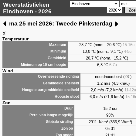
Weerstatistieken
Eindhoven - 2026
ma 25 mei 2026: Tweede Pinksterdag
X
Temperatuur
28,7 °C (norm.: 20,6 °C)
15-16u
Maximum
10,0 °C (norm.: 9,1 °C)
4-5u
Minimum
20,7 °C (norm.: 15,2 °C)
Gemiddeld
6,3
°C
6-7u
Minimum op 10 cm hoogte
Wind
noordnoordoost (23°)
Overheersende richting
1,2 m/s (4,3 km/u)
Gemiddelde snelheid
2,0 m/s (7,2 km/u)
11-12u
Hoogste uurgemiddelde snelheid
6,0 m/s (21,6 km/u)
15-16
Hoogste stoot
Zon
15,2 uur
Duur
95%
Perc. van langst mogelijk
2911 J/cm² (336,9 W/m²)
Globale straling
05:31
Zon op
21:41
Zon onder