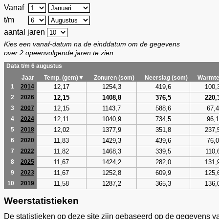
Vanaf
t/m
aantal jaren
Kies een vanaf-datum na de einddatum om de gegevens
over 2 opeenvolgende jaren te zien.
Data t/m 6 augustus
Jaar
Temp. (gem)▼
Zonuren (som)
Neerslag (som)
Warmte
12,17
1254,3
419,6
100,
1
2014
12,15
1408,8
376,5
220,
2
2026
12,15
1143,7
588,6
67,4
3
2007
12,11
1040,9
734,5
96,1
4
2024
12,02
1377,9
351,8
237,
5
2018
11,83
1429,3
439,6
76,0
6
2020
11,82
1468,3
339,5
110,
7
2022
11,67
1424,2
282,0
131,
8
2025
11,67
1252,8
609,9
125,
9
2023
11,58
1287,2
365,3
136,
10
2019
Weerstatistieken
De statistieken op deze site zijn gebaseerd op de gegevens v