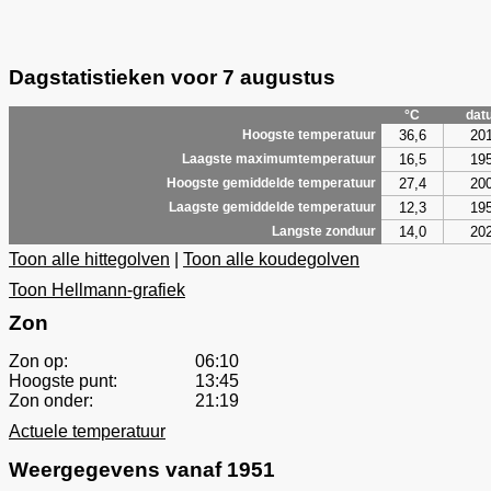
Dagstatistieken voor 7 augustus
°C
dat
36,6
20
Hoogste temperatuur
16,5
19
Laagste maximumtemperatuur
27,4
20
Hoogste gemiddelde temperatuur
12,3
19
Laagste gemiddelde temperatuur
14,0
20
Langste zonduur
Toon alle hittegolven
|
Toon alle koudegolven
Toon Hellmann-grafiek
Zon
Zon op:
06:10
Hoogste punt:
13:45
Zon onder:
21:19
Actuele temperatuur
Weergegevens vanaf 1951