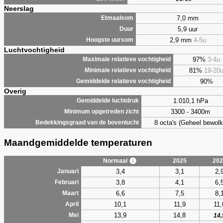
Neerslag
7,0 mm
Etmaalsom
5,9 uur
Duur
2,9 mm
4-5u
Hoogste uursom
Luchtvochtigheid
97%
3-4u
Maximale relatieve vochtigheid
81%
19-20
Minimale relatieve vochtigheid
90%
Gemiddelde relatieve vochtigheid
Overig
1.010,1 hPa
Gemiddelde luchtdruk
3300 - 3400m
Minimum opgetreden zicht
8 octa's (Geheel bewolk
Bedekkingsgraad van de bovenlucht
Maandgemiddelde temperaturen
Normaal
2025
202
3,4
3,1
2,
Januari
3,8
4,1
6,
Februari
6,6
7,5
8,
Maart
10,1
11,9
11,
April
13,9
14,8
Mei
14,