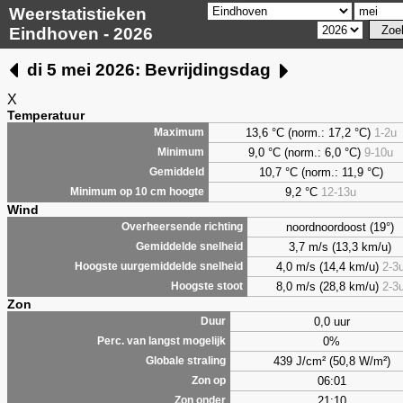
Weerstatistieken
Eindhoven - 2026
di 5 mei 2026: Bevrijdingsdag
X
Temperatuur
13,6 °C (norm.: 17,2 °C)
1-2u
Maximum
9,0
°C (norm.: 6,0 °C)
9-10u
Minimum
10,7 °C (norm.: 11,9 °C)
Gemiddeld
9,2
°C
12-13u
Minimum op 10 cm hoogte
Wind
noordnoordoost (19°)
Overheersende richting
3,7 m/s (13,3 km/u)
Gemiddelde snelheid
4,0 m/s (14,4 km/u)
2-3
Hoogste uurgemiddelde snelheid
8,0 m/s (28,8 km/u)
2-3
Hoogste stoot
Zon
0,0 uur
Duur
0%
Perc. van langst mogelijk
439 J/cm² (50,8 W/m²)
Globale straling
06:01
Zon op
21:10
Zon onder