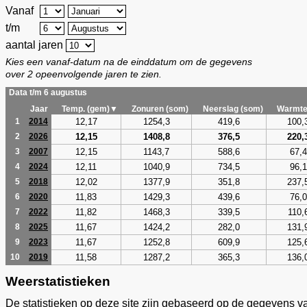
Vanaf
t/m
aantal jaren
Kies een vanaf-datum na de einddatum om de gegevens
over 2 opeenvolgende jaren te zien.
Data t/m 6 augustus
Jaar
Temp. (gem)▼
Zonuren (som)
Neerslag (som)
Warmte
12,17
1254,3
419,6
100,
1
2014
12,15
1408,8
376,5
220,
2
2026
12,15
1143,7
588,6
67,4
3
2007
12,11
1040,9
734,5
96,1
4
2024
12,02
1377,9
351,8
237,
5
2018
11,83
1429,3
439,6
76,0
6
2020
11,82
1468,3
339,5
110,
7
2022
11,67
1424,2
282,0
131,
8
2025
11,67
1252,8
609,9
125,
9
2023
11,58
1287,2
365,3
136,
10
2019
Weerstatistieken
De statistieken op deze site zijn gebaseerd op de gegevens v