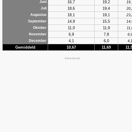
16,7
19,2
Juni
19,
18,6
19,4
Juli
20,
18,1
19,1
Augustus
23,
14,9
15,5
September
14,
11,0
11,9
Oktober
11,
6,9
7,8
November
6,
4,1
6,0
December
4,
Gemiddeld
10,67
11,69
11,
Advertentie