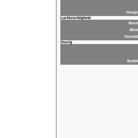
Hoogs
Luchtvochtigheid
Maxim
Mini
Gemidde
Overig
Bedek