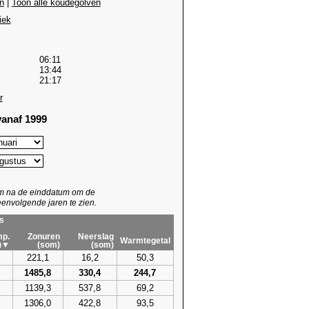
n
|
Toon alle koudegolven
iek
06:11
13:44
21:17
r
anaf 1999
um na de einddatum om de
envolgende jaren te zien.
s
p.
Zonuren
Neerslag
Warmtegetal
)▼
(som)
(som)
221,1
16,2
50,3
1485,8
330,4
244,7
1139,3
537,8
69,2
1306,0
422,8
93,5