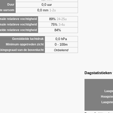
0,0 uur
Duur
0,0 mm
1-2u
te uursom
89%
24-25u
ale relatieve vochtigheid
75%
3-4u
male relatieve vochtigheid
84%
lde relatieve vochtigheid
0,0 hPa
Gemiddelde luchtdruk
0 - 100m
Minimum opgetreden zicht
kingsgraad van de bovenlucht
Onbekend
Dagstatistieken
Laags
Hoogste
Laagste