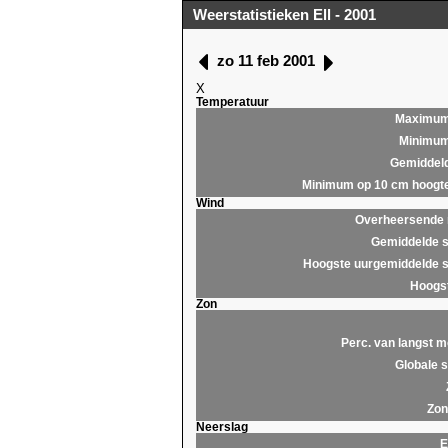
Weerstatistieken Ell - 2001
zo 11 feb 2001
X
Temperatuur
Maximu
Minimu
Gemiddel
Minimum op 10 cm hoogt
Wind
Overheersende r
Gemiddelde s
Hoogste uurgemiddelde s
Hoogst
Zon
Perc. van langst m
Globale s
Zon
Neerslag
E