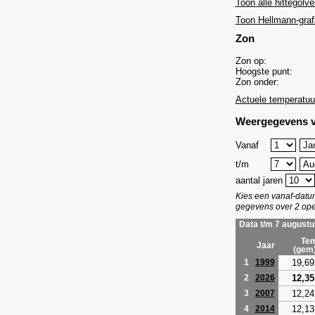
Toon alle hittegolve
Toon Hellmann-graf
Zon
Zon op:
Hoogste punt:
Zon onder:
Actuele temperatuu
Weergegevens v
Vanaf
t/m
aantal jaren
Kies een vanaf-dat
gegevens over 2 ope
Data t/m 7 augustu
Tem
Jaar
(gem
19,69
1
1999
12,35
2
2026
12,24
3
2007
12,13
4
2014