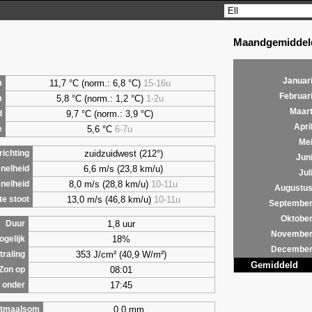
Maandgemiddeld
Januar
11,7 °C (norm.: 6,8 °C)
15-16u
m
Februar
5,8
°C (norm.: 1,2 °C)
1-2u
m
Maar
9,7
°C (norm.: 3,9 °C)
d
Apri
5,6
°C
6-7u
e
Me
zuidzuidwest (212°)
ichting
Jun
6,6 m/s (23,8 km/u)
nelheid
Jul
8,0 m/s (28,8 km/u)
10-11u
nelheid
Augustu
13,0 m/s (46,8 km/u)
10-11u
e stoot
Septembe
Oktobe
1,8 uur
Duur
Novembe
18%
ogelijk
Decembe
353 J/cm² (40,9 W/m²)
traling
Gemiddeld
08:01
Zon op
17:45
 onder
0,0 mm
tmaalsom