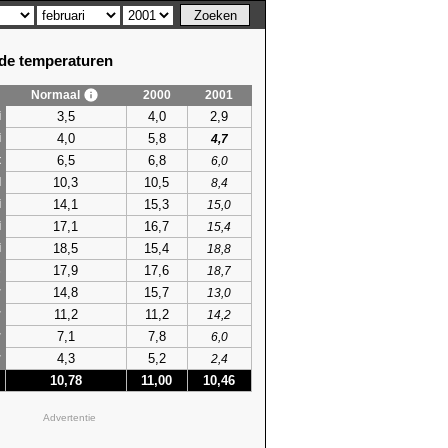
e temperaturen
Normaal
2000
2001
3,5
4,0
2,9
i
4,0
5,8
i
4,7
6,5
6,8
t
6,0
10,3
10,5
l
8,4
14,1
15,3
i
15,0
17,1
16,7
i
15,4
18,5
15,4
i
18,8
17,9
17,6
s
18,7
14,8
15,7
r
13,0
11,2
11,2
r
14,2
7,1
7,8
r
6,0
4,3
5,2
r
2,4
10,78
11,00
10,46
Advertentie