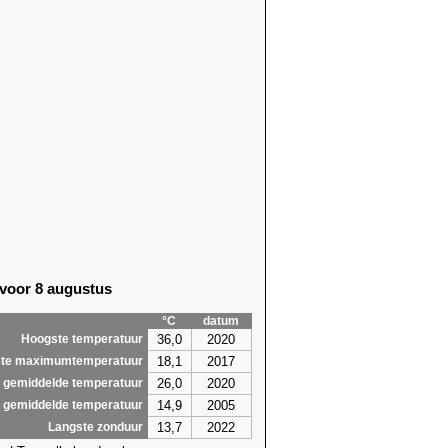
 voor 8 augustus
°C
datum
36,0
2020
Hoogste temperatuur
18,1
2017
te maximumtemperatuur
26,0
2020
 gemiddelde temperatuur
14,9
2005
 gemiddelde temperatuur
13,7
2022
Langste zonduur