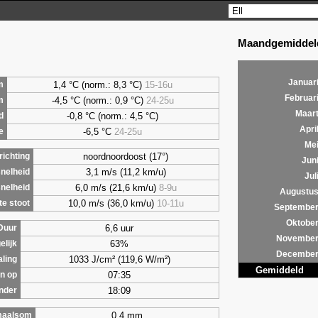
Maandgemiddeld
Januar
1,4
°C (norm.: 8,3 °C)
15-16u
m
Februar
-4,5 °C (norm.: 0,9 °C)
24-25u
m
Maar
-0,8 °C (norm.: 4,5 °C)
d
Apri
-6,5 °C
24-25u
e
Me
noordnoordoost (17°)
ichting
Jun
3,1 m/s (11,2 km/u)
nelheid
Jul
6,0 m/s (21,6 km/u)
8-9u
nelheid
Augustu
10,0 m/s (36,0 km/u)
10-11u
e stoot
Septembe
Oktobe
6,6 uur
Duur
Novembe
63%
elijk
Decembe
1033 J/cm² (119,6 W/m²)
aling
Gemiddeld
07:35
n op
18:09
nder
0,4 mm
maalsom