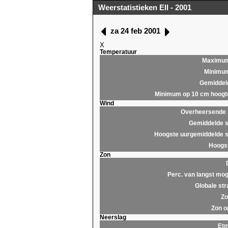
Weerstatistieken Ell - 2001
za 24 feb 2001
X
Temperatuur
Maximu
Minimu
Gemiddel
Minimum op 10 cm hoogt
Wind
Overheersende r
Gemiddelde s
Hoogste uurgemiddelde s
Hoogst
Zon
Perc. van langst mog
Globale str
Zo
Zon o
Neerslag
Et