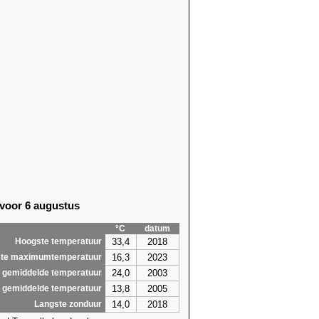
 voor 6 augustus
°C
datum
33,4
2018
Hoogste temperatuur
16,3
2023
te maximumtemperatuur
24,0
2003
 gemiddelde temperatuur
13,8
2005
 gemiddelde temperatuur
14,0
2018
Langste zonduur