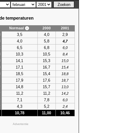
e temperaturen
Normaal
2000
2001
3,5
4,0
2,9
i
4,0
5,8
i
4,7
6,5
6,8
t
6,0
10,3
10,5
l
8,4
14,1
15,3
i
15,0
17,1
16,7
i
15,4
18,5
15,4
i
18,8
17,9
17,6
s
18,7
14,8
15,7
r
13,0
11,2
11,2
r
14,2
7,1
7,8
r
6,0
4,3
5,2
r
2,4
10,78
11,00
10,46
Advertentie