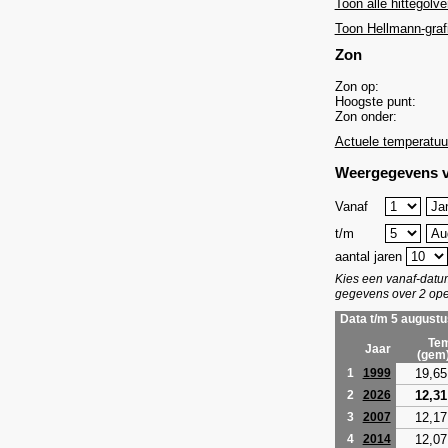
Toon alle hittegolve
Toon Hellmann-graf
Zon
Zon op:
Hoogste punt:
Zon onder:
Actuele temperatuu
Weergegevens v
Vanaf
t/m
aantal jaren
Kies een vanaf-dat
gegevens over 2 ope
Data t/m 5 augustu
Tem
Jaar
(gem
19,65
1
1999
12,31
2
2026
12,17
3
2007
12,07
4
2014