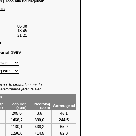
n
|
Toon alle koudegolven
iek
06:08
13:45
21:21
r
anaf 1999
um na de einddatum om de
envolgende jaren te zien.
s
p.
Zonuren
Neerslag
Warmtegetal
)▼
(som)
(som)
205,5
3,9
46,1
1468,2
330,6
244,5
1130,1
536,2
65,9
1296,0
414,5
92,0