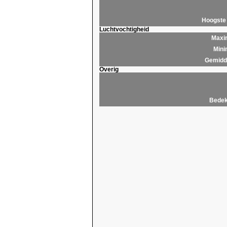
Hoogste
Luchtvochtigheid
Maxim
Mini
Gemidde
Overig
Bedek