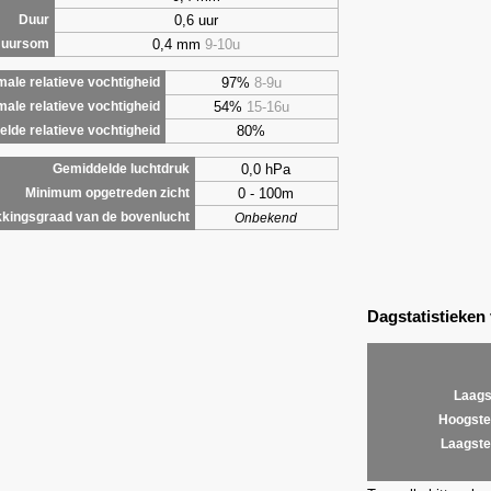
0,6 uur
Duur
0,4 mm
9-10u
 uursom
97%
8-9u
ale relatieve vochtigheid
54%
15-16u
male relatieve vochtigheid
80%
lde relatieve vochtigheid
0,0 hPa
Gemiddelde luchtdruk
0 - 100m
Minimum opgetreden zicht
kingsgraad van de bovenlucht
Onbekend
Dagstatistieken
Laags
Hoogste
Laagste