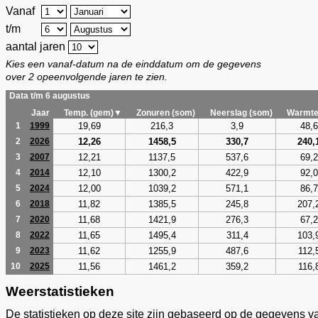
Vanaf
t/m
aantal jaren
Kies een vanaf-datum na de einddatum om de gegevens
over 2 opeenvolgende jaren te zien.
Data t/m 6 augustus
Jaar
Temp. (gem)▼
Zonuren (som)
Neerslag (som)
Warmte
19,69
216,3
3,9
48,6
1
1999
12,26
1458,5
330,7
240,
2
2026
12,21
1137,5
537,6
69,2
3
2007
12,10
1300,2
422,9
92,0
4
2014
12,00
1039,2
571,1
86,7
5
2024
11,82
1385,5
245,8
207,
6
2018
11,68
1421,9
276,3
67,2
7
2020
11,65
1495,4
311,4
103,
8
2022
11,62
1255,9
487,6
112,
9
2023
11,56
1461,2
359,2
116,
10
2025
Weerstatistieken
De statistieken op deze site zijn gebaseerd op de gegevens v