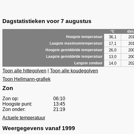
Dagstatistieken voor 7 augustus
°C
dat
36,1
20
Hoogste temperatuur
17,1
20
Laagste maximumtemperatuur
26,0
20
Hoogste gemiddelde temperatuur
13,0
20
Laagste gemiddelde temperatuur
14,0
20
Langste zonduur
Toon alle hittegolven
|
Toon alle koudegolven
Toon Hellmann-grafiek
Zon
Zon op:
06:10
Hoogste punt:
13:45
Zon onder:
21:19
Actuele temperatuur
Weergegevens vanaf 1999