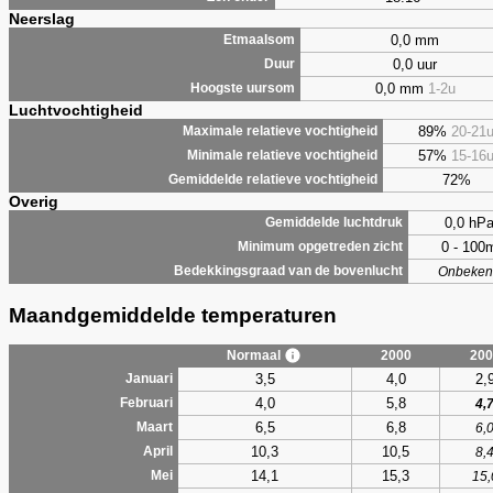
Neerslag
0,0 mm
Etmaalsom
0,0 uur
Duur
0,0 mm
1-2u
Hoogste uursom
Luchtvochtigheid
89%
20-21
Maximale relatieve vochtigheid
57%
15-16
Minimale relatieve vochtigheid
72%
Gemiddelde relatieve vochtigheid
Overig
0,0 hP
Gemiddelde luchtdruk
0 - 100
Minimum opgetreden zicht
Bedekkingsgraad van de bovenlucht
Onbeken
Maandgemiddelde temperaturen
Normaal
2000
200
3,5
4,0
2,
Januari
4,0
5,8
Februari
4,
6,5
6,8
Maart
6,
10,3
10,5
April
8,
14,1
15,3
Mei
15,