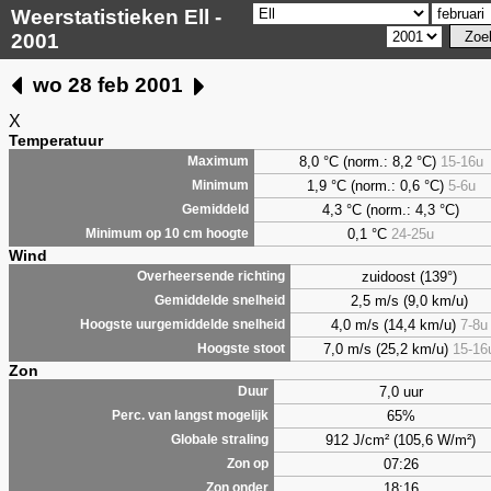
Weerstatistieken Ell -
2001
wo 28 feb 2001
X
Temperatuur
8,0 °C (norm.: 8,2 °C)
15-16u
Maximum
1,9 °C (norm.: 0,6 °C)
5-6u
Minimum
4,3 °C (norm.: 4,3 °C)
Gemiddeld
0,1 °C
24-25u
Minimum op 10 cm hoogte
Wind
zuidoost (139°)
Overheersende richting
2,5 m/s (9,0 km/u)
Gemiddelde snelheid
4,0 m/s (14,4 km/u)
7-8u
Hoogste uurgemiddelde snelheid
7,0 m/s (25,2 km/u)
15-16
Hoogste stoot
Zon
7,0 uur
Duur
65%
Perc. van langst mogelijk
912 J/cm² (105,6 W/m²)
Globale straling
07:26
Zon op
18:16
Zon onder