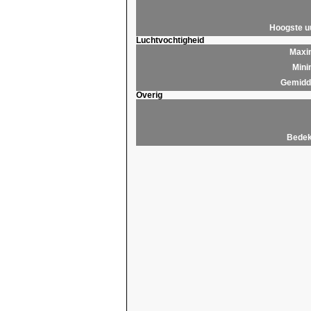
Hoogste 
Luchtvochtigheid
Maxim
Mini
Gemidde
Overig
Bedek