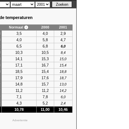
e temperaturen
Normaal
2000
2001
3,5
4,0
2,9
i
4,0
5,8
4,7
i
6,5
6,8
t
6,0
10,3
10,5
l
8,4
14,1
15,3
i
15,0
17,1
16,7
i
15,4
18,5
15,4
i
18,8
17,9
17,6
s
18,7
14,8
15,7
r
13,0
11,2
11,2
r
14,2
7,1
7,8
r
6,0
4,3
5,2
r
2,4
10,78
11,00
10,46
Advertentie