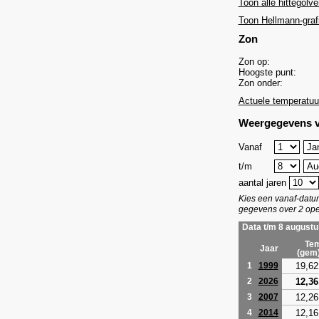
Toon alle hittegolve
Toon Hellmann-graf
Zon
Zon op:
Hoogste punt:
Zon onder:
Actuele temperatuu
Weergegevens v
Vanaf
t/m
aantal jaren
Kies een vanaf-dat
gegevens over 2 ope
Data t/m 8 augustu
Tem
Jaar
(gem
19,62
1
1999
12,36
2
2026
12,26
3
2007
12,16
4
2014