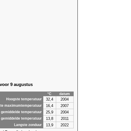
 voor 9 augustus
°C
datum
32,4
2004
Hoogste temperatuur
16,4
2007
te maximumtemperatuur
25,9
2004
 gemiddelde temperatuur
13,8
2011
 gemiddelde temperatuur
13,9
2022
Langste zonduur