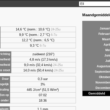
Maandgemiddeld
Januar
14,6 °C (norm.: 10,6 °C)
24-25u
Februar
9,9
°C (norm.: 2,7 °C)
6-7u
Maar
12,2 °C (norm.: 6,5 °C)
Apri
9,3
°C
6-7u
Me
zuidwest (216°)
ichting
Jun
4,8 m/s (17,3 km/u)
nelheid
Jul
9,0 m/s (32,4 km/u)
24-25u
nelheid
Augustu
14,0 m/s (50,4 km/u)
24-25u
e stoot
Septembe
Oktobe
0,3 uur
Duur
Novembe
3%
ogelijk
Decembe
445 J/cm² (51,5 W/m²)
traling
Gemiddeld
07:02
Zon op
18:36
 onder
1,1 mm
alsom