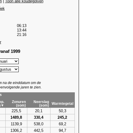
n
|
Toon alle koudegolven
iek
06:13
13:44
21:16
r
anaf 1999
um na de einddatum om de
envolgende jaren te zien.
s
p.
Zonuren
Neerslag
Warmtegetal
)▼
(som)
(som)
225,5
20,1
50,3
1489,8
330,4
245,2
1139,9
538,0
69,2
1306,2
442,5
94,7