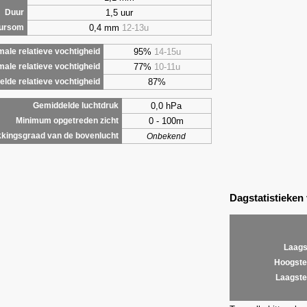
1,5 uur
Duur
0,4 mm
12-13u
uursom
95%
14-15u
ale relatieve vochtigheid
77%
10-11u
male relatieve vochtigheid
87%
lde relatieve vochtigheid
0,0 hPa
Gemiddelde luchtdruk
0 - 100m
Minimum opgetreden zicht
kingsgraad van de bovenlucht
Onbekend
Dagstatistieken
Laags
Hoogste
Laagste