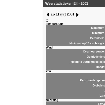
Weerstatistieken Ell - 2001
zo 11 mrt 2001
X
Temperatuur
Maximum
Minimum
Gemiddeld
Minimum op 10 cm hoogte
Wind
Overheersende r
Gemiddelde s
Hoogste uurgemiddelde s
Hoogst
Zon
Perc. van langst m
Globale s
Zon
Neerslag
Etma