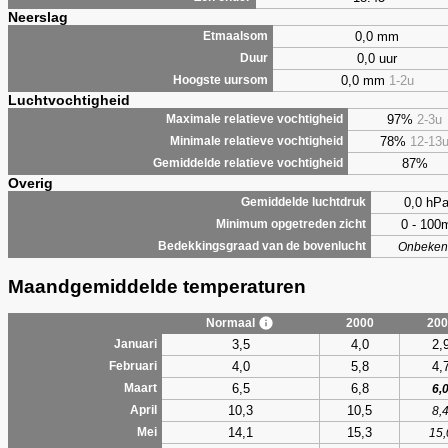
Neerslag
0,0 mm
Etmaalsom
0,0 uur
Duur
0,0 mm
1-2u
Hoogste uursom
Luchtvochtigheid
97%
2-3u
Maximale relatieve vochtigheid
78%
12-13
Minimale relatieve vochtigheid
87%
Gemiddelde relatieve vochtigheid
Overig
0,0 hP
Gemiddelde luchtdruk
0 - 100
Minimum opgetreden zicht
Bedekkingsgraad van de bovenlucht
Onbeken
Maandgemiddelde temperaturen
Normaal
2000
200
3,5
4,0
2,
Januari
4,0
5,8
4,
Februari
6,5
6,8
Maart
6,
10,3
10,5
April
8,
14,1
15,3
Mei
15,