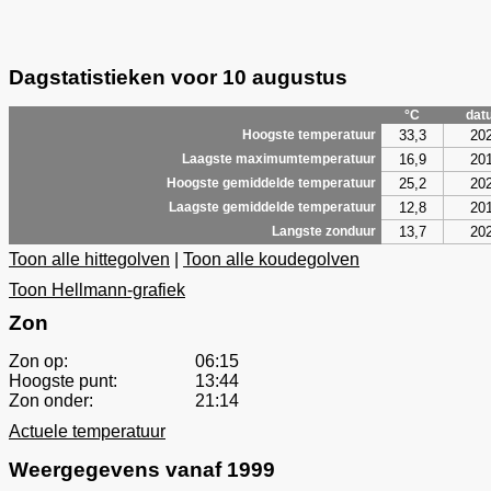
Dagstatistieken voor 10 augustus
°C
dat
33,3
20
Hoogste temperatuur
16,9
20
Laagste maximumtemperatuur
25,2
20
Hoogste gemiddelde temperatuur
12,8
20
Laagste gemiddelde temperatuur
13,7
20
Langste zonduur
Toon alle hittegolven
|
Toon alle koudegolven
Toon Hellmann-grafiek
Zon
Zon op:
06:15
Hoogste punt:
13:44
Zon onder:
21:14
Actuele temperatuur
Weergegevens vanaf 1999