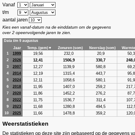
Vanaf
t/m
aantal jaren
Kies een vanaf-datum na de einddatum om de gegevens
over 2 opeenvolgende jaren te zien.
Data t/m 9 augustus
Jaar
Temp. (gem)▼
Zonuren (som)
Neerslag (som)
Warmte
19,56
232,0
20,9
50,3
1
1999
12,41
1506,9
330,7
248,
2
2026
12,27
1139,9
580,8
69,2
3
2007
12,19
1315,4
443,7
95,8
4
2014
12,11
1058,6
580,1
91,9
5
2024
11,95
1407,0
259,2
217,
6
2018
11,86
1452,2
276,2
87,7
7
2020
11,75
1536,7
311,4
107,
8
2022
11,68
1280,8
494,5
112,
9
2023
11,66
1478,8
359,2
120,
10
2025
Weerstatistieken
De statistieken op deze site zijn gebaseerd op de gegevens v