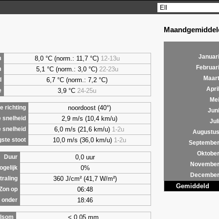
Maandgemiddeld
Januar
8,0 °C (norm.: 11,7 °C)
12-13u
m
Februar
5,1 °C (norm.: 3,0 °C)
22-23u
m
Maar
6,7 °C (norm.: 7,2 °C)
d
Apri
3,9 °C
24-25u
e
Me
noordoost (40°)
 richting
Jun
2,9 m/s (10,4 km/u)
 snelheid
Jul
6,0 m/s (21,6 km/u)
1-2u
 snelheid
Augustu
10,0 m/s (36,0 km/u)
1-2u
ste stoot
Septembe
Oktobe
0,0 uur
Duur
Novembe
0%
ogelijk
Decembe
360 J/cm² (41,7 W/m²)
traling
Gemiddeld
06:48
Zon op
18:46
 onder
< 0,05 mm
lsom