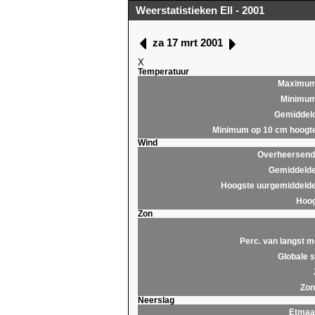
Weerstatistieken Ell - 2001
za 17 mrt 2001
X
Temperatuur
Maximu
Minimu
Gemiddel
Minimum op 10 cm hoogt
Wind
Overheersende
Gemiddelde
Hoogste uurgemiddelde
Hoog
Zon
Perc. van langst m
Globale s
Zon
Neerslag
Etmaa