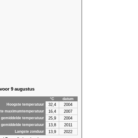
 voor 9 augustus
°C
datum
32,4
2004
Hoogste temperatuur
16,4
2007
te maximumtemperatuur
25,9
2004
 gemiddelde temperatuur
13,8
2011
 gemiddelde temperatuur
13,9
2022
Langste zonduur