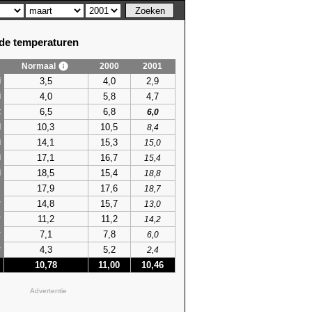
e temperaturen
Normaal
2000
2001
3,5
4,0
2,9
i
4,0
5,8
4,7
i
6,5
6,8
t
6,0
10,3
10,5
l
8,4
14,1
15,3
i
15,0
17,1
16,7
i
15,4
18,5
15,4
i
18,8
17,9
17,6
s
18,7
14,8
15,7
r
13,0
11,2
11,2
r
14,2
7,1
7,8
r
6,0
4,3
5,2
r
2,4
10,78
11,00
10,46
Advertentie