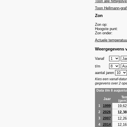
Toon alle hittegolve
Toon Hellmann-graf
Zon
Zon op:
Hoogste punt:
Zon onder:
Actuele temperatuu
Weergegevens v
Vanaf
t/m
aantal jaren
Kies een vanaf-dat
gegevens over 2 ope
Data t/m 8 augustu
Tem
Jaar
(gem
19,62
1
1999
12,38
2
2026
12,26
3
2007
12,16
4
2014