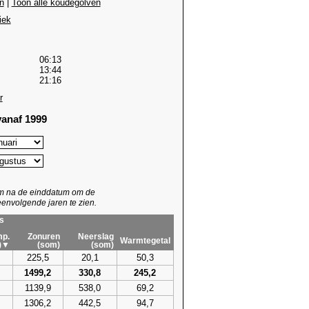
n
|
Toon alle koudegolven
iek
06:13
13:44
21:16
r
anaf 1999
um na de einddatum om de
envolgende jaren te zien.
s
p.
Zonuren
Neerslag
Warmtegetal
)▼
(som)
(som)
225,5
20,1
50,3
1499,2
330,8
245,2
1139,9
538,0
69,2
1306,2
442,5
94,7