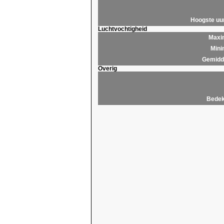
Hoogste u
Luchtvochtigheid
Maxim
Mini
Gemidde
Overig
Bedek