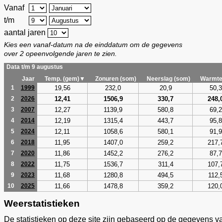
Vanaf
t/m
aantal jaren
Kies een vanaf-datum na de einddatum om de gegevens
over 2 opeenvolgende jaren te zien.
Data t/m 9 augustus
Jaar
Temp. (gem)▼
Zonuren (som)
Neerslag (som)
Warmte
19,56
232,0
20,9
50,3
1
1999
12,41
1506,9
330,7
248,
2
2026
12,27
1139,9
580,8
69,2
3
2007
12,19
1315,4
443,7
95,8
4
2014
12,11
1058,6
580,1
91,9
5
2024
11,95
1407,0
259,2
217,
6
2018
11,86
1452,2
276,2
87,7
7
2020
11,75
1536,7
311,4
107,
8
2022
11,68
1280,8
494,5
112,
9
2023
11,66
1478,8
359,2
120,
10
2025
Weerstatistieken
De statistieken op deze site zijn gebaseerd op de gegevens v