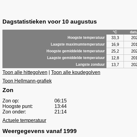
Dagstatistieken voor 10 augustus
°C
dat
33,3
20
Hoogste temperatuur
16,9
20
Laagste maximumtemperatuur
25,2
20
Hoogste gemiddelde temperatuur
12,8
20
Laagste gemiddelde temperatuur
13,7
20
Langste zonduur
Toon alle hittegolven
|
Toon alle koudegolven
Toon Hellmann-grafiek
Zon
Zon op:
06:15
Hoogste punt:
13:44
Zon onder:
21:14
Actuele temperatuur
Weergegevens vanaf 1999