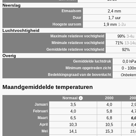
Neerslag
2,4 mm
Etmaalsom
1,7 uur
Duur
1,9 mm
1-2u
Hoogste uursom
Luchtvochtigheid
99%
3-4u
Maximale relatieve vochtigheid
71%
13-14
Minimale relatieve vochtigheid
92%
Gemiddelde relatieve vochtigheid
Overig
0,0 hP
Gemiddelde luchtdruk
0 - 100
Minimum opgetreden zicht
Bedekkingsgraad van de bovenlucht
Onbeken
Maandgemiddelde temperaturen
Normaal
2000
200
3,5
4,0
2,
Januari
4,0
5,8
4,
Februari
6,5
6,8
Maart
6,
10,3
10,5
April
8,
14,1
15,3
Mei
15,