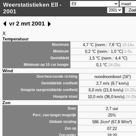
Weerstatistieken Ell -
2001
vr 2 mrt 2001
X
Temperatuur
4,7 °C (norm.: 7,8 °C)
13-14u
Maximum
0,2 °C (norm.: 1,0 °C)
2-3u
Minimum
1,5 °C (norm.: 4,4 °C)
Gemiddeld
0,1 °C
24-25u
Minimum op 10 cm hoogte
Wind
noordnoordoost (16°)
Overheersende richting
2,7 m/s (9,7 km/u)
Gemiddelde snelheid
6,0 m/s (21,6 km/u)
24-25
Hoogste uurgemiddelde snelheid
10,0 m/s (36,0 km/u)
24-25
Hoogste stoot
Zon
2,7 uur
Duur
25%
Perc. van langst mogelijk
586 J/cm² (67,8 W/m²)
Globale straling
07:22
Zon op
18:20
Zon onder