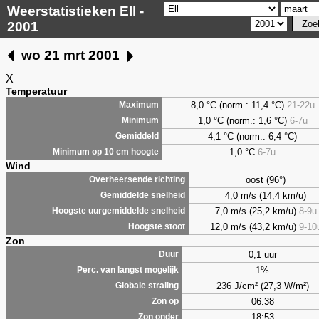
Weerstatistieken Ell -
2001
wo 21 mrt 2001
X
Temperatuur
8,0 °C (norm.: 11,4 °C)
21-22u
Maximum
1,0 °C (norm.: 1,6 °C)
6-7u
Minimum
4,1 °C (norm.: 6,4 °C)
Gemiddeld
1,0 °C
6-7u
Minimum op 10 cm hoogte
Wind
oost (96°)
Overheersende richting
4,0 m/s (14,4 km/u)
Gemiddelde snelheid
7,0 m/s (25,2 km/u)
8-9u
Hoogste uurgemiddelde snelheid
12,0 m/s (43,2 km/u)
9-10
Hoogste stoot
Zon
0,1 uur
Duur
1%
Perc. van langst mogelijk
236 J/cm² (27,3 W/m²)
Globale straling
06:38
Zon op
18:53
Zon onder