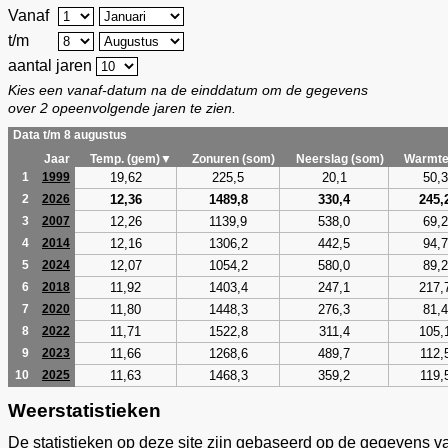
Vanaf
t/m
aantal jaren
Kies een vanaf-datum na de einddatum om de gegevens
over 2 opeenvolgende jaren te zien.
Data t/m 8 augustus
Jaar
Temp. (gem)▼
Zonuren (som)
Neerslag (som)
Warmte
19,62
225,5
20,1
50,3
1
1999
12,36
1489,8
330,4
245,
2
2026
12,26
1139,9
538,0
69,2
3
2007
12,16
1306,2
442,5
94,7
4
2014
12,07
1054,2
580,0
89,2
5
2024
11,92
1403,4
247,1
217,
6
2018
11,80
1448,3
276,3
81,4
7
2020
11,71
1522,8
311,4
105,
8
2022
11,66
1268,6
489,7
112,
9
2023
11,63
1468,3
359,2
119,
10
2025
Weerstatistieken
De statistieken op deze site zijn gebaseerd op de gegevens v