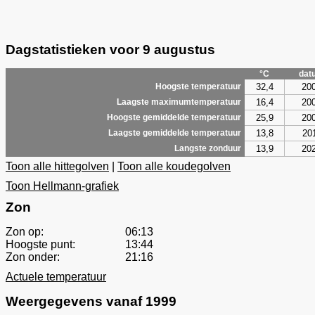
Dagstatistieken voor 9 augustus
°C
dat
32,4
20
Hoogste temperatuur
16,4
20
Laagste maximumtemperatuur
25,9
20
Hoogste gemiddelde temperatuur
13,8
20
Laagste gemiddelde temperatuur
13,9
20
Langste zonduur
Toon alle hittegolven
|
Toon alle koudegolven
Toon Hellmann-grafiek
Zon
Zon op:
06:13
Hoogste punt:
13:44
Zon onder:
21:16
Actuele temperatuur
Weergegevens vanaf 1999