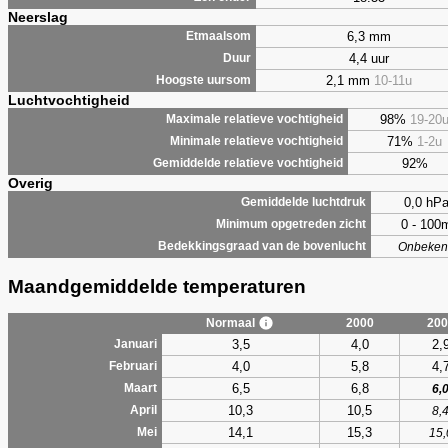
Neerslag
6,3 mm
Etmaalsom
4,4 uur
Duur
2,1 mm
10-11u
Hoogste uursom
Luchtvochtigheid
98%
19-20
Maximale relatieve vochtigheid
71%
1-2u
Minimale relatieve vochtigheid
92%
Gemiddelde relatieve vochtigheid
Overig
0,0 hP
Gemiddelde luchtdruk
0 - 100
Minimum opgetreden zicht
Bedekkingsgraad van de bovenlucht
Onbeken
Maandgemiddelde temperaturen
Normaal
2000
200
3,5
4,0
2,
Januari
4,0
5,8
4,
Februari
6,5
6,8
Maart
6,
10,3
10,5
April
8,
14,1
15,3
Mei
15,