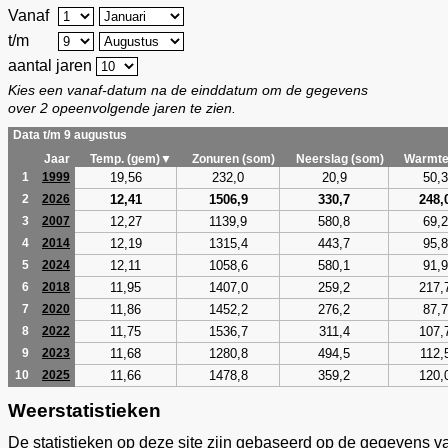
Vanaf
t/m
aantal jaren
Kies een vanaf-datum na de einddatum om de gegevens
over 2 opeenvolgende jaren te zien.
Data t/m 9 augustus
Jaar
Temp. (gem)▼
Zonuren (som)
Neerslag (som)
Warmte
19,56
232,0
20,9
50,3
1
1999
12,41
1506,9
330,7
248,
2
2026
12,27
1139,9
580,8
69,2
3
2007
12,19
1315,4
443,7
95,8
4
2014
12,11
1058,6
580,1
91,9
5
2024
11,95
1407,0
259,2
217,
6
2018
11,86
1452,2
276,2
87,7
7
2020
11,75
1536,7
311,4
107,
8
2022
11,68
1280,8
494,5
112,
9
2023
11,66
1478,8
359,2
120,
10
2025
Weerstatistieken
De statistieken op deze site zijn gebaseerd op de gegevens v