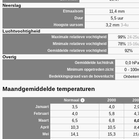
Neerslag
11,4 mm
Etmaalsom
5,5 uur
Duur
3,2 mm
3-4u
Hoogste uursom
Luchtvochtigheid
99%
24-25
Maximale relatieve vochtigheid
78%
15-16
Minimale relatieve vochtigheid
92%
Gemiddelde relatieve vochtigheid
Overig
0,0 hP
Gemiddelde luchtdruk
0 - 100
Minimum opgetreden zicht
Bedekkingsgraad van de bovenlucht
Onbeken
Maandgemiddelde temperaturen
Normaal
2000
200
3,5
4,0
2,
Januari
4,0
5,8
4,
Februari
6,5
6,8
Maart
6,
10,3
10,5
April
8,
14,1
15,3
Mei
15,