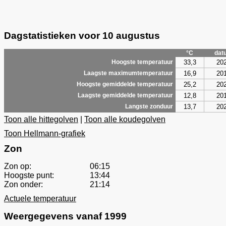
Dagstatistieken voor 10 augustus
°C
dat
33,3
20
Hoogste temperatuur
16,9
20
Laagste maximumtemperatuur
25,2
20
Hoogste gemiddelde temperatuur
12,8
20
Laagste gemiddelde temperatuur
13,7
20
Langste zonduur
Toon alle hittegolven
|
Toon alle koudegolven
Toon Hellmann-grafiek
Zon
Zon op:
06:15
Hoogste punt:
13:44
Zon onder:
21:14
Actuele temperatuur
Weergegevens vanaf 1999