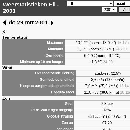
Weerstatistieken Ell -
2001
do 29 mrt 2001
X
Temperatuur
10,1 °C (norm.: 13,0 °C)
16-17u
Maximum
1,1
°C (norm.: 3,3 °C)
24-25u
Minimum
6,4
°C (norm.: 8,1 °C)
Gemiddeld
-1,3 °C
24-25u
Minimum op 10 cm hoogte
Wind
zuidwest (219°)
Overheersende richting
3,6 m/s (13,0 km/u)
Gemiddelde snelheid
7,0 m/s (25,2 km/u)
13-14
Hoogste uurgemiddelde snelheid
11,0 m/s (39,6 km/u)
10-11
Hoogste stoot
Zon
2,3 uur
Duur
18%
Perc. van langst mogelijk
631 J/cm² (73,0 W/m²)
Globale straling
07:20
Zon op
20:07
Zon onder