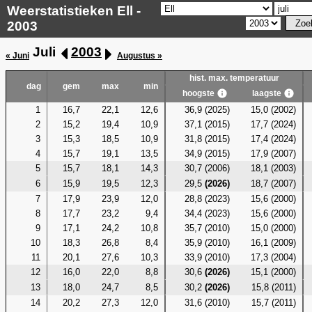
Weerstatistieken Ell -
2003
Juli
2003
« Juni
Augustus »
hist. max. temperatuur
dag
gem
max
min
hoogste
laagste
1
16,7
22,1
12,6
36,9 (2025)
15,0 (2002)
2
15,2
19,4
10,9
37,1 (2015)
17,7 (2024)
3
15,3
18,5
10,9
31,8 (2015)
17,4 (2024)
4
15,7
19,1
13,5
34,9 (2015)
17,9 (2007)
5
15,7
18,1
14,3
30,7 (2006)
18,1 (2003)
6
15,9
19,5
12,3
29,5
(2026)
18,7 (2007)
7
17,9
23,9
12,0
28,8 (2023)
15,6 (2000)
8
17,7
23,2
9,4
34,4 (2023)
15,6 (2000)
9
17,1
24,2
10,8
35,7 (2010)
15,0 (2000)
10
18,3
26,8
8,4
35,9 (2010)
16,1 (2009)
11
20,1
27,6
10,3
33,9 (2010)
17,3 (2004)
12
16,0
22,0
8,8
30,6
(2026)
15,1 (2000)
13
18,0
24,7
8,5
30,2
(2026)
15,8 (2011)
14
20,2
27,3
12,0
31,6 (2010)
15,7 (2011)