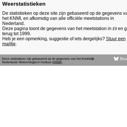
Weerstatistieken
De statistieken op deze site zijn gebaseerd op de gegevens v
het KNMI, en afkomstig van alle officiële meetstations in
Nederland.
Deze pagina toont de gegevens van het meetstation in
en g
Ell
terug tot 1999.
Heb je een opmerking, suggestie of iets dergelijks?
Stuur een
mailtje
.
Blu
Deze statistieken zijn gebaseerd op de gegevens van het Koninklijk
Nederlands Meteorologisch Instituut (
KNMI
).