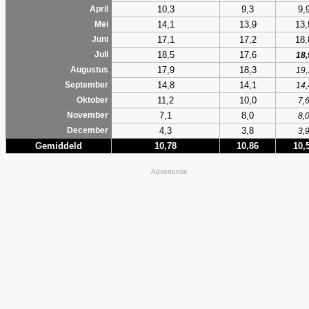
10,3
9,3
9,
April
14,1
13,9
13,
Mei
17,1
17,2
18,
Juni
18,5
17,6
Juli
18,
17,9
18,3
Augustus
19,
14,8
14,1
September
14,
11,2
10,0
Oktober
7,
7,1
8,0
November
8,
4,3
3,8
December
3,
Gemiddeld
10,78
10,86
10,
Advertentie