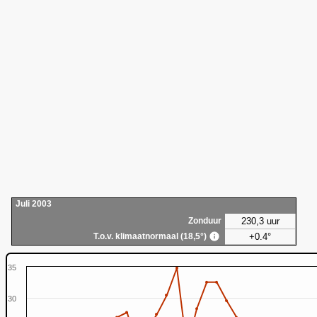
Juli 2003
230,3 uur
Zonduur
+0.4°
T.o.v. klimaatnormaal (18,5°)
35
30