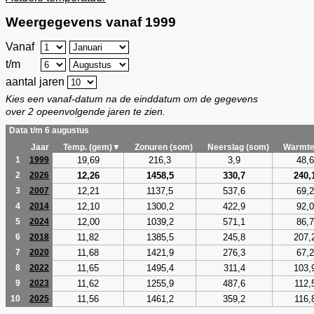
Weergegevens vanaf 1999
Vanaf
t/m
aantal jaren
Kies een vanaf-datum na de einddatum om de gegevens
over 2 opeenvolgende jaren te zien.
Data t/m 6 augustus
Jaar
Temp. (gem)▼
Zonuren (som)
Neerslag (som)
Warmte
19,69
216,3
3,9
48,6
1
1999
12,26
1458,5
330,7
240,
2
2026
12,21
1137,5
537,6
69,2
3
2007
12,10
1300,2
422,9
92,0
4
2014
12,00
1039,2
571,1
86,7
5
2024
11,82
1385,5
245,8
207,
6
2018
11,68
1421,9
276,3
67,2
7
2020
11,65
1495,4
311,4
103,
8
2022
11,62
1255,9
487,6
112,
9
2023
11,56
1461,2
359,2
116,
10
2025