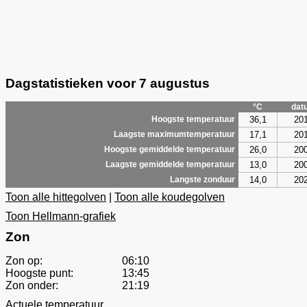
Dagstatistieken voor 7 augustus
°C
dat
36,1
20
Hoogste temperatuur
17,1
20
Laagste maximumtemperatuur
26,0
20
Hoogste gemiddelde temperatuur
13,0
20
Laagste gemiddelde temperatuur
14,0
20
Langste zonduur
Toon alle hittegolven
|
Toon alle koudegolven
Toon Hellmann-grafiek
Zon
Zon op:
06:10
Hoogste punt:
13:45
Zon onder:
21:19
Actuele temperatuur