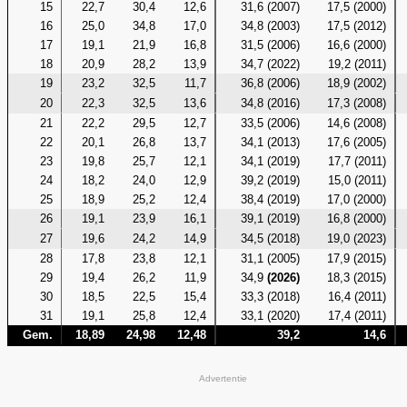
15
22,7
30,4
12,6
31,6 (2007)
17,5 (2000)
16
25,0
34,8
17,0
34,8 (2003)
17,5 (2012)
17
19,1
21,9
16,8
31,5 (2006)
16,6 (2000)
18
20,9
28,2
13,9
34,7 (2022)
19,2 (2011)
19
23,2
32,5
11,7
36,8 (2006)
18,9 (2002)
20
22,3
32,5
13,6
34,8 (2016)
17,3 (2008)
21
22,2
29,5
12,7
33,5 (2006)
14,6 (2008)
22
20,1
26,8
13,7
34,1 (2013)
17,6 (2005)
23
19,8
25,7
12,1
34,1 (2019)
17,7 (2011)
24
18,2
24,0
12,9
39,2 (2019)
15,0 (2011)
25
18,9
25,2
12,4
38,4 (2019)
17,0 (2000)
26
19,1
23,9
16,1
39,1 (2019)
16,8 (2000)
27
19,6
24,2
14,9
34,5 (2018)
19,0 (2023)
28
17,8
23,8
12,1
31,1 (2005)
17,9 (2015)
29
19,4
26,2
11,9
34,9
(2026)
18,3 (2015)
30
18,5
22,5
15,4
33,3 (2018)
16,4 (2011)
31
19,1
25,8
12,4
33,1 (2020)
17,4 (2011)
Gem.
18,89
24,98
12,48
39,2
14,6
Advertentie