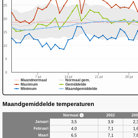
25
20
0
15
10
5
0
7 jul
14 jul
21 jul
28 jul
Maandnormaal
Normaal gem.
Maximum
Gemiddelde
Minimum
Maandgemiddelde
Maandgemiddelde temperaturen
Normaal
2002
200
3,5
3,9
2,
Januari
4,0
7,1
1,
Februari
6,5
7,1
7,
Maart