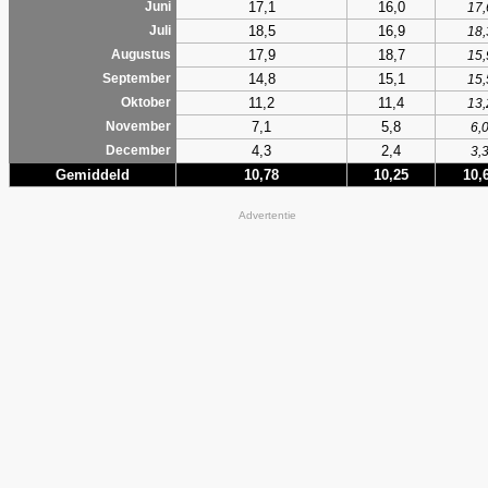
17,1
16,0
Juni
17,
18,5
16,9
Juli
18,
17,9
18,7
Augustus
15,
14,8
15,1
September
15,
11,2
11,4
Oktober
13,
7,1
5,8
November
6,
4,3
2,4
December
3,
Gemiddeld
10,78
10,25
10,
Advertentie