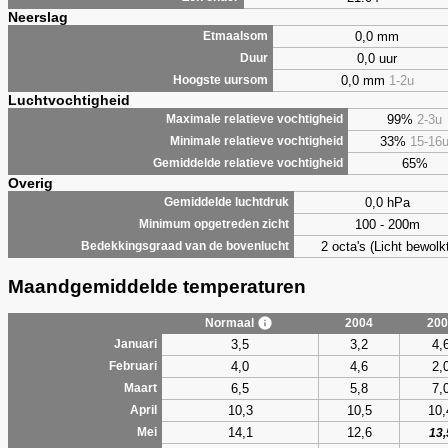
Neerslag
0,0 mm
Etmaalsom
0,0 uur
Duur
0,0 mm
1-2u
Hoogste uursom
Luchtvochtigheid
99%
2-3u
Maximale relatieve vochtigheid
33%
15-16
Minimale relatieve vochtigheid
65%
Gemiddelde relatieve vochtigheid
Overig
0,0 hPa
Gemiddelde luchtdruk
100 - 200m
Minimum opgetreden zicht
2 octa's (Licht bewolk
Bedekkingsgraad van de bovenlucht
Maandgemiddelde temperaturen
Normaal
2004
200
3,5
3,2
4,
Januari
4,0
4,6
2,
Februari
6,5
5,8
7,
Maart
10,3
10,5
10,
April
14,1
12,6
Mei
13,