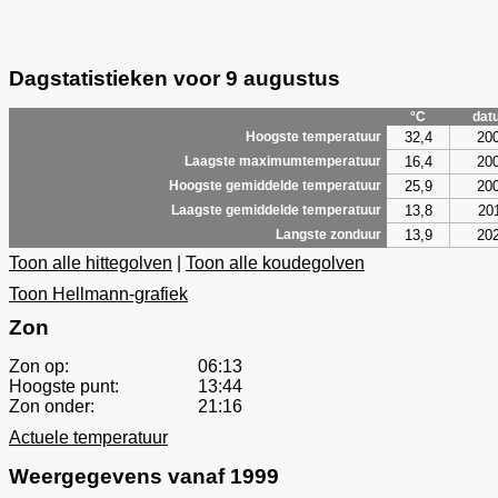
Dagstatistieken voor 9 augustus
°C
dat
32,4
20
Hoogste temperatuur
16,4
20
Laagste maximumtemperatuur
25,9
20
Hoogste gemiddelde temperatuur
13,8
20
Laagste gemiddelde temperatuur
13,9
20
Langste zonduur
Toon alle hittegolven
|
Toon alle koudegolven
Toon Hellmann-grafiek
Zon
Zon op:
06:13
Hoogste punt:
13:44
Zon onder:
21:16
Actuele temperatuur
Weergegevens vanaf 1999