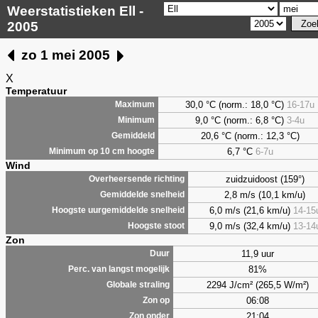
Weerstatistieken Ell -
2005
zo 1 mei 2005
X
Temperatuur
30,0 °C (norm.: 18,0 °C)
16-17u
Maximum
9,0
°C (norm.: 6,8 °C)
3-4u
Minimum
20,6 °C (norm.: 12,3 °C)
Gemiddeld
6,7
°C
6-7u
Minimum op 10 cm hoogte
Wind
zuidzuidoost (159°)
Overheersende richting
2,8 m/s (10,1 km/u)
Gemiddelde snelheid
6,0 m/s (21,6 km/u)
14-15
Hoogste uurgemiddelde snelheid
9,0 m/s (32,4 km/u)
13-14
Hoogste stoot
Zon
11,9 uur
Duur
81%
Perc. van langst mogelijk
2294 J/cm² (265,5 W/m²)
Globale straling
06:08
Zon op
21:04
Zon onder