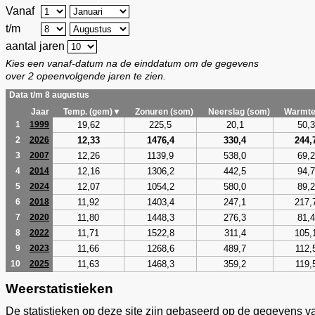
Vanaf
t/m
aantal jaren
Kies een vanaf-datum na de einddatum om de gegevens
over 2 opeenvolgende jaren te zien.
Data t/m 8 augustus
Jaar
Temp. (gem)▼
Zonuren (som)
Neerslag (som)
Warmte
19,62
225,5
20,1
50,3
1
1999
12,33
1476,4
330,4
244,
2
2026
12,26
1139,9
538,0
69,2
3
2007
12,16
1306,2
442,5
94,7
4
2014
12,07
1054,2
580,0
89,2
5
2024
11,92
1403,4
247,1
217,
6
2018
11,80
1448,3
276,3
81,4
7
2020
11,71
1522,8
311,4
105,
8
2022
11,66
1268,6
489,7
112,
9
2023
11,63
1468,3
359,2
119,
10
2025
Weerstatistieken
De statistieken op deze site zijn gebaseerd op de gegevens v