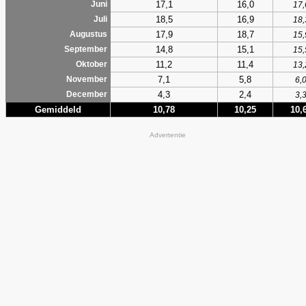
17,1
16,0
Juni
17,
18,5
16,9
Juli
18,
17,9
18,7
Augustus
15,
14,8
15,1
September
15,
11,2
11,4
Oktober
13,
7,1
5,8
November
6,
4,3
2,4
December
3,
Gemiddeld
10,78
10,25
10,
Advertentie