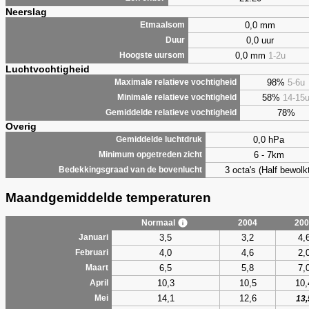
Neerslag
0,0 mm
Etmaalsom
0,0 uur
Duur
0,0 mm
1-2u
Hoogste uursom
Luchtvochtigheid
98%
5-6u
Maximale relatieve vochtigheid
58%
14-15
Minimale relatieve vochtigheid
78%
Gemiddelde relatieve vochtigheid
Overig
0,0 hPa
Gemiddelde luchtdruk
6 - 7km
Minimum opgetreden zicht
3 octa's (Half bewolkt
Bedekkingsgraad van de bovenlucht
Maandgemiddelde temperaturen
Normaal
2004
200
3,5
3,2
4,
Januari
4,0
4,6
2,
Februari
6,5
5,8
7,
Maart
10,3
10,5
10,
April
14,1
12,6
Mei
13,