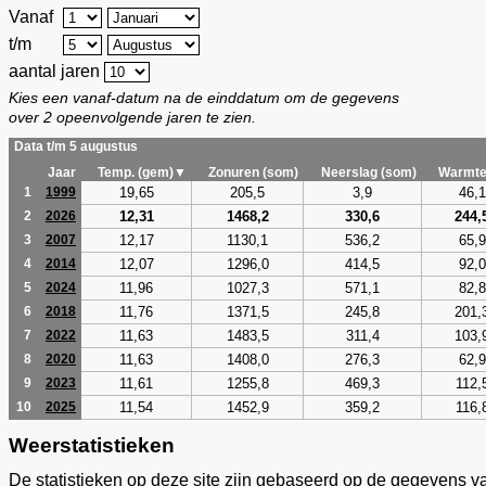
Vanaf
t/m
aantal jaren
Kies een vanaf-datum na de einddatum om de gegevens
over 2 opeenvolgende jaren te zien.
Data t/m 5 augustus
Jaar
Temp. (gem)▼
Zonuren (som)
Neerslag (som)
Warmte
19,65
205,5
3,9
46,1
1
1999
12,31
1468,2
330,6
244,
2
2026
12,17
1130,1
536,2
65,9
3
2007
12,07
1296,0
414,5
92,0
4
2014
11,96
1027,3
571,1
82,8
5
2024
11,76
1371,5
245,8
201,
6
2018
11,63
1483,5
311,4
103,
7
2022
11,63
1408,0
276,3
62,9
8
2020
11,61
1255,8
469,3
112,
9
2023
11,54
1452,9
359,2
116,
10
2025
Weerstatistieken
De statistieken op deze site zijn gebaseerd op de gegevens v