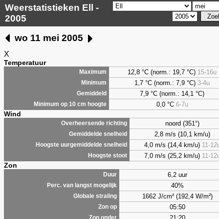
Weerstatistieken Ell -
2005
wo 11 mei 2005
X
Temperatuur
12,8 °C (norm.: 19,7 °C)
15-16u
Maximum
1,7
°C (norm.: 7,9 °C)
3-4u
Minimum
7,9
°C (norm.: 14,1 °C)
Gemiddeld
0,0
°C
6-7u
Minimum op 10 cm hoogte
Wind
noord (351°)
Overheersende richting
2,8 m/s (10,1 km/u)
Gemiddelde snelheid
4,0 m/s (14,4 km/u)
11-12
Hoogste uurgemiddelde snelheid
7,0 m/s (25,2 km/u)
11-12
Hoogste stoot
Zon
6,2 uur
Duur
40%
Perc. van langst mogelijk
1662 J/cm² (192,4 W/m²)
Globale straling
05:50
Zon op
21:20
Zon onder