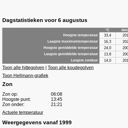
Dagstatistieken voor 6 augustus
°C
dat
33,4
20
Hoogste temperatuur
16,3
20
Laagste maximumtemperatuur
24,0
20
Hoogste gemiddelde temperatuur
13,8
20
Laagste gemiddelde temperatuur
14,0
20
Langste zonduur
Toon alle hittegolven
|
Toon alle koudegolven
Toon Hellmann-grafiek
Zon
Zon op:
06:08
Hoogste punt:
13:45
Zon onder:
21:21
Actuele temperatuur
Weergegevens vanaf 1999