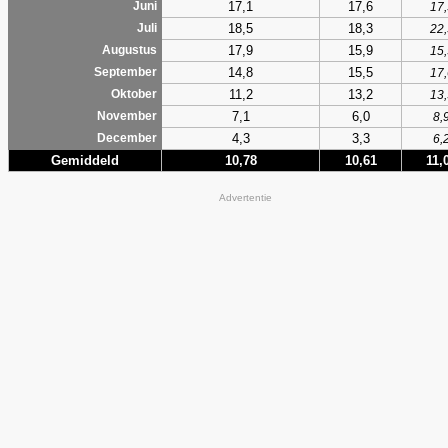
17,1
17,6
Juni
17,
18,5
18,3
Juli
22,
17,9
15,9
Augustus
15,
14,8
15,5
September
17,
11,2
13,2
Oktober
13,
7,1
6,0
November
8,
4,3
3,3
December
6,
Gemiddeld
10,78
10,61
11,
Advertentie