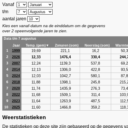
Vanaf
t/m
aantal jaren
Kies een vanaf-datum na de einddatum om de gegevens
over 2 opeenvolgende jaren te zien.
Data t/m 7 augustus
Jaar
Temp. (gem)▼
Zonuren (som)
Neerslag (som)
Warmte
19,69
221,1
16,2
50,3
1
1999
12,33
1476,4
330,4
244,
2
2026
12,24
1139,3
537,8
69,2
3
2007
12,13
1306,0
422,8
93,5
4
2014
12,03
1042,7
580,1
87,8
5
2024
11,88
1398,1
245,8
215,
6
2018
11,74
1435,9
276,3
73,4
7
2020
11,68
1509,1
311,4
103,
8
2022
11,64
1263,9
487,5
112,
9
2023
11,60
1466,8
359,2
118,
10
2025
Weerstatistieken
De statistieken op deze site zijn gebaseerd op de gegevens v