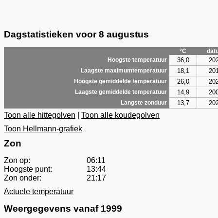
Dagstatistieken voor 8 augustus
°C
dat
36,0
20
Hoogste temperatuur
18,1
20
Laagste maximumtemperatuur
26,0
20
Hoogste gemiddelde temperatuur
14,9
20
Laagste gemiddelde temperatuur
13,7
20
Langste zonduur
Toon alle hittegolven
|
Toon alle koudegolven
Toon Hellmann-grafiek
Zon
Zon op:
06:11
Hoogste punt:
13:44
Zon onder:
21:17
Actuele temperatuur
Weergegevens vanaf 1999