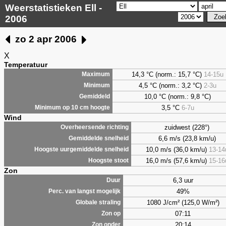
Weerstatistieken Ell -
2006
zo 2 apr 2006
X
Temperatuur
14,3 °C (norm.: 15,7 °C)
14-15u
Maximum
4,5
°C (norm.: 3,2 °C)
2-3u
Minimum
10,0 °C (norm.: 9,8 °C)
Gemiddeld
3,5
°C
6-7u
Minimum op 10 cm hoogte
Wind
zuidwest (228°)
Overheersende richting
6,6 m/s (23,8 km/u)
Gemiddelde snelheid
10,0 m/s (36,0 km/u)
13-14
Hoogste uurgemiddelde snelheid
16,0 m/s (57,6 km/u)
15-16
Hoogste stoot
Zon
6,3 uur
Duur
49%
Perc. van langst mogelijk
1080 J/cm² (125,0 W/m²)
Globale straling
07:11
Zon op
20:14
Zon onder