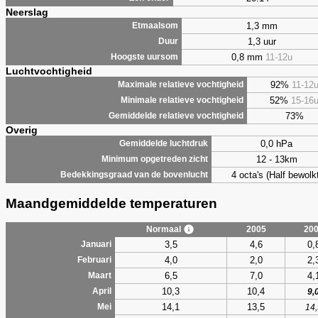
Neerslag
1,3 mm
Etmaalsom
1,3 uur
Duur
0,8 mm
11-12u
Hoogste uursom
Luchtvochtigheid
92%
11-12
Maximale relatieve vochtigheid
52%
15-16
Minimale relatieve vochtigheid
73%
Gemiddelde relatieve vochtigheid
Overig
0,0 hPa
Gemiddelde luchtdruk
12 - 13km
Minimum opgetreden zicht
4 octa's (Half bewolkt
Bedekkingsgraad van de bovenlucht
Maandgemiddelde temperaturen
Normaal
2005
20
3,5
4,6
0,
Januari
4,0
2,0
2,
Februari
6,5
7,0
4,
Maart
10,3
10,4
April
9,
14,1
13,5
Mei
14,