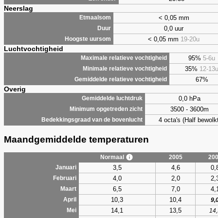
Neerslag
< 0,05 mm
Etmaalsom
0,0 uur
Duur
< 0,05 mm
19-20u
Hoogste uursom
Luchtvochtigheid
95%
5-6u
Maximale relatieve vochtigheid
35%
12-13
Minimale relatieve vochtigheid
67%
Gemiddelde relatieve vochtigheid
Overig
0,0 hPa
Gemiddelde luchtdruk
3500 - 3600m
Minimum opgetreden zicht
4 octa's (Half bewolkt
Bedekkingsgraad van de bovenlucht
Maandgemiddelde temperaturen
Normaal
2005
20
3,5
4,6
0,
Januari
4,0
2,0
2,
Februari
6,5
7,0
4,
Maart
10,3
10,4
April
9,
14,1
13,5
Mei
14,