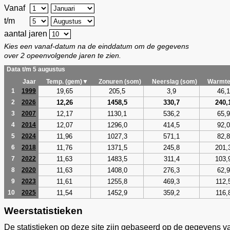
Vanaf
t/m
aantal jaren
Kies een vanaf-datum na de einddatum om de gegevens
over 2 opeenvolgende jaren te zien.
Data t/m 5 augustus
Jaar
Temp. (gem)▼
Zonuren (som)
Neerslag (som)
Warmte
19,65
205,5
3,9
46,1
1
1999
12,26
1458,5
330,7
240,
2
2026
12,17
1130,1
536,2
65,9
3
2007
12,07
1296,0
414,5
92,0
4
2014
11,96
1027,3
571,1
82,8
5
2024
11,76
1371,5
245,8
201,
6
2018
11,63
1483,5
311,4
103,
7
2022
11,63
1408,0
276,3
62,9
8
2020
11,61
1255,8
469,3
112,
9
2023
11,54
1452,9
359,2
116,
10
2025
Weerstatistieken
De statistieken op deze site zijn gebaseerd op de gegevens v