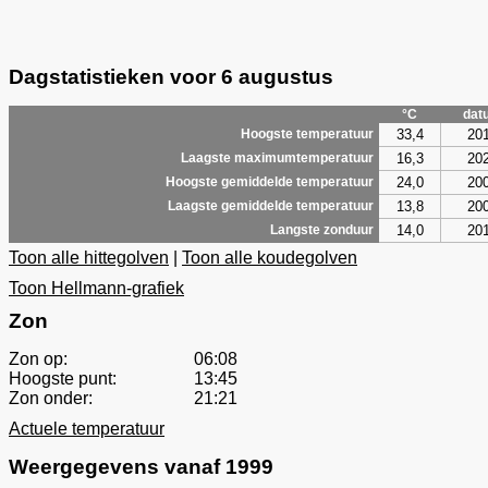
Dagstatistieken voor 6 augustus
°C
dat
33,4
20
Hoogste temperatuur
16,3
20
Laagste maximumtemperatuur
24,0
20
Hoogste gemiddelde temperatuur
13,8
20
Laagste gemiddelde temperatuur
14,0
20
Langste zonduur
Toon alle hittegolven
|
Toon alle koudegolven
Toon Hellmann-grafiek
Zon
Zon op:
06:08
Hoogste punt:
13:45
Zon onder:
21:21
Actuele temperatuur
Weergegevens vanaf 1999