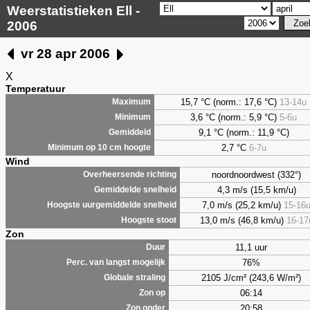
Weerstatistieken Ell -
2006
vr 28 apr 2006
X
Temperatuur
15,7 °C (norm.: 17,6 °C)
13-14u
Maximum
3,6
°C (norm.: 5,9 °C)
5-6u
Minimum
9,1
°C (norm.: 11,9 °C)
Gemiddeld
2,7
°C
6-7u
Minimum op 10 cm hoogte
Wind
noordnoordwest (332°)
Overheersende richting
4,3 m/s (15,5 km/u)
Gemiddelde snelheid
7,0 m/s (25,2 km/u)
15-16
Hoogste uurgemiddelde snelheid
13,0 m/s (46,8 km/u)
16-17
Hoogste stoot
Zon
11,1 uur
Duur
76%
Perc. van langst mogelijk
2105 J/cm² (243,6 W/m²)
Globale straling
06:14
Zon op
20:58
Zon onder