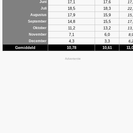
17,1
17,6
Juni
17,
18,5
18,3
Juli
22,
17,9
15,9
Augustus
15,
14,8
15,5
September
17,
11,2
13,2
Oktober
13,
7,1
6,0
November
8,
4,3
3,3
December
6,
Gemiddeld
10,78
10,61
11,
Advertentie