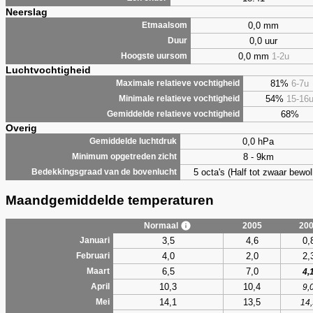
Neerslag
0,0 mm
Etmaalsom
0,0 uur
Duur
0,0 mm
1-2u
Hoogste uursom
Luchtvochtigheid
81%
6-7u
Maximale relatieve vochtigheid
54%
15-16
Minimale relatieve vochtigheid
68%
Gemiddelde relatieve vochtigheid
Overig
0,0 hPa
Gemiddelde luchtdruk
8 - 9km
Minimum opgetreden zicht
5 octa's (Half tot zwaar bewol
Bedekkingsgraad van de bovenlucht
Maandgemiddelde temperaturen
Normaal
2005
20
3,5
4,6
0,
Januari
4,0
2,0
2,
Februari
6,5
7,0
Maart
4,
10,3
10,4
April
9,
14,1
13,5
Mei
14,