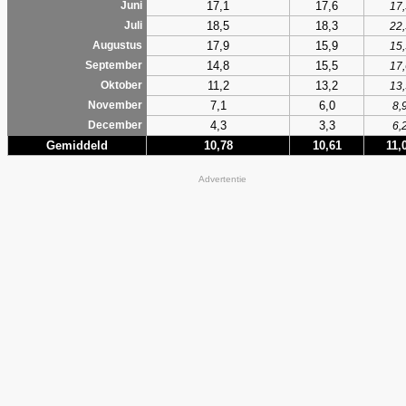
17,1
17,6
Juni
17,
18,5
18,3
Juli
22,
17,9
15,9
Augustus
15,
14,8
15,5
September
17,
11,2
13,2
Oktober
13,
7,1
6,0
November
8,
4,3
3,3
December
6,
Gemiddeld
10,78
10,61
11,
Advertentie