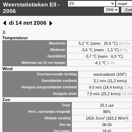
Weerstatistieken Ell -
2006
di 14 mrt 2006
X
Temperatuur
5,2
°C (norm.: 10,6 °C)
16-17u
Maximum
-3,6 °C (norm.: 1,3 °C)
6-7u
Minimum
0,7
°C (norm.: 6,0 °C)
Gemiddeld
-4,1 °C
6-7u
Minimum op 10 cm hoogte
Wind
oostzuidoost (104°)
Overheersende richting
3,1 m/s (11,2 km/u)
Gemiddelde snelheid
4,0 m/s (14,4 km/u)
2-3u
Hoogste uurgemiddelde snelheid
7,0 m/s (25,2 km/u)
13-14
Hoogste stoot
Zon
10,1 uur
Duur
86%
Perc. van langst mogelijk
1410 J/cm² (163,2 W/m²)
Globale straling
06:55
Zon op
18:41
Zon onder