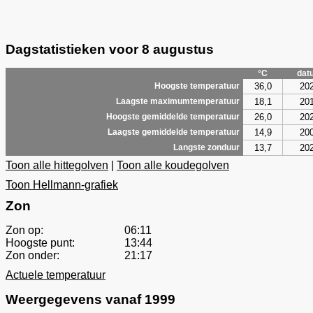
Dagstatistieken voor 8 augustus
°C
dat
36,0
20
Hoogste temperatuur
18,1
20
Laagste maximumtemperatuur
26,0
20
Hoogste gemiddelde temperatuur
14,9
20
Laagste gemiddelde temperatuur
13,7
20
Langste zonduur
Toon alle hittegolven
|
Toon alle koudegolven
Toon Hellmann-grafiek
Zon
Zon op:
06:11
Hoogste punt:
13:44
Zon onder:
21:17
Actuele temperatuur
Weergegevens vanaf 1999