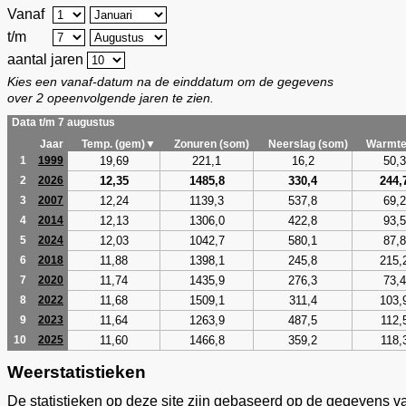
Vanaf
t/m
aantal jaren
Kies een vanaf-datum na de einddatum om de gegevens
over 2 opeenvolgende jaren te zien.
Data t/m 7 augustus
Jaar
Temp. (gem)▼
Zonuren (som)
Neerslag (som)
Warmte
19,69
221,1
16,2
50,3
1
1999
12,35
1485,8
330,4
244,
2
2026
12,24
1139,3
537,8
69,2
3
2007
12,13
1306,0
422,8
93,5
4
2014
12,03
1042,7
580,1
87,8
5
2024
11,88
1398,1
245,8
215,
6
2018
11,74
1435,9
276,3
73,4
7
2020
11,68
1509,1
311,4
103,
8
2022
11,64
1263,9
487,5
112,
9
2023
11,60
1466,8
359,2
118,
10
2025
Weerstatistieken
De statistieken op deze site zijn gebaseerd op de gegevens v