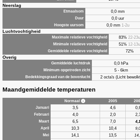
Neerslag
0,0 mm
Etmaalsom
0,0 uur
Duur
0,0 mm
1-2u
Hoogste uursom
Luchtvochtigheid
83%
22-23
Maximale relatieve vochtigheid
51%
12-13
Minimale relatieve vochtigheid
72%
Gemiddelde relatieve vochtigheid
Overig
0,0 hPa
Gemiddelde luchtdruk
5 - 6km
Minimum opgetreden zicht
2 octa's (Licht bewolk
Bedekkingsgraad van de bovenlucht
Maandgemiddelde temperaturen
Normaal
2005
20
3,5
4,6
0,
Januari
4,0
2,0
2,
Februari
6,5
7,0
Maart
4,
10,3
10,4
April
9,
14,1
13,5
Mei
14,