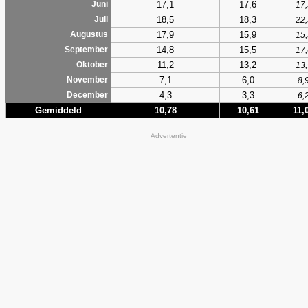
17,1
17,6
Juni
17,
18,5
18,3
Juli
22,
17,9
15,9
Augustus
15,
14,8
15,5
September
17,
11,2
13,2
Oktober
13,
7,1
6,0
November
8,
4,3
3,3
December
6,
Gemiddeld
10,78
10,61
11,
Advertentie