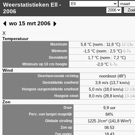
Weerstatistieken Ell -
2006
wo 15 mrt 2006
X
Temperatuur
5,8
°C (norm.: 11,8 °C)
12-13u
Maximum
-1,5 °C (norm.: 2,5 °C)
6-7u
Minimum
1,7
°C (norm.: 7,2 °C)
Gemiddeld
-2,0 °C
6-7u
Minimum op 10 cm hoogte
Wind
noordoost (48°)
Overheersende richting
3,8 m/s (13,7 km/u)
Gemiddelde snelheid
5,0 m/s (18,0 km/u)
12-13
Hoogste uurgemiddelde snelheid
8,0 m/s (28,8 km/u)
13-14
Hoogste stoot
Zon
9,9 uur
Duur
84%
Perc. van langst mogelijk
1225 J/cm² (141,8 W/m²)
Globale straling
06:53
Zon op
18:43
Zon onder