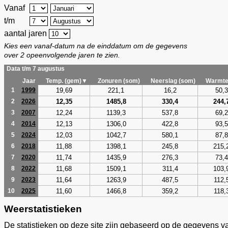
Vanaf
t/m
aantal jaren
Kies een vanaf-datum na de einddatum om de gegevens
over 2 opeenvolgende jaren te zien.
Data t/m 7 augustus
Jaar
Temp. (gem)▼
Zonuren (som)
Neerslag (som)
Warmte
19,69
221,1
16,2
50,3
1
1999
12,35
1485,8
330,4
244,
2
2026
12,24
1139,3
537,8
69,2
3
2007
12,13
1306,0
422,8
93,5
4
2014
12,03
1042,7
580,1
87,8
5
2024
11,88
1398,1
245,8
215,
6
2018
11,74
1435,9
276,3
73,4
7
2020
11,68
1509,1
311,4
103,
8
2022
11,64
1263,9
487,5
112,
9
2023
11,60
1466,8
359,2
118,
10
2025
Weerstatistieken
De statistieken op deze site zijn gebaseerd op de gegevens v