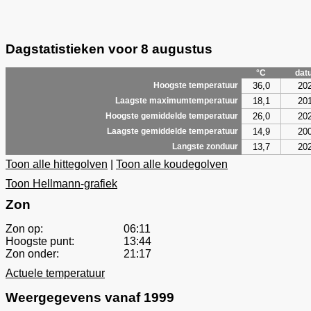
Dagstatistieken voor 8 augustus
°C
dat
36,0
20
Hoogste temperatuur
18,1
20
Laagste maximumtemperatuur
26,0
20
Hoogste gemiddelde temperatuur
14,9
20
Laagste gemiddelde temperatuur
13,7
20
Langste zonduur
Toon alle hittegolven
|
Toon alle koudegolven
Toon Hellmann-grafiek
Zon
Zon op:
06:11
Hoogste punt:
13:44
Zon onder:
21:17
Actuele temperatuur
Weergegevens vanaf 1999