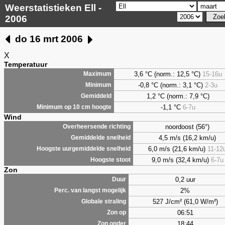
Weerstatistieken Ell -
2006
do 16 mrt 2006
X
Temperatuur
3,6
°C (norm.: 12,5 °C)
15-16u
Maximum
-0,8 °C (norm.: 3,1 °C)
2-3u
Minimum
1,2
°C (norm.: 7,9 °C)
Gemiddeld
-1,1 °C
6-7u
Minimum op 10 cm hoogte
Wind
noordoost (56°)
Overheersende richting
4,5 m/s (16,2 km/u)
Gemiddelde snelheid
6,0 m/s (21,6 km/u)
11-12
Hoogste uurgemiddelde snelheid
9,0 m/s (32,4 km/u)
6-7u
Hoogste stoot
Zon
0,2 uur
Duur
2%
Perc. van langst mogelijk
527 J/cm² (61,0 W/m²)
Globale straling
06:51
Zon op
18:44
Zon onder