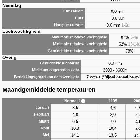
Neerslag
0,0 mm
Etmaalsom
0,0 uur
Duur
0,0 mm
1-2u
Hoogste uursom
Luchtvochtigheid
87%
3-4u
Maximale relatieve vochtigheid
62%
13-14
Minimale relatieve vochtigheid
78%
Gemiddelde relatieve vochtigheid
Overig
0,0 hPa
Gemiddelde luchtdruk
3500 - 3600m
Minimum opgetreden zicht
7 octa's (Vrijwel geheel bewol
Bedekkingsgraad van de bovenlucht
Maandgemiddelde temperaturen
Normaal
2005
20
3,5
4,6
0,
Januari
4,0
2,0
2,
Februari
6,5
7,0
Maart
4,
10,3
10,4
April
9,
14,1
13,5
Mei
14,