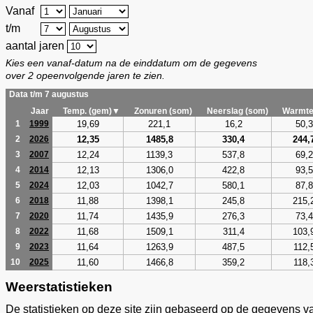
Vanaf
t/m
aantal jaren
Kies een vanaf-datum na de einddatum om de gegevens
over 2 opeenvolgende jaren te zien.
Data t/m 7 augustus
Jaar
Temp. (gem)▼
Zonuren (som)
Neerslag (som)
Warmte
19,69
221,1
16,2
50,3
1
1999
12,35
1485,8
330,4
244,
2
2026
12,24
1139,3
537,8
69,2
3
2007
12,13
1306,0
422,8
93,5
4
2014
12,03
1042,7
580,1
87,8
5
2024
11,88
1398,1
245,8
215,
6
2018
11,74
1435,9
276,3
73,4
7
2020
11,68
1509,1
311,4
103,
8
2022
11,64
1263,9
487,5
112,
9
2023
11,60
1466,8
359,2
118,
10
2025
Weerstatistieken
De statistieken op deze site zijn gebaseerd op de gegevens v