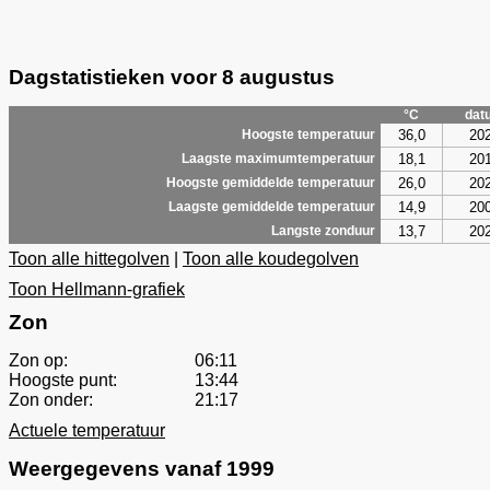
Dagstatistieken voor 8 augustus
°C
dat
36,0
20
Hoogste temperatuur
18,1
20
Laagste maximumtemperatuur
26,0
20
Hoogste gemiddelde temperatuur
14,9
20
Laagste gemiddelde temperatuur
13,7
20
Langste zonduur
Toon alle hittegolven
|
Toon alle koudegolven
Toon Hellmann-grafiek
Zon
Zon op:
06:11
Hoogste punt:
13:44
Zon onder:
21:17
Actuele temperatuur
Weergegevens vanaf 1999