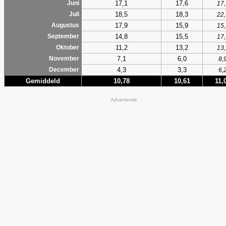
17,1
17,6
Juni
17,
18,5
18,3
Juli
22,
17,9
15,9
Augustus
15,
14,8
15,5
September
17,
11,2
13,2
Oktober
13,
7,1
6,0
November
8,
4,3
3,3
December
6,
Gemiddeld
10,78
10,61
11,
Advertentie