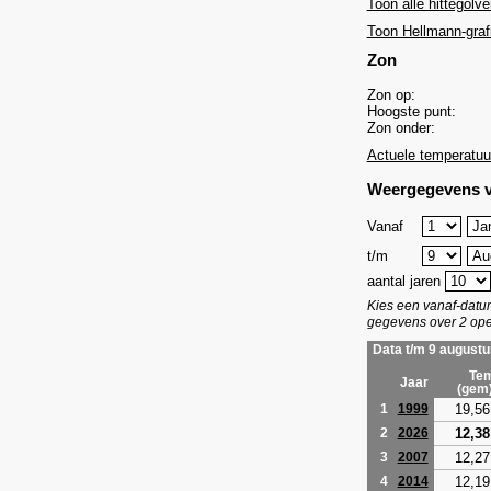
Toon alle hittegolve
Toon Hellmann-graf
Zon
Zon op:
Hoogste punt:
Zon onder:
Actuele temperatuu
Weergegevens v
Vanaf
t/m
aantal jaren
Kies een vanaf-dat
gegevens over 2 ope
Data t/m 9 augustu
Tem
Jaar
(gem
19,56
1
1999
12,38
2
2026
12,27
3
2007
12,19
4
2014