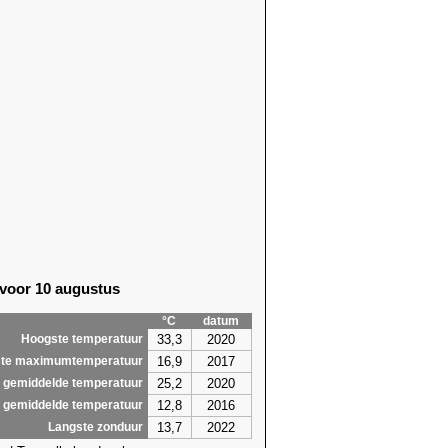
 voor 10 augustus
°C
datum
33,3
2020
Hoogste temperatuur
16,9
2017
te maximumtemperatuur
25,2
2020
 gemiddelde temperatuur
12,8
2016
 gemiddelde temperatuur
13,7
2022
Langste zonduur