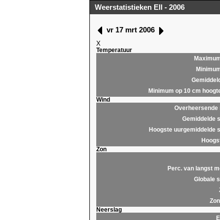
Weerstatistieken Ell - 2006
vr 17 mrt 2006
X
Temperatuur
Maximu
Minimu
Gemiddel
Minimum op 10 cm hoogt
Wind
Overheersende r
Gemiddelde s
Hoogste uurgemiddelde s
Hoogst
Zon
Perc. van langst m
Globale s
Zon
Neerslag
E