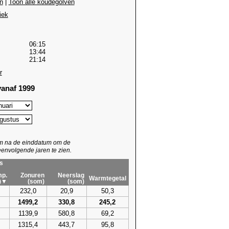
n
|
Toon alle koudegolven
iek
06:15
13:44
21:14
r
anaf 1999
um na de einddatum om de
envolgende jaren te zien.
s
p.
Zonuren
Neerslag
Warmtegetal
)▼
(som)
(som)
232,0
20,9
50,3
1499,2
330,8
245,2
1139,9
580,8
69,2
1315,4
443,7
95,8