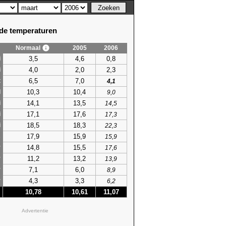
e temperaturen
Normaal
2005
2006
3,5
4,6
0,8
i
4,0
2,0
2,3
i
6,5
7,0
t
4,1
10,3
10,4
l
9,0
14,1
13,5
i
14,5
17,1
17,6
i
17,3
18,5
18,3
i
22,3
17,9
15,9
s
15,9
14,8
15,5
r
17,6
11,2
13,2
r
13,9
7,1
6,0
r
8,9
4,3
3,3
r
6,2
10,78
10,61
11,07
Advertentie