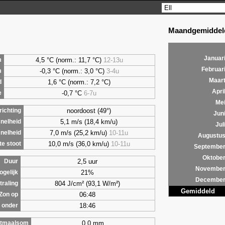
Maandgemiddeld
Januar
4,5
°C (norm.: 11,7 °C)
12-13u
m
Februar
-0,3 °C (norm.: 3,0 °C)
3-4u
m
Maar
1,6
°C (norm.: 7,2 °C)
d
Apri
-0,7 °C
6-7u
e
Me
noordoost (49°)
ichting
Jun
5,1 m/s (18,4 km/u)
nelheid
Jul
7,0 m/s (25,2 km/u)
10-11u
nelheid
Augustu
10,0 m/s (36,0 km/u)
10-11u
e stoot
Septembe
Oktobe
2,5 uur
Duur
Novembe
21%
ogelijk
Decembe
804 J/cm² (93,1 W/m²)
traling
Gemiddeld
06:48
Zon op
18:46
 onder
0,0 mm
tmaalsom