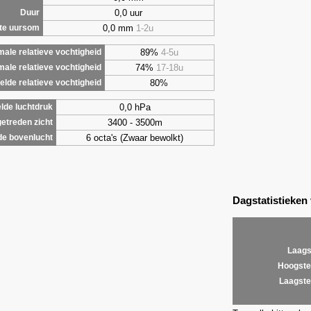
0,0 uur
Duur
0,0 mm
1-2u
te uursom
89%
4-5u
ale relatieve vochtigheid
74%
17-18u
male relatieve vochtigheid
80%
lde relatieve vochtigheid
0,0 hPa
lde luchtdruk
3400 - 3500m
etreden zicht
6 octa's (Zwaar bewolkt)
de bovenlucht
Dagstatistieken
Laags
Hoogste
Laagste