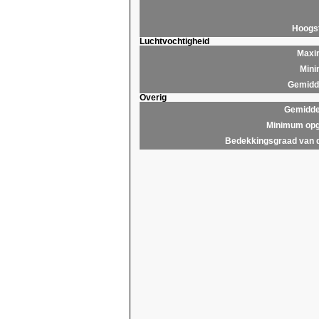
Hoogs
Luchtvochtigheid
Maxim
Mini
Gemidde
Overig
Gemidde
Minimum opg
Bedekkingsgraad van 