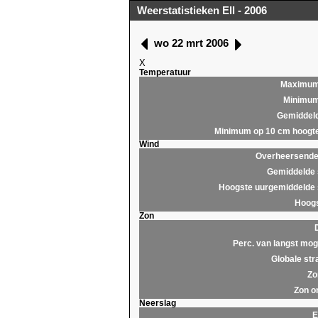
Weerstatistieken Ell - 2006
wo 22 mrt 2006
X
Temperatuur
Maximu
Minimu
Gemiddel
Minimum op 10 cm hoogt
Wind
Overheersende 
Gemiddelde 
Hoogste uurgemiddelde 
Hoogs
Zon
Perc. van langst moge
Globale str
Zo
Zon o
Neerslag
E