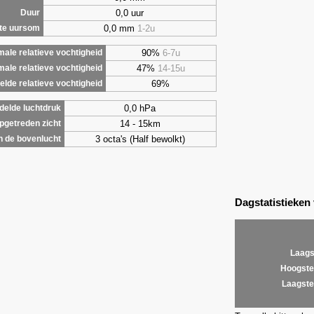
0,0 uur
Duur
0,0 mm
1-2u
te uursom
90%
6-7u
ale relatieve vochtigheid
47%
14-15u
male relatieve vochtigheid
69%
lde relatieve vochtigheid
0,0 hPa
elde luchtdruk
14 - 15km
getreden zicht
3 octa's (Half bewolkt)
 de bovenlucht
Dagstatistieken
Laags
Hoogste
Laagste