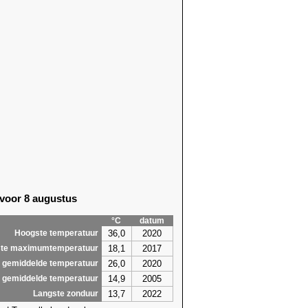
 voor 8 augustus
°C
datum
36,0
2020
Hoogste temperatuur
18,1
2017
te maximumtemperatuur
26,0
2020
 gemiddelde temperatuur
14,9
2005
 gemiddelde temperatuur
13,7
2022
Langste zonduur