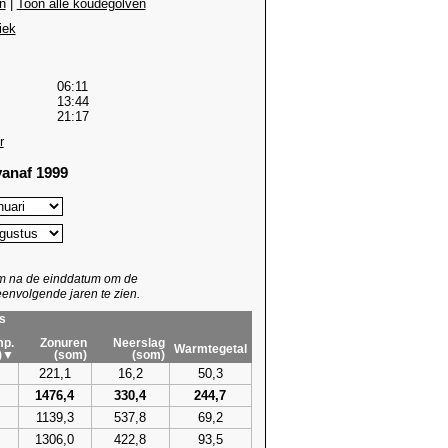
n
|
Toon alle koudegolven
iek
06:11
13:44
21:17
r
anaf 1999
um na de einddatum om de
envolgende jaren te zien.
s
p.
Zonuren
Neerslag
Warmtegetal
)▼
(som)
(som)
221,1
16,2
50,3
1476,4
330,4
244,7
1139,3
537,8
69,2
1306,0
422,8
93,5