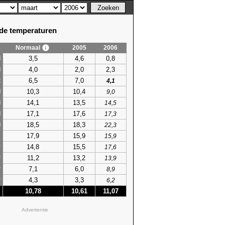
e temperaturen
Normaal
2005
2006
3,5
4,6
0,8
i
4,0
2,0
2,3
i
6,5
7,0
t
4,1
10,3
10,4
l
9,0
14,1
13,5
i
14,5
17,1
17,6
i
17,3
18,5
18,3
i
22,3
17,9
15,9
s
15,9
14,8
15,5
r
17,6
11,2
13,2
r
13,9
7,1
6,0
r
8,9
4,3
3,3
r
6,2
10,78
10,61
11,07
Advertentie