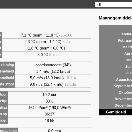
Maandgemiddeld
Januar
7,1
°C (norm.: 11,9 °C)
15-16u
m
Februar
-2,3 °C (norm.: 1,1 °C)
6-7u
m
Maar
1,8
°C (norm.: 6,6 °C)
d
Apri
-3,0 °C
6-7u
e
Me
noordnoordoost (34°)
richting
Jun
3,4 m/s (12,2 km/u)
snelheid
Jul
5,0 m/s (18,0 km/u)
10-11u
snelheid
Augustu
9,0 m/s (32,4 km/u)
12-13u
te stoot
Septembe
Oktobe
10,2 uur
Duur
Novembe
83%
lijk
Decembe
1642 J/cm² (190,0 W/m²)
aling
Gemiddeld
06:37
n op
18:55
nder
0,0 mm
tmaalsom