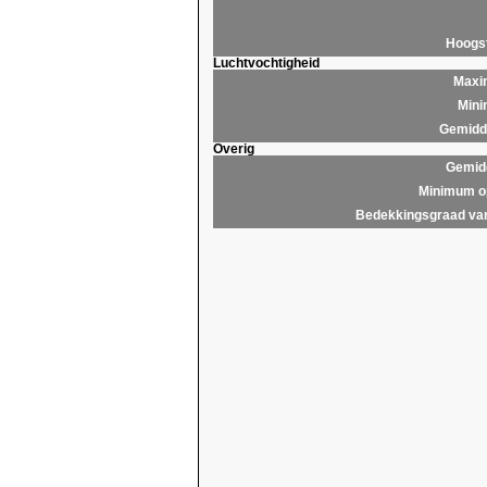
Hoogs
Luchtvochtigheid
Maxim
Mini
Gemidde
Overig
Gemidd
Minimum op
Bedekkingsgraad van