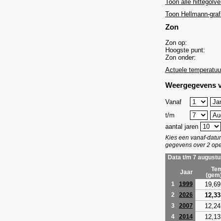
Toon alle hittegolve
Toon Hellmann-graf
Zon
Zon op:
Hoogste punt:
Zon onder:
Actuele temperatuu
Weergegevens v
Vanaf
t/m
aantal jaren
Kies een vanaf-dat
gegevens over 2 ope
Data t/m 7 augustu
Tem
Jaar
(gem
19,69
1
1999
12,33
2
2026
12,24
3
2007
12,13
4
2014