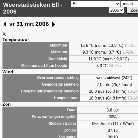
Weerstatistieken Ell -
2006
vr 31 mrt 2006
X
Temperatuur
15,6 °C (norm.: 13,9 °C)
14-15u
Maximum
9,3
°C (norm.: 3,7 °C)
23-24u
Minimum
11,9 °C (norm.: 9,0 °C)
Gemiddeld
8,0
°C
24-25u
Minimum op 10 cm hoogte
Wind
westzuidwest (242°)
Overheersende richting
7,0 m/s (25,2 km/u)
Gemiddelde snelheid
10,0 m/s (36,0 km/u)
13-14
Hoogste uurgemiddelde snelheid
18,0 m/s (64,8 km/u)
13-14
Hoogste stoot
Zon
3,8 uur
Duur
30%
Perc. van langst mogelijk
965 J/cm² (111,7 W/m²)
Globale straling
07:16
Zon op
20:10
Zon onder