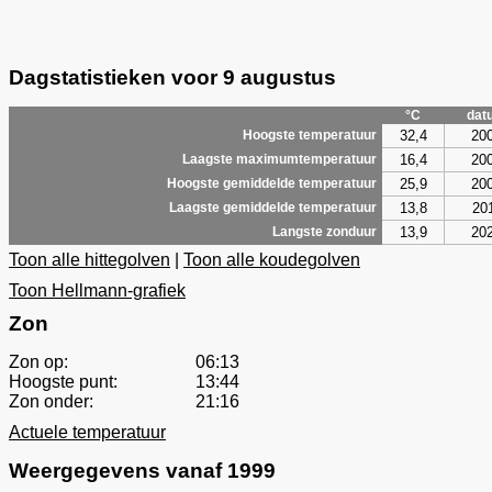
Dagstatistieken voor 9 augustus
°C
dat
32,4
20
Hoogste temperatuur
16,4
20
Laagste maximumtemperatuur
25,9
20
Hoogste gemiddelde temperatuur
13,8
20
Laagste gemiddelde temperatuur
13,9
20
Langste zonduur
Toon alle hittegolven
|
Toon alle koudegolven
Toon Hellmann-grafiek
Zon
Zon op:
06:13
Hoogste punt:
13:44
Zon onder:
21:16
Actuele temperatuur
Weergegevens vanaf 1999