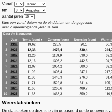
Vanaf
t/m
aantal jaren
Kies een vanaf-datum na de einddatum om de gegevens
over 2 opeenvolgende jaren te zien.
Data t/m 8 augustus
Jaar
Temp. (gem)▼
Zonuren (som)
Neerslag (som)
Warmte
19,62
225,5
20,1
50,3
1
1999
12,33
1476,4
330,4
244,
2
2026
12,26
1139,9
538,0
69,2
3
2007
12,16
1306,2
442,5
94,7
4
2014
12,07
1054,2
580,0
89,2
5
2024
11,92
1403,4
247,1
217,
6
2018
11,80
1448,3
276,3
81,4
7
2020
11,71
1522,8
311,4
105,
8
2022
11,66
1268,6
489,7
112,
9
2023
11,63
1468,3
359,2
119,
10
2025
Weerstatistieken
De statistieken op deze site zijn gebaseerd op de gegevens v