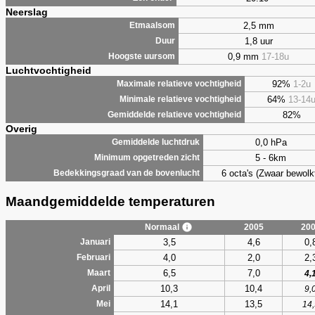
Neerslag
2,5 mm
Etmaalsom
1,8 uur
Duur
0,9 mm
17-18u
Hoogste uursom
Luchtvochtigheid
92%
1-2u
Maximale relatieve vochtigheid
64%
13-14
Minimale relatieve vochtigheid
82%
Gemiddelde relatieve vochtigheid
Overig
0,0 hPa
Gemiddelde luchtdruk
5 - 6km
Minimum opgetreden zicht
6 octa's (Zwaar bewolk
Bedekkingsgraad van de bovenlucht
Maandgemiddelde temperaturen
Normaal
2005
20
3,5
4,6
0,
Januari
4,0
2,0
2,
Februari
6,5
7,0
Maart
4,
10,3
10,4
April
9,
14,1
13,5
Mei
14,