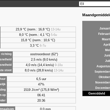
Maandgemiddeld
Januari
23,9 °C (norm.: 16,8 °C)
13-14u
Februari
8,0
°C (norm.: 4,1 °C)
5-6u
Maart
15,8 °C (norm.: 10,6 °C)
April
3,3
°C
6-7u
Mei
oostnoordoost (62°)
richting
Juni
2,5 m/s (9,0 km/u)
snelheid
Juli
4,0 m/s (14,4 km/u)
9-10u
snelheid
Augustus
8,0 m/s (28,8 km/u)
13-14u
te stoot
September
Oktober
6,5 uur
Duur
November
47%
lijk
December
1519 J/cm² (175,8 W/m²)
aling
Gemiddeld
06:41
n op
20:36
nder
0,0 mm
tmaalsom