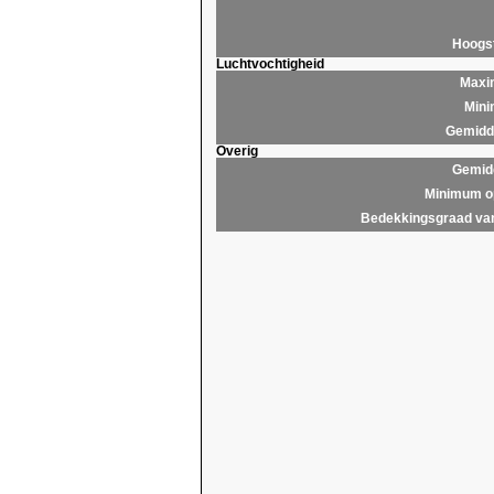
Hoogs
Luchtvochtigheid
Maxim
Mini
Gemidde
Overig
Gemidd
Minimum op
Bedekkingsgraad van