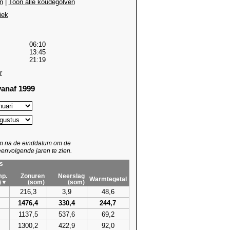
n
|
Toon alle koudegolven
iek
06:10
13:45
21:19
r
anaf 1999
um na de einddatum om de
envolgende jaren te zien.
s
p.
Zonuren
Neerslag
Warmtegetal
)▼
(som)
(som)
216,3
3,9
48,6
1476,4
330,4
244,7
1137,5
537,6
69,2
1300,2
422,9
92,0