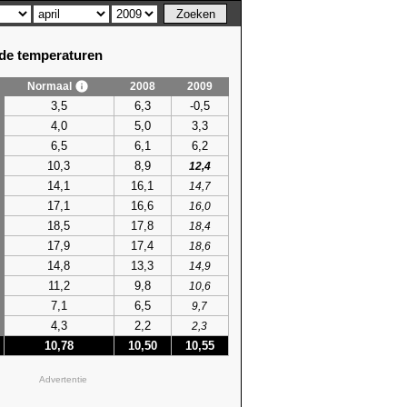
e temperaturen
Normaal
2008
2009
3,5
6,3
-0,5
4,0
5,0
3,3
6,5
6,1
6,2
10,3
8,9
12,4
14,1
16,1
14,7
17,1
16,6
16,0
18,5
17,8
18,4
17,9
17,4
18,6
14,8
13,3
14,9
11,2
9,8
10,6
7,1
6,5
9,7
4,3
2,2
2,3
10,78
10,50
10,55
Advertentie