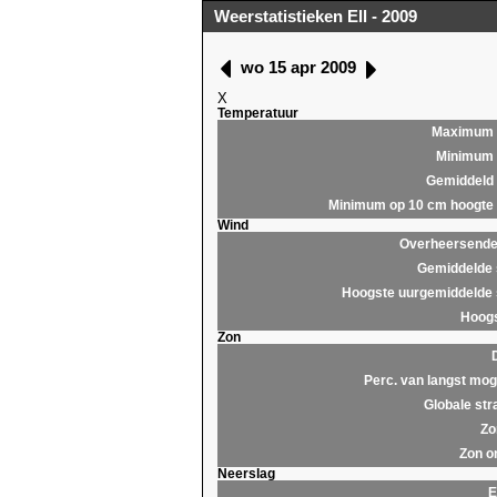
Weerstatistieken Ell - 2009
wo 15 apr 2009
X
Temperatuur
Maximum
Minimum
Gemiddeld
Minimum op 10 cm hoogte
Wind
Overheersende 
Gemiddelde 
Hoogste uurgemiddelde 
Hoogs
Zon
Perc. van langst moge
Globale str
Zo
Zon o
Neerslag
E