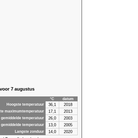
 voor 7 augustus
°C
datum
36,1
2018
Hoogste temperatuur
17,1
2013
te maximumtemperatuur
26,0
2003
 gemiddelde temperatuur
13,0
2005
 gemiddelde temperatuur
14,0
2020
Langste zonduur