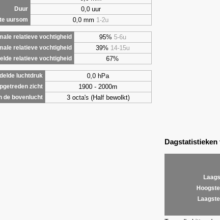
0,0 uur
Duur
0,0 mm
1-2u
te uursom
95%
5-6u
ale relatieve vochtigheid
39%
14-15u
male relatieve vochtigheid
67%
lde relatieve vochtigheid
0,0 hPa
elde luchtdruk
1900 - 2000m
getreden zicht
3 octa's (Half bewolkt)
 de bovenlucht
Dagstatistieken
Laags
Hoogste
Laagste