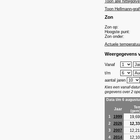
Toon alle hittegolve
Toon Hellmann-graf
Zon
Zon op:
Hoogste punt:
Zon onder:
Actuele temperatuu
Weergegevens v
Vanaf
t/m
aantal jaren
Kies een vanaf-dat
gegevens over 2 ope
Data t/m 6 augustu
Tem
Jaar
(gem
19,69
1
1999
12,33
2
2026
12,21
3
2007
12,10
4
2014