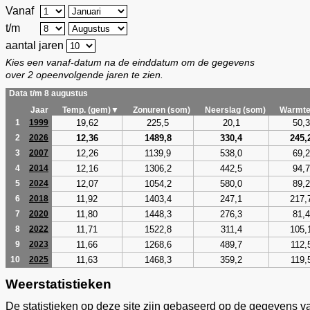
Vanaf
t/m
aantal jaren
Kies een vanaf-datum na de einddatum om de gegevens
over 2 opeenvolgende jaren te zien.
Data t/m 8 augustus
Jaar
Temp. (gem)▼
Zonuren (som)
Neerslag (som)
Warmte
19,62
225,5
20,1
50,3
1
1999
12,36
1489,8
330,4
245,
2
2026
12,26
1139,9
538,0
69,2
3
2007
12,16
1306,2
442,5
94,7
4
2014
12,07
1054,2
580,0
89,2
5
2024
11,92
1403,4
247,1
217,
6
2018
11,80
1448,3
276,3
81,4
7
2020
11,71
1522,8
311,4
105,
8
2022
11,66
1268,6
489,7
112,
9
2023
11,63
1468,3
359,2
119,
10
2025
Weerstatistieken
De statistieken op deze site zijn gebaseerd op de gegevens v