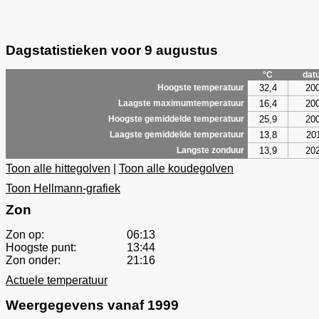
Dagstatistieken voor 9 augustus
°C
dat
32,4
20
Hoogste temperatuur
16,4
20
Laagste maximumtemperatuur
25,9
20
Hoogste gemiddelde temperatuur
13,8
20
Laagste gemiddelde temperatuur
13,9
20
Langste zonduur
Toon alle hittegolven
|
Toon alle koudegolven
Toon Hellmann-grafiek
Zon
Zon op:
06:13
Hoogste punt:
13:44
Zon onder:
21:16
Actuele temperatuur
Weergegevens vanaf 1999