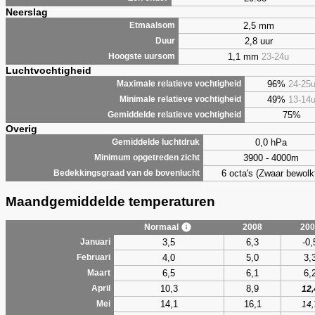
Neerslag
2,5 mm
Etmaalsom
2,8 uur
Duur
1,1 mm
23-24u
Hoogste uursom
Luchtvochtigheid
96%
24-25
Maximale relatieve vochtigheid
49%
13-14
Minimale relatieve vochtigheid
75%
Gemiddelde relatieve vochtigheid
Overig
0,0 hPa
Gemiddelde luchtdruk
3900 - 4000m
Minimum opgetreden zicht
6 octa's (Zwaar bewolk
Bedekkingsgraad van de bovenlucht
Maandgemiddelde temperaturen
Normaal
2008
200
3,5
6,3
-0,
Januari
4,0
5,0
3,
Februari
6,5
6,1
6,
Maart
10,3
8,9
April
12,
14,1
16,1
Mei
14,