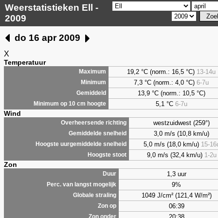
Weerstatistieken Ell -
2009
do 16 apr 2009
X
Temperatuur
19,2 °C (norm.: 16,5 °C)
13-14u
Maximum
7,3
°C (norm.: 4,0 °C)
6-7u
Minimum
13,9 °C (norm.: 10,5 °C)
Gemiddeld
5,1
°C
6-7u
Minimum op 10 cm hoogte
Wind
westzuidwest (259°)
Overheersende richting
3,0 m/s (10,8 km/u)
Gemiddelde snelheid
5,0 m/s (18,0 km/u)
15-16
Hoogste uurgemiddelde snelheid
9,0 m/s (32,4 km/u)
1-2u
Hoogste stoot
Zon
1,3 uur
Duur
9%
Perc. van langst mogelijk
1049 J/cm² (121,4 W/m²)
Globale straling
06:39
Zon op
20:38
Zon onder