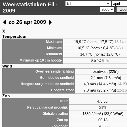
Weerstatistieken Ell -
2009
zo 26 apr 2009
X
Temperatuur
19,9 °C (norm.: 17,5 °C)
13-14u
Maximum
10,5 °C (norm.: 6,4 °C)
5-6u
Minimum
14,7 °C (norm.: 12,0 °C)
Gemiddeld
9,5
°C
6-7u
Minimum op 10 cm hoogte
Wind
zuidwest (225°)
Overheersende richting
2,1 m/s (7,6 km/u)
Gemiddelde snelheid
4,0 m/s (14,4 km/u)
14-15
Hoogste uurgemiddelde snelheid
7,0 m/s (25,2 km/u)
12-13
Hoogste stoot
Zon
4,5 uur
Duur
31%
Perc. van langst mogelijk
1589 J/cm² (183,9 W/m²)
Globale straling
06:18
Zon op
20:55
Zon onder