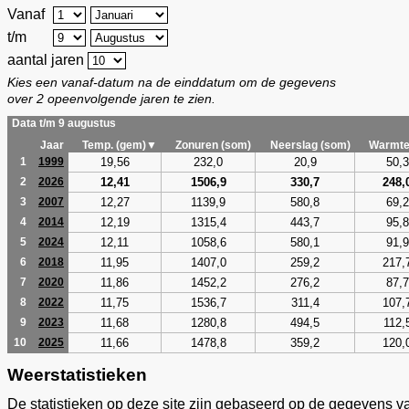
Vanaf
t/m
aantal jaren
Kies een vanaf-datum na de einddatum om de gegevens
over 2 opeenvolgende jaren te zien.
Data t/m 9 augustus
Jaar
Temp. (gem)▼
Zonuren (som)
Neerslag (som)
Warmte
19,56
232,0
20,9
50,3
1
1999
12,41
1506,9
330,7
248,
2
2026
12,27
1139,9
580,8
69,2
3
2007
12,19
1315,4
443,7
95,8
4
2014
12,11
1058,6
580,1
91,9
5
2024
11,95
1407,0
259,2
217,
6
2018
11,86
1452,2
276,2
87,7
7
2020
11,75
1536,7
311,4
107,
8
2022
11,68
1280,8
494,5
112,
9
2023
11,66
1478,8
359,2
120,
10
2025
Weerstatistieken
De statistieken op deze site zijn gebaseerd op de gegevens v