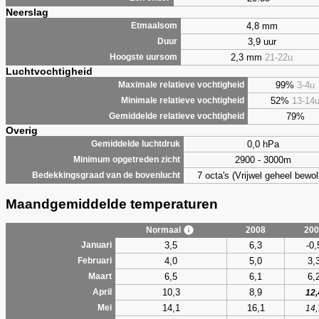
Neerslag
4,8 mm
Etmaalsom
3,9 uur
Duur
2,3 mm
21-22u
Hoogste uursom
Luchtvochtigheid
99%
3-4u
Maximale relatieve vochtigheid
52%
13-14
Minimale relatieve vochtigheid
79%
Gemiddelde relatieve vochtigheid
Overig
0,0 hPa
Gemiddelde luchtdruk
2900 - 3000m
Minimum opgetreden zicht
7 octa's (Vrijwel geheel bewol
Bedekkingsgraad van de bovenlucht
Maandgemiddelde temperaturen
Normaal
2008
200
3,5
6,3
-0,
Januari
4,0
5,0
3,
Februari
6,5
6,1
6,
Maart
10,3
8,9
April
12,
14,1
16,1
Mei
14,