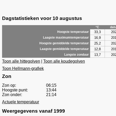
Dagstatistieken voor 10 augustus
°C
dat
33,3
20
Hoogste temperatuur
16,9
20
Laagste maximumtemperatuur
25,2
20
Hoogste gemiddelde temperatuur
12,8
20
Laagste gemiddelde temperatuur
13,7
20
Langste zonduur
Toon alle hittegolven
|
Toon alle koudegolven
Toon Hellmann-grafiek
Zon
Zon op:
06:15
Hoogste punt:
13:44
Zon onder:
21:14
Actuele temperatuur
Weergegevens vanaf 1999