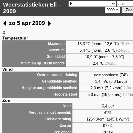
Weerstatistieken Ell -
2009
zo 5 apr 2009
X
Temperatuur
16,3 °C (norm.: 12,6 °C)
15-16u
Maximum
6,4
°C (norm.: 2,6 °C)
24-25u
Minimum
10,9 °C (norm.: 7,8 °C)
Gemiddeld
2,4
°C
24-25u
Minimum op 10 cm hoogte
Wind
oostnoordoost (74°)
Overheersende richting
1,4 m/s (5,0 km/u)
Gemiddelde snelheid
2,0 m/s (7,2 km/u)
2-3u
Hoogste uurgemiddelde snelheid
5,0 m/s (18,0 km/u)
14-15
Hoogste stoot
Zon
5,4 uur
Duur
41%
Perc. van langst mogelijk
1254 J/cm² (145,1 W/m²)
Globale straling
07:04
Zon op
20:19
Zon onder