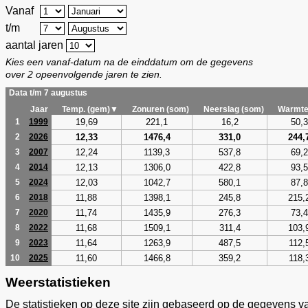
Vanaf
t/m
aantal jaren
Kies een vanaf-datum na de einddatum om de gegevens
over 2 opeenvolgende jaren te zien.
Data t/m 7 augustus
Jaar
Temp. (gem)▼
Zonuren (som)
Neerslag (som)
Warmte
19,69
221,1
16,2
50,3
1
1999
12,33
1476,4
331,0
244,
2
2026
12,24
1139,3
537,8
69,2
3
2007
12,13
1306,0
422,8
93,5
4
2014
12,03
1042,7
580,1
87,8
5
2024
11,88
1398,1
245,8
215,
6
2018
11,74
1435,9
276,3
73,4
7
2020
11,68
1509,1
311,4
103,
8
2022
11,64
1263,9
487,5
112,
9
2023
11,60
1466,8
359,2
118,
10
2025
Weerstatistieken
De statistieken op deze site zijn gebaseerd op de gegevens v