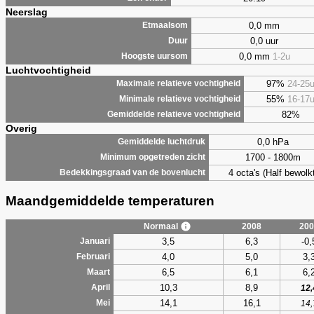
Neerslag
0,0 mm
Etmaalsom
0,0 uur
Duur
0,0 mm
1-2u
Hoogste uursom
Luchtvochtigheid
97%
24-25
Maximale relatieve vochtigheid
55%
16-17
Minimale relatieve vochtigheid
82%
Gemiddelde relatieve vochtigheid
Overig
0,0 hPa
Gemiddelde luchtdruk
1700 - 1800m
Minimum opgetreden zicht
4 octa's (Half bewolkt
Bedekkingsgraad van de bovenlucht
Maandgemiddelde temperaturen
Normaal
2008
200
3,5
6,3
-0,
Januari
4,0
5,0
3,
Februari
6,5
6,1
6,
Maart
10,3
8,9
April
12,
14,1
16,1
Mei
14,