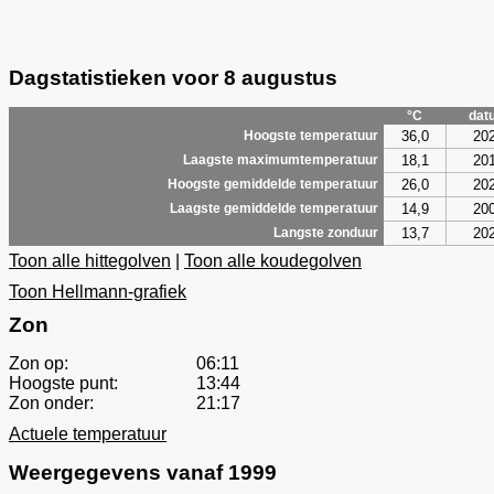
Dagstatistieken voor 8 augustus
°C
dat
36,0
20
Hoogste temperatuur
18,1
20
Laagste maximumtemperatuur
26,0
20
Hoogste gemiddelde temperatuur
14,9
20
Laagste gemiddelde temperatuur
13,7
20
Langste zonduur
Toon alle hittegolven
|
Toon alle koudegolven
Toon Hellmann-grafiek
Zon
Zon op:
06:11
Hoogste punt:
13:44
Zon onder:
21:17
Actuele temperatuur
Weergegevens vanaf 1999