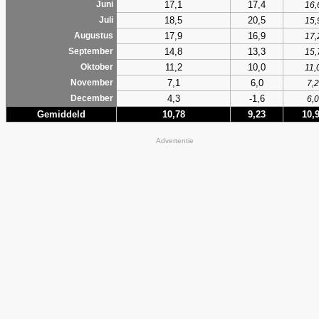
17,1
17,4
Juni
16,
18,5
20,5
Juli
15,
17,9
16,9
Augustus
17,
14,8
13,3
September
15,
11,2
10,0
Oktober
11,
7,1
6,0
November
7,2
4,3
-1,6
December
6,0
Gemiddeld
10,78
9,23
10,
Advertentie