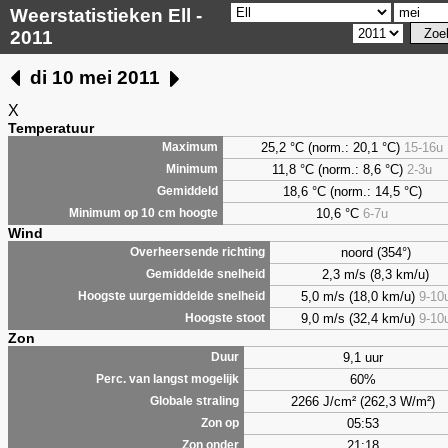
Weerstatistieken Ell -
2011
di 10 mei 2011
X
Temperatuur
25,2 °C (norm.: 20,1 °C)
15-16u
Maximum
11,8 °C (norm.: 8,6 °C)
2-3u
Minimum
18,6 °C (norm.: 14,5 °C)
Gemiddeld
10,6 °C
6-7u
Minimum op 10 cm hoogte
Wind
noord (354°)
Overheersende richting
2,3 m/s (8,3 km/u)
Gemiddelde snelheid
5,0 m/s (18,0 km/u)
9-10
Hoogste uurgemiddelde snelheid
9,0 m/s (32,4 km/u)
9-10
Hoogste stoot
Zon
9,1 uur
Duur
60%
Perc. van langst mogelijk
2266 J/cm² (262,3 W/m²)
Globale straling
05:53
Zon op
21:18
Zon onder