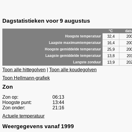
Dagstatistieken voor 9 augustus
°C
dat
32,4
20
Hoogste temperatuur
16,4
20
Laagste maximumtemperatuur
25,9
20
Hoogste gemiddelde temperatuur
13,8
20
Laagste gemiddelde temperatuur
13,9
20
Langste zonduur
Toon alle hittegolven
|
Toon alle koudegolven
Toon Hellmann-grafiek
Zon
Zon op:
06:13
Hoogste punt:
13:44
Zon onder:
21:16
Actuele temperatuur
Weergegevens vanaf 1999