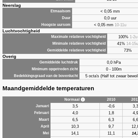
Neerslag
< 0,05 mm
Etmaalsom
0,0 uur
Duur
< 0,05 mm
10-11u
Hoogste uursom
Luchtvochtigheid
100%
1-2u
Maximale relatieve vochtigheid
41%
14-15
Minimale relatieve vochtigheid
73%
Gemiddelde relatieve vochtigheid
Overig
0,0 hPa
Gemiddelde luchtdruk
0 - 100m
Minimum opgetreden zicht
5 octa's (Half tot zwaar bewol
Bedekkingsgraad van de bovenlucht
Maandgemiddelde temperaturen
Normaal
2010
201
3,5
-0,6
3,
Januari
4,0
1,8
4,
Februari
6,5
6,3
6,
Maart
10,3
9,7
12,
April
14,1
11,1
Mei
14,