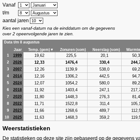
Vanaf
t/m
aantal jaren
Kies een vanaf-datum na de einddatum om de gegevens
over 2 opeenvolgende jaren te zien.
Data t/m 8 augustus
Jaar
Temp. (gem)▼
Zonuren (som)
Neerslag (som)
Warmte
19,62
225,5
20,1
50,3
1
1999
12,33
1476,4
330,4
244,
2
2026
12,26
1139,9
538,0
69,2
3
2007
12,16
1306,2
442,5
94,7
4
2014
12,07
1054,2
580,0
89,2
5
2024
11,92
1403,4
247,1
217,
6
2018
11,80
1448,3
276,3
81,4
7
2020
11,71
1522,8
311,4
105,
8
2022
11,66
1268,6
489,7
112,
9
2023
11,63
1468,3
359,2
119,
10
2025
Weerstatistieken
De statistieken op deze site zijn gebaseerd op de gegevens v