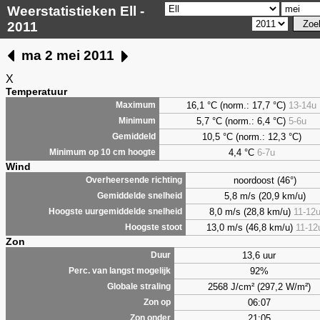
Weerstatistieken Ell -
2011
ma 2 mei 2011
X
Temperatuur
16,1 °C (norm.: 17,7 °C)
13-14u
Maximum
5,7
°C (norm.: 6,4 °C)
5-6u
Minimum
10,5 °C (norm.: 12,3 °C)
Gemiddeld
4,4
°C
6-7u
Minimum op 10 cm hoogte
Wind
noordoost (46°)
Overheersende richting
5,8 m/s (20,9 km/u)
Gemiddelde snelheid
8,0 m/s (28,8 km/u)
11-12
Hoogste uurgemiddelde snelheid
13,0 m/s (46,8 km/u)
11-12
Hoogste stoot
Zon
13,6 uur
Duur
92%
Perc. van langst mogelijk
2568 J/cm² (297,2 W/m²)
Globale straling
06:07
Zon op
21:05
Zon onder