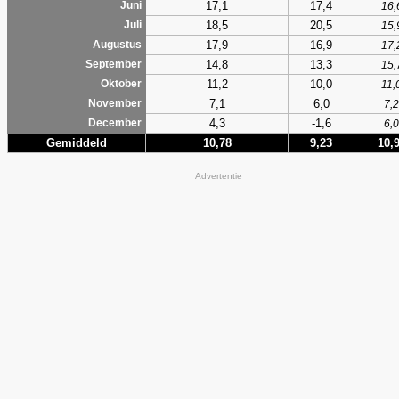
17,1
17,4
Juni
16,
18,5
20,5
Juli
15,
17,9
16,9
Augustus
17,
14,8
13,3
September
15,
11,2
10,0
Oktober
11,
7,1
6,0
November
7,2
4,3
-1,6
December
6,0
Gemiddeld
10,78
9,23
10,
Advertentie