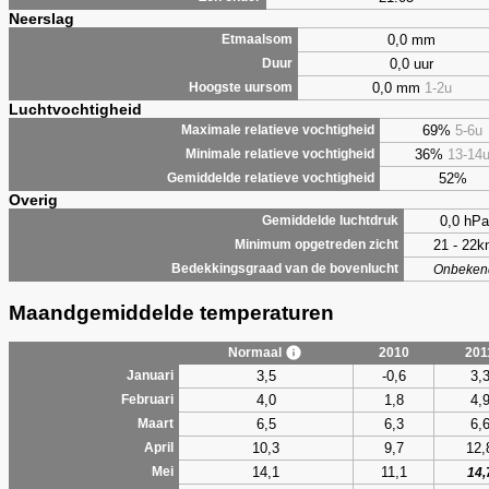
Neerslag
0,0 mm
Etmaalsom
0,0 uur
Duur
0,0 mm
1-2u
Hoogste uursom
Luchtvochtigheid
69%
5-6u
Maximale relatieve vochtigheid
36%
13-14
Minimale relatieve vochtigheid
52%
Gemiddelde relatieve vochtigheid
Overig
0,0 hPa
Gemiddelde luchtdruk
21 - 22
Minimum opgetreden zicht
Bedekkingsgraad van de bovenlucht
Onbeken
Maandgemiddelde temperaturen
Normaal
2010
201
3,5
-0,6
3,
Januari
4,0
1,8
4,
Februari
6,5
6,3
6,
Maart
10,3
9,7
12,
April
14,1
11,1
Mei
14,