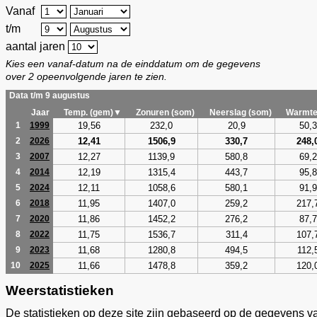
Vanaf
t/m
aantal jaren
Kies een vanaf-datum na de einddatum om de gegevens
over 2 opeenvolgende jaren te zien.
Data t/m 9 augustus
Jaar
Temp. (gem)▼
Zonuren (som)
Neerslag (som)
Warmte
19,56
232,0
20,9
50,3
1
1999
12,41
1506,9
330,7
248,
2
2026
12,27
1139,9
580,8
69,2
3
2007
12,19
1315,4
443,7
95,8
4
2014
12,11
1058,6
580,1
91,9
5
2024
11,95
1407,0
259,2
217,
6
2018
11,86
1452,2
276,2
87,7
7
2020
11,75
1536,7
311,4
107,
8
2022
11,68
1280,8
494,5
112,
9
2023
11,66
1478,8
359,2
120,
10
2025
Weerstatistieken
De statistieken op deze site zijn gebaseerd op de gegevens v