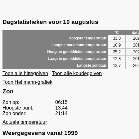
Dagstatistieken voor 10 augustus
°C
dat
33,3
20
Hoogste temperatuur
16,9
20
Laagste maximumtemperatuur
25,2
20
Hoogste gemiddelde temperatuur
12,8
20
Laagste gemiddelde temperatuur
13,7
20
Langste zonduur
Toon alle hittegolven
|
Toon alle koudegolven
Toon Hellmann-grafiek
Zon
Zon op:
06:15
Hoogste punt:
13:44
Zon onder:
21:14
Actuele temperatuur
Weergegevens vanaf 1999