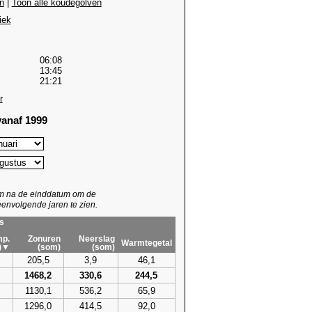
n
|
Toon alle koudegolven
iek
06:08
13:45
21:21
r
anaf 1999
um na de einddatum om de
envolgende jaren te zien.
s
p.
Zonuren
Neerslag
Warmtegetal
)▼
(som)
(som)
205,5
3,9
46,1
1468,2
330,6
244,5
1130,1
536,2
65,9
1296,0
414,5
92,0