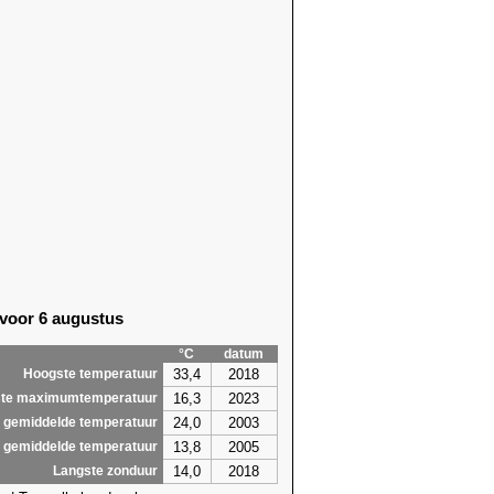
 voor 6 augustus
°C
datum
33,4
2018
Hoogste temperatuur
16,3
2023
te maximumtemperatuur
24,0
2003
 gemiddelde temperatuur
13,8
2005
 gemiddelde temperatuur
14,0
2018
Langste zonduur