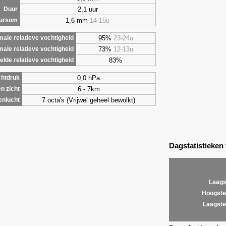
2,1 uur
Duur
1,6 mm
14-15u
uursom
95%
23-24u
ale relatieve vochtigheid
73%
12-13u
male relatieve vochtigheid
83%
lde relatieve vochtigheid
0,0 hPa
chtdruk
6 - 7km
n zicht
7 octa's (Vrijwel geheel bewolkt)
enlucht
Dagstatistieken
Laags
Hoogste
Laagste