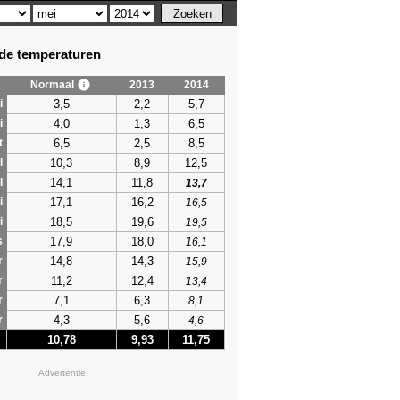
e temperaturen
Normaal
2013
2014
3,5
2,2
5,7
i
4,0
1,3
6,5
i
6,5
2,5
8,5
t
10,3
8,9
12,5
l
14,1
11,8
i
13,7
17,1
16,2
i
16,5
18,5
19,6
i
19,5
17,9
18,0
s
16,1
14,8
14,3
r
15,9
11,2
12,4
r
13,4
7,1
6,3
r
8,1
4,3
5,6
r
4,6
10,78
9,93
11,75
Advertentie