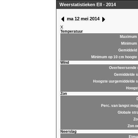
Weerstatistieken Ell - 2014
ma 12 mei 2014
X
Temperatuur
Maximum
Minimum
Gemiddeld
Minimum op 10 cm hoogte
Wind
Overheersende r
Gemiddelde s
Hoogste uurgemiddelde s
Hoogst
Zon
Perc. van langst moge
Globale str
Zo
Zon o
Neerslag
Etma