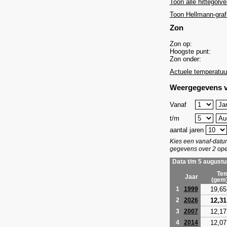
Toon alle hittegolve
Toon Hellmann-graf
Zon
Zon op:
Hoogste punt:
Zon onder:
Actuele temperatuu
Weergegevens v
Vanaf
t/m
aantal jaren
Kies een vanaf-dat
gegevens over 2 ope
Data t/m 5 augustu
Tem
Jaar
(gem
19,65
1
1999
12,31
2
2026
12,17
3
2007
12,07
4
2014