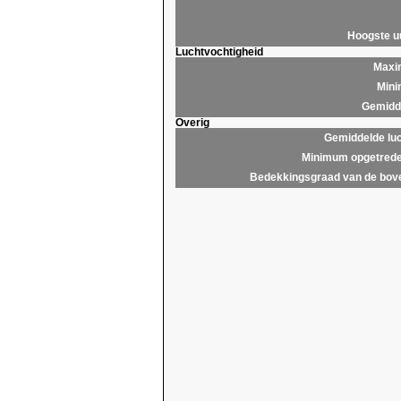
Hoogste 
Luchtvochtigheid
Maxim
Mini
Gemidde
Overig
Gemiddelde lu
Minimum opgetrede
Bedekkingsgraad van de bov