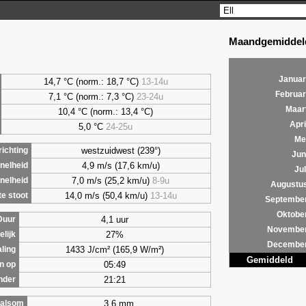
Maandgemiddeld
Januar
14,7 °C (norm.: 18,7 °C)
13-14u
Februar
7,1
°C (norm.: 7,3 °C)
23-24u
Maar
10,4 °C (norm.: 13,4 °C)
Apri
5,0
°C
24-25u
Me
westzuidwest (239°)
ichting
Jun
4,9 m/s (17,6 km/u)
nelheid
Jul
7,0 m/s (25,2 km/u)
8-9u
nelheid
Augustu
14,0 m/s (50,4 km/u)
13-14u
e stoot
Septembe
Oktobe
4,1 uur
Duur
Novembe
27%
lijk
Decembe
1433 J/cm² (165,9 W/m²)
aling
Gemiddeld
05:49
n op
21:21
nder
3,6 mm
alsom