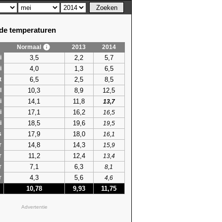
e temperaturen
Normaal
2013
2014
3,5
2,2
5,7
i
4,0
1,3
6,5
i
6,5
2,5
8,5
t
10,3
8,9
12,5
l
14,1
11,8
i
13,7
17,1
16,2
i
16,5
18,5
19,6
i
19,5
17,9
18,0
s
16,1
14,8
14,3
r
15,9
11,2
12,4
r
13,4
7,1
6,3
r
8,1
4,3
5,6
r
4,6
10,78
9,93
11,75
Advertentie