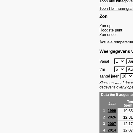
Toon alle hittegolve
Toon Hellmann-graf
Zon
Zon op:
Hoogste punt:
Zon onder:
Actuele temperatuu
Weergegevens v
Vanaf
t/m
aantal jaren
Kies een vanaf-dat
gegevens over 2 ope
Data t/m 5 augustu
Tem
Jaar
(gem
19,65
1
1999
12,31
2
2026
12,17
3
2007
12,07
4
2014