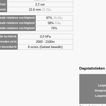
2,2 uur
Duur
22,6 mm
21-22u
rsom
97%
24-25u
ale relatieve vochtigheid
58%
8-9u
male relatieve vochtigheid
75%
lde relatieve vochtigheid
0,0 hPa
de luchtdruk
2000 - 2100m
treden zicht
8 octa's (Geheel bewolkt)
e bovenlucht
Dagstatistieken
Laags
Hoogste
Laagste