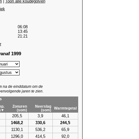
n
|
Toon alle koudegolven
iek
06:08
13:45
21:21
r
anaf 1999
um na de einddatum om de
envolgende jaren te zien.
s
p.
Zonuren
Neerslag
Warmtegetal
)▼
(som)
(som)
205,5
3,9
46,1
1468,2
330,6
244,5
1130,1
536,2
65,9
1296,0
414,5
92,0