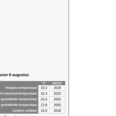
 voor 6 augustus
°C
datum
33,4
2018
Hoogste temperatuur
16,3
2023
te maximumtemperatuur
24,0
2003
 gemiddelde temperatuur
13,8
2005
 gemiddelde temperatuur
14,0
2018
Langste zonduur