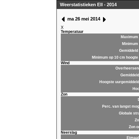
Weerstatistieken Ell - 2014
ma 26 mei 2014
X
Temperatuur
Maximum
Minimum
Gemiddeld
Minimum op 10 cm hoogte
Wind
Overheersend
Gemiddeld
Hoogste uurgemiddeld
Hoo
Zon
Perc. van langst mog
Globale str
Zo
Zon o
Neerslag
Etmaa