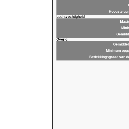
Hoogste uu
Luchtvochtigheid
Maxim
Mini
Gemidde
Overig
Gemiddel
Minimum opge
Bedekkingsgraad van d