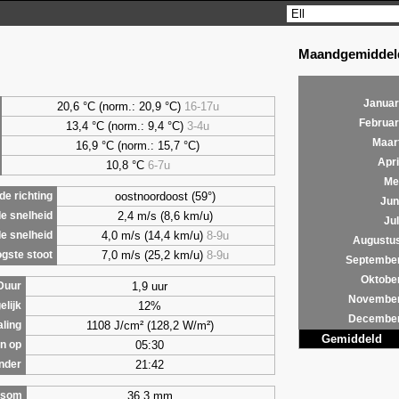
Maandgemiddeld
Januar
20,6 °C (norm.: 20,9 °C)
16-17u
Februar
13,4 °C (norm.: 9,4 °C)
3-4u
Maar
16,9 °C (norm.: 15,7 °C)
Apri
10,8 °C
6-7u
Me
oostnoordoost (59°)
e richting
Jun
2,4 m/s (8,6 km/u)
e snelheid
Jul
4,0 m/s (14,4 km/u)
8-9u
e snelheid
Augustu
7,0 m/s (25,2 km/u)
8-9u
gste stoot
Septembe
Oktobe
1,9 uur
Duur
Novembe
12%
elijk
Decembe
1108 J/cm² (128,2 W/m²)
aling
Gemiddeld
05:30
n op
21:42
nder
36,3 mm
lsom