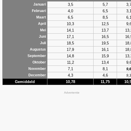
3,5
5,7
3,
Januari
4,0
6,5
3,
Februari
6,5
8,5
6,
Maart
10,3
12,5
9,
April
14,1
13,7
13,
Mei
17,1
16,5
16,
Juni
18,5
19,5
18,
Juli
17,9
16,1
18,
Augustus
14,8
15,9
13,
September
11,2
13,4
9,
Oktober
7,1
8,1
November
9,
4,3
4,6
December
9,
Gemiddeld
10,78
11,75
10,
Advertentie