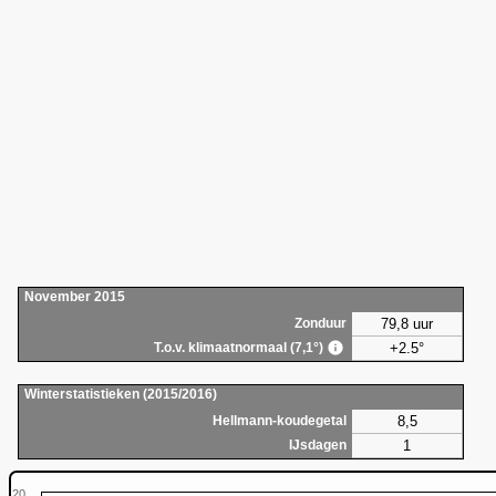
November 2015
79,8 uur
Zonduur
+2.5°
T.o.v. klimaatnormaal (7,1°)
Winterstatistieken (2015/2016)
8,5
Hellmann-koudegetal
1
IJsdagen
20