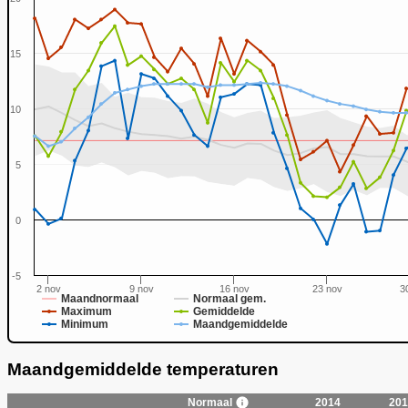
15
10
0
5
0
-5
2 nov
9 nov
16 nov
23 nov
3
Maandnormaal
Normaal gem.
Maximum
Gemiddelde
Minimum
Maandgemiddelde
Maandgemiddelde temperaturen
Normaal
2014
201