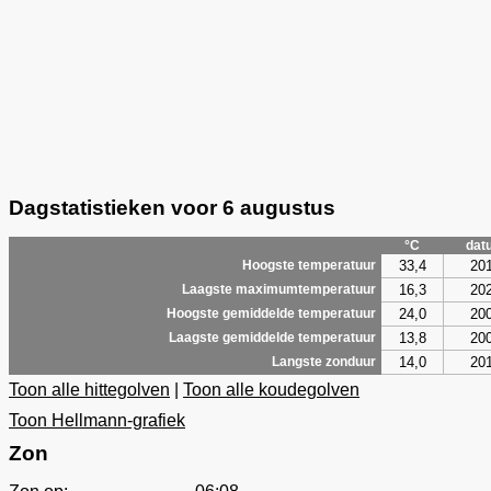
Dagstatistieken voor 6 augustus
°C
dat
33,4
20
Hoogste temperatuur
16,3
20
Laagste maximumtemperatuur
24,0
20
Hoogste gemiddelde temperatuur
13,8
20
Laagste gemiddelde temperatuur
14,0
20
Langste zonduur
Toon alle hittegolven
|
Toon alle koudegolven
Toon Hellmann-grafiek
Zon