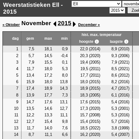
Weerstatistieken Ell -
2015
November
2015
« Oktober
December »
hist. max. temperatuur
dag
gem
max
min
hoogste
laagste
1
7,5
18,1
0,9
22,0 (2014)
8,9 (2010)
2
5,7
14,5
-0,4
20,3 (2020)
9,3 (2006)
3
7,9
15,5
0,1
19,4 (2005)
7,9 (2021)
4
11,7
18,0
5,3
19,5 (2011)
8,5 (2021)
5
13,4
17,2
8,0
17,7 (2011)
8,6 (2012)
6
15,9
18,0
13,8
18,0 (2015)
8,2 (2016)
7
17,4
18,9
14,3
18,9 (2015)
4,7 (2017)
8
13,9
17,7
7,3
18,3 (2005)
6,1 (2016)
9
14,7
17,6
13,1
17,6 (2015)
5,4 (2016)
10
13,5
14,6
12,7
17,3 (2020)
5,3 (2001)
11
12,2
13,3
11,1
15,7 (2008)
5,3 (2016)
12
12,7
15,4
9,8
15,4 (2015)
5,7 (2016)
13
11,7
14,0
7,6
18,5 (2022)
3,8 (1999)
14
8,7
11,1
6,6
16,2 (2020)
5,4 (2007)