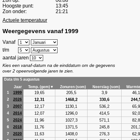
Zon op:
06:08
Hoogste punt:
13:45
Zon onder:
21:21
Actuele temperatuur
Weergegevens vanaf 1999
Vanaf
t/m
aantal jaren
Kies een vanaf-datum na de einddatum om de gegevens
over 2 opeenvolgende jaren te zien.
Data t/m 5 augustus
Jaar
Temp. (gem)▼
Zonuren (som)
Neerslag (som)
Warmte
19,65
205,5
3,9
46,1
1
1999
12,31
1468,2
330,6
244,
2
2026
12,17
1130,1
536,2
65,9
3
2007
12,07
1296,0
414,5
92,0
4
2014
11,96
1027,3
571,1
82,8
5
2024
11,76
1371,5
245,8
201,
6
2018
11,63
1408,0
276,3
62,9
7
2020