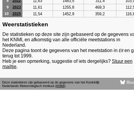
11,63
1483,5
311,4
103,
8
2022
11,61
1255,8
469,3
112,
9
2023
11,54
1452,9
359,2
116,
10
2025
Weerstatistieken
De statistieken op deze site zijn gebaseerd op de gegevens v
het KNMI, en afkomstig van alle officiële meetstations in
Nederland.
Deze pagina toont de gegevens van het meetstation in
en g
Ell
terug tot 1999.
Heb je een opmerking, suggestie of iets dergelijks?
Stuur een
mailtje
.
Blu
Deze statistieken zijn gebaseerd op de gegevens van het Koninklijk
Nederlands Meteorologisch Instituut (
KNMI
).