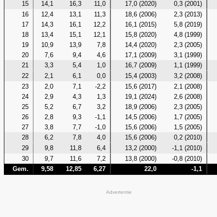
15
14,1
16,3
11,0
17,0 (2020)
0,3 (2001)
16
12,4
13,1
11,3
18,6 (2006)
2,3 (2013)
17
14,3
16,1
12,2
16,1 (2015)
5,8 (2019)
18
13,4
15,1
12,1
15,8 (2020)
4,8 (1999)
19
10,9
13,9
7,8
14,4 (2020)
2,3 (2005)
20
7,6
9,4
4,6
17,1 (2009)
3,1 (1999)
21
3,3
5,4
1,0
16,7 (2009)
1,1 (1999)
22
2,1
6,1
0,0
15,4 (2003)
3,2 (2008)
23
2,0
7,1
-2,2
15,6 (2017)
2,1 (2008)
24
2,9
4,3
1,3
19,1 (2024)
2,6 (2008)
25
5,2
6,7
3,2
18,9 (2006)
2,3 (2005)
26
2,8
9,3
-1,1
14,5 (2006)
1,7 (2005)
27
3,8
7,7
-1,0
15,6 (2006)
1,5 (2005)
28
6,2
7,8
4,0
15,6 (2006)
0,2 (2010)
29
9,8
11,8
6,4
13,2 (2000)
-1,1 (2010)
30
9,7
11,6
7,2
13,8 (2000)
-0,8 (2010)
Gem.
9,58
12,85
6,27
22,0
-1,1
Advertentie