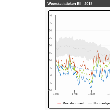
Weerstatistieken Ell - 2018
40
35
30
25
20
15
0
10
5
0
-5
-10
1 jan
1 feb
1 mar
1 
Maandnormaal
Normaal ge