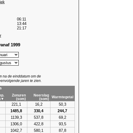
iek
06:11
13:44
21:17
r
anaf 1999
um na de einddatum om de
envolgende jaren te zien.
s
p.
Zonuren
Neerslag
Warmtegetal
)▼
(som)
(som)
221,1
16,2
50,3
1485,8
330,4
244,7
1139,3
537,8
69,2
1306,0
422,8
93,5
1042,7
580,1
87,8