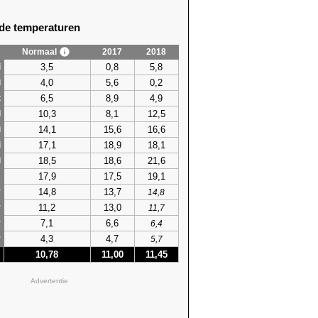
e temperaturen
Normaal
2017
2018
3,5
0,8
5,8
i
4,0
5,6
0,2
i
6,5
8,9
4,9
t
10,3
8,1
12,5
l
14,1
15,6
16,6
i
17,1
18,9
18,1
i
18,5
18,6
21,6
i
17,9
17,5
19,1
s
14,8
13,7
r
14,8
11,2
13,0
r
11,7
7,1
6,6
r
6,4
4,3
4,7
r
5,7
10,78
11,00
11,45
Advertentie