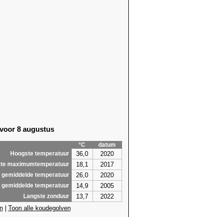
 voor 8 augustus
°C
datum
36,0
2020
Hoogste temperatuur
18,1
2017
te maximumtemperatuur
26,0
2020
 gemiddelde temperatuur
14,9
2005
 gemiddelde temperatuur
13,7
2022
Langste zonduur
n
|
Toon alle koudegolven