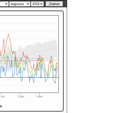
 oct
1 nov
1 dec
de