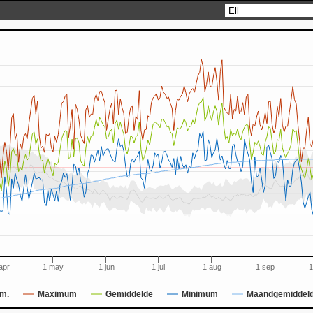
apr
1 may
1 jun
1 jul
1 aug
1 sep
1
m.
Maximum
Gemiddelde
Minimum
Maandgemiddel