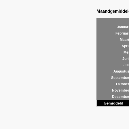
Maandgemiddeld
Januar
Februar
Maar
Apri
Me
Jun
Jul
Augustu
Septembe
Oktobe
Novembe
Decembe
Gemiddeld