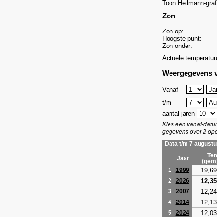
Toon Hellmann-graf
Zon
Zon op:
Hoogste punt:
Zon onder:
Actuele temperatuu
Weergegevens v
Vanaf
t/m
aantal jaren
Kies een vanaf-dat
gegevens over 2 ope
Data t/m 7 augustu
Tem
Jaar
(gem
19,69
1
1999
12,35
2
2026
12,24
3
2007
12,13
4
2014
12,03
5
2024