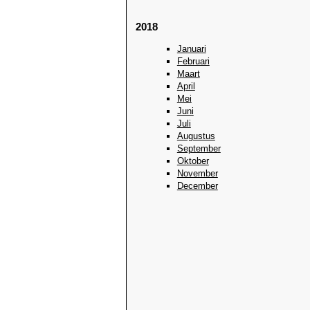
2018
Januari
Februari
Maart
April
Mei
Juni
Juli
Augustus
September
Oktober
November
December