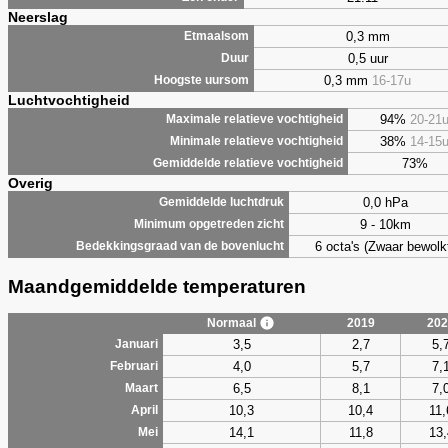
Neerslag
0,3 mm
Etmaalsom
0,5 uur
Duur
0,3 mm
16-17u
Hoogste uursom
Luchtvochtigheid
94%
20-21
Maximale relatieve vochtigheid
38%
14-15
Minimale relatieve vochtigheid
73%
Gemiddelde relatieve vochtigheid
Overig
0,0 hPa
Gemiddelde luchtdruk
9 - 10km
Minimum opgetreden zicht
6 octa's (Zwaar bewolk
Bedekkingsgraad van de bovenlucht
Maandgemiddelde temperaturen
Normaal
2019
202
3,5
2,7
5,
Januari
4,0
5,7
7,
Februari
6,5
8,1
7,
Maart
10,3
10,4
11,
April
14,1
11,8
13,
Mei