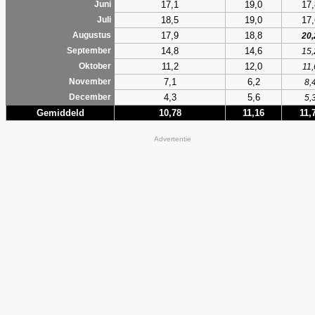
17,1
19,0
17,
Juni
18,5
19,0
17,
Juli
17,9
18,8
Augustus
20,
14,8
14,6
September
15,
11,2
12,0
Oktober
11,
7,1
6,2
November
8,
4,3
5,6
December
5,
Gemiddeld
10,78
11,16
11,
Advertentie