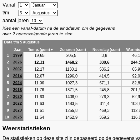
Vanaf
t/m
aantal jaren
Kies een vanaf-datum na de einddatum om de gegevens
over 2 opeenvolgende jaren te zien.
Data t/m 5 augustus
Jaar
Temp. (gem)▼
Zonuren (som)
Neerslag (som)
Warmte
19,65
205,5
3,9
46,1
1
1999
12,31
1468,2
330,6
244,
2
2026
12,17
1130,1
536,2
65,9
3
2007
12,07
1296,0
414,5
92,0
4
2014
11,96
1027,3
571,1
82,8
5
2024
11,76
1371,5
245,8
201,
6
2018
11,63
1408,0
276,3
62,9
7
2020
11,63
1483,5
311,4
103,
8
2022
11,61
1255,8
469,3
112,
9
2023
11,54
1452,9
359,2
116,
10
2025
Weerstatistieken
De statistieken op deze site zijn gebaseerd op de gegevens v