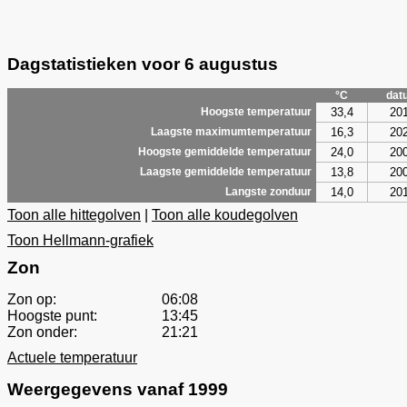
Dagstatistieken voor 6 augustus
°C
dat
33,4
20
Hoogste temperatuur
16,3
20
Laagste maximumtemperatuur
24,0
20
Hoogste gemiddelde temperatuur
13,8
20
Laagste gemiddelde temperatuur
14,0
20
Langste zonduur
Toon alle hittegolven
|
Toon alle koudegolven
Toon Hellmann-grafiek
Zon
Zon op:
06:08
Hoogste punt:
13:45
Zon onder:
21:21
Actuele temperatuur
Weergegevens vanaf 1999