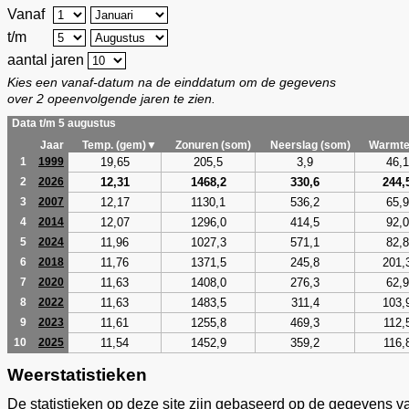
Vanaf
t/m
aantal jaren
Kies een vanaf-datum na de einddatum om de gegevens
over 2 opeenvolgende jaren te zien.
Data t/m 5 augustus
Jaar
Temp. (gem)▼
Zonuren (som)
Neerslag (som)
Warmte
19,65
205,5
3,9
46,1
1
1999
12,31
1468,2
330,6
244,
2
2026
12,17
1130,1
536,2
65,9
3
2007
12,07
1296,0
414,5
92,0
4
2014
11,96
1027,3
571,1
82,8
5
2024
11,76
1371,5
245,8
201,
6
2018
11,63
1408,0
276,3
62,9
7
2020
11,63
1483,5
311,4
103,
8
2022
11,61
1255,8
469,3
112,
9
2023
11,54
1452,9
359,2
116,
10
2025
Weerstatistieken
De statistieken op deze site zijn gebaseerd op de gegevens v