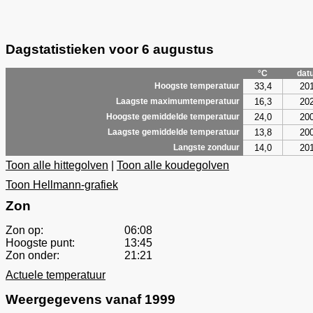
Dagstatistieken voor 6 augustus
°C
dat
33,4
20
Hoogste temperatuur
16,3
20
Laagste maximumtemperatuur
24,0
20
Hoogste gemiddelde temperatuur
13,8
20
Laagste gemiddelde temperatuur
14,0
20
Langste zonduur
Toon alle hittegolven
|
Toon alle koudegolven
Toon Hellmann-grafiek
Zon
Zon op:
06:08
Hoogste punt:
13:45
Zon onder:
21:21
Actuele temperatuur
Weergegevens vanaf 1999