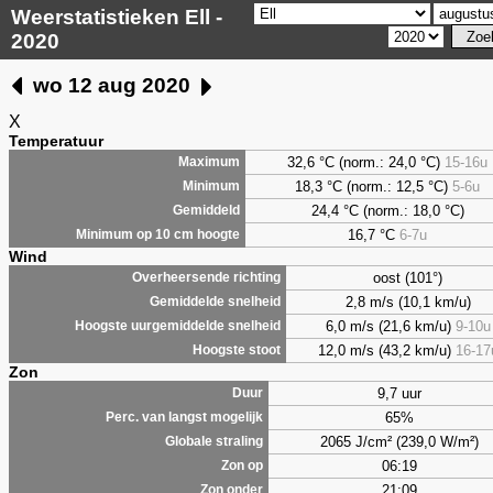
Weerstatistieken Ell -
2020
wo 12 aug 2020
X
Temperatuur
32,6 °C (norm.: 24,0 °C)
15-16u
Maximum
18,3 °C (norm.: 12,5 °C)
5-6u
Minimum
24,4 °C (norm.: 18,0 °C)
Gemiddeld
16,7 °C
6-7u
Minimum op 10 cm hoogte
Wind
oost (101°)
Overheersende richting
2,8 m/s (10,1 km/u)
Gemiddelde snelheid
6,0 m/s (21,6 km/u)
9-10u
Hoogste uurgemiddelde snelheid
12,0 m/s (43,2 km/u)
16-17
Hoogste stoot
Zon
9,7 uur
Duur
65%
Perc. van langst mogelijk
2065 J/cm² (239,0 W/m²)
Globale straling
06:19
Zon op
21:09
Zon onder