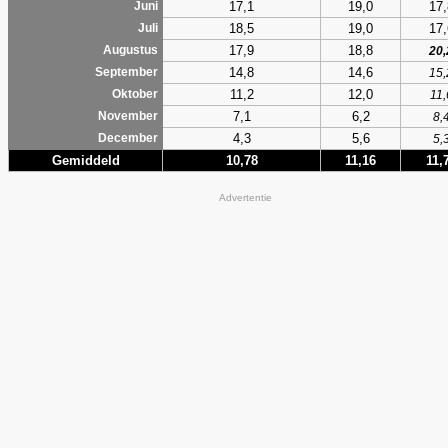
17,1
19,0
17,
Juni
18,5
19,0
17,
Juli
17,9
18,8
Augustus
20,
14,8
14,6
September
15,
11,2
12,0
Oktober
11,
7,1
6,2
November
8,
4,3
5,6
December
5,
Gemiddeld
10,78
11,16
11,
Advertentie