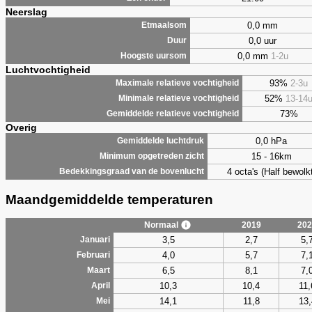
Neerslag
0,0 mm
Etmaalsom
0,0 uur
Duur
0,0 mm
1-2u
Hoogste uursom
Luchtvochtigheid
93%
2-3u
Maximale relatieve vochtigheid
52%
13-14
Minimale relatieve vochtigheid
73%
Gemiddelde relatieve vochtigheid
Overig
0,0 hPa
Gemiddelde luchtdruk
15 - 16km
Minimum opgetreden zicht
4 octa's (Half bewolkt
Bedekkingsgraad van de bovenlucht
Maandgemiddelde temperaturen
Normaal
2019
202
3,5
2,7
5,
Januari
4,0
5,7
7,
Februari
6,5
8,1
7,
Maart
10,3
10,4
11,
April
14,1
11,8
13,
Mei