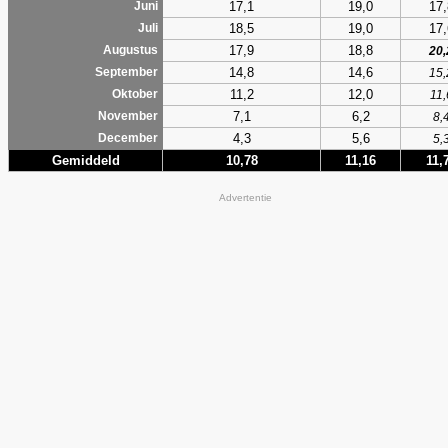
17,1
19,0
17,
Juni
18,5
19,0
17,
Juli
17,9
18,8
Augustus
20,
14,8
14,6
September
15,
11,2
12,0
Oktober
11,
7,1
6,2
November
8,
4,3
5,6
December
5,
Gemiddeld
10,78
11,16
11,
Advertentie