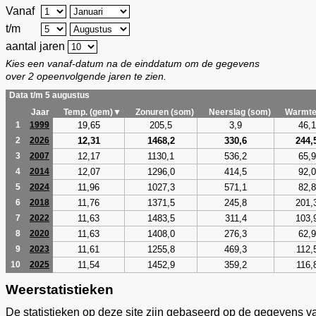
Vanaf
t/m
aantal jaren
Kies een vanaf-datum na de einddatum om de gegevens
over 2 opeenvolgende jaren te zien.
Data t/m 5 augustus
Jaar
Temp. (gem)▼
Zonuren (som)
Neerslag (som)
Warmte
19,65
205,5
3,9
46,1
1
1999
12,31
1468,2
330,6
244,
2
2026
12,17
1130,1
536,2
65,9
3
2007
12,07
1296,0
414,5
92,0
4
2014
11,96
1027,3
571,1
82,8
5
2024
11,76
1371,5
245,8
201,
6
2018
11,63
1483,5
311,4
103,
7
2022
11,63
1408,0
276,3
62,9
8
2020
11,61
1255,8
469,3
112,
9
2023
11,54
1452,9
359,2
116,
10
2025
Weerstatistieken
De statistieken op deze site zijn gebaseerd op de gegevens v