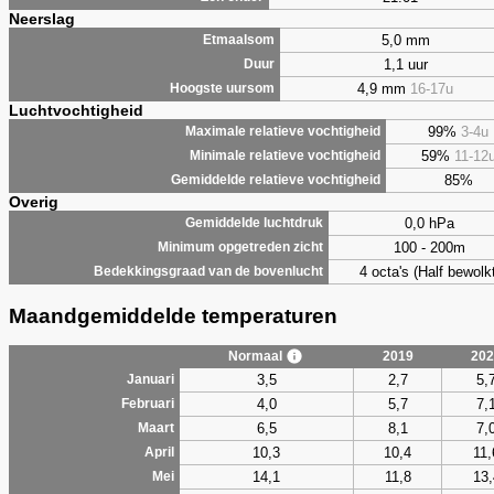
Neerslag
5,0 mm
Etmaalsom
1,1 uur
Duur
4,9 mm
16-17u
Hoogste uursom
Luchtvochtigheid
99%
3-4u
Maximale relatieve vochtigheid
59%
11-12
Minimale relatieve vochtigheid
85%
Gemiddelde relatieve vochtigheid
Overig
0,0 hPa
Gemiddelde luchtdruk
100 - 200m
Minimum opgetreden zicht
4 octa's (Half bewolkt
Bedekkingsgraad van de bovenlucht
Maandgemiddelde temperaturen
Normaal
2019
202
3,5
2,7
5,
Januari
4,0
5,7
7,
Februari
6,5
8,1
7,
Maart
10,3
10,4
11,
April
14,1
11,8
13,
Mei