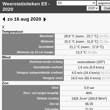
Weerstatistieken Ell -
2020
zo 16 aug 2020
X
Temperatuur
29,8 °C (norm.: 23,7 °C)
14-15u
Maximum
15,5 °C (norm.: 11,8 °C)
23-24u
Minimum
21,1 °C (norm.: 17,8 °C)
Gemiddeld
13,3 °C
24-25u
Minimum op 10 cm hoogte
Wind
oostzuidoost (103°)
Overheersende richting
1,6 m/s (5,8 km/u)
Gemiddelde snelheid
4,0 m/s (14,4 km/u)
16-17
Hoogste uurgemiddelde snelheid
14,0 m/s (50,4 km/u)
16-17
Hoogste stoot
Zon
5,9 uur
Duur
40%
Perc. van langst mogelijk
1424 J/cm² (164,8 W/m²)
Globale straling
06:25
Zon op
21:01
Zon onder