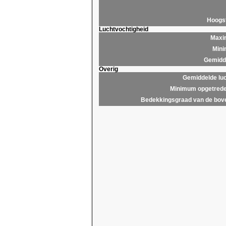
Hoogs
Luchtvochtigheid
Maxim
Mini
Gemidde
Overig
Gemiddelde lu
Minimum opgetrede
Bedekkingsgraad van de bov