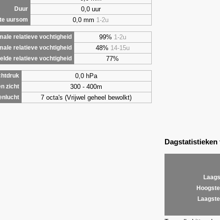
0,0 uur
Duur
0,0 mm
1-2u
te uursom
99%
1-2u
ale relatieve vochtigheid
48%
14-15u
male relatieve vochtigheid
77%
lde relatieve vochtigheid
0,0 hPa
chtdruk
300 - 400m
n zicht
7 octa's (Vrijwel geheel bewolkt)
enlucht
Dagstatistieken
Laags
Hoogste
Laagste