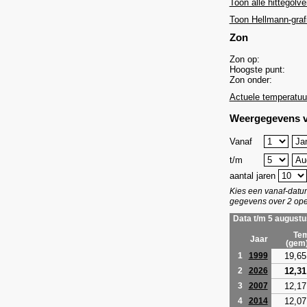
Toon alle hittegolve
Toon Hellmann-graf
Zon
Zon op:
Hoogste punt:
Zon onder:
Actuele temperatuu
Weergegevens v
Vanaf
t/m
aantal jaren
Kies een vanaf-dat
gegevens over 2 ope
Data t/m 5 augustu
Tem
Jaar
(gem
19,65
1
1999
12,31
2
2026
12,17
3
2007
12,07
4
2014