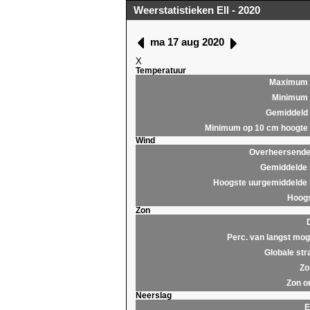
Weerstatistieken Ell - 2020
ma 17 aug 2020
X
Temperatuur
Maximum
Minimum
Gemiddeld
Minimum op 10 cm hoogte
Wind
Overheersende 
Gemiddelde 
Hoogste uurgemiddelde 
Hoogs
Zon
Perc. van langst moge
Globale str
Zo
Zon o
Neerslag
E