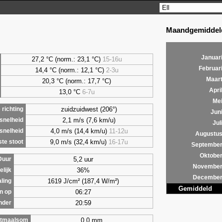
Maandgemiddeld
Januar
27,2 °C (norm.: 23,1 °C)
15-16u
Februar
14,4 °C (norm.: 12,1 °C)
2-3u
Maar
20,3 °C (norm.: 17,7 °C)
Apri
13,0 °C
6-7u
Me
zuidzuidwest (206°)
richting
Jun
2,1 m/s (7,6 km/u)
snelheid
Jul
4,0 m/s (14,4 km/u)
11-12u
snelheid
Augustu
9,0 m/s (32,4 km/u)
16-17u
te stoot
Septembe
Oktobe
5,2 uur
Duur
Novembe
36%
lijk
Decembe
1619 J/cm² (187,4 W/m²)
aling
Gemiddeld
06:27
n op
20:59
nder
0,0 mm
tmaalsom