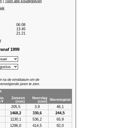
n
|
Toon alle koudegolven
iek
06:08
13:45
21:21
r
anaf 1999
um na de einddatum om de
envolgende jaren te zien.
s
p.
Zonuren
Neerslag
Warmtegetal
)▼
(som)
(som)
205,5
3,9
46,1
1468,2
330,6
244,5
1130,1
536,2
65,9
1296,0
414,5
92,0