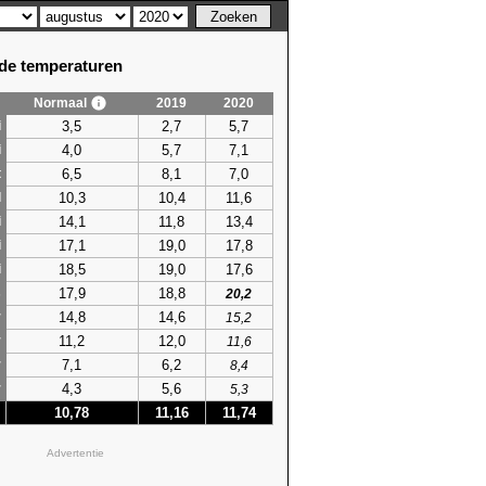
e temperaturen
Normaal
2019
2020
3,5
2,7
5,7
i
4,0
5,7
7,1
i
6,5
8,1
7,0
t
10,3
10,4
11,6
l
14,1
11,8
13,4
i
17,1
19,0
17,8
i
18,5
19,0
17,6
i
17,9
18,8
s
20,2
14,8
14,6
r
15,2
11,2
12,0
r
11,6
7,1
6,2
r
8,4
4,3
5,6
r
5,3
10,78
11,16
11,74
Advertentie