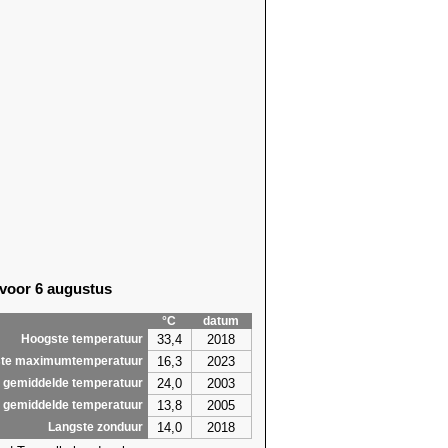
 voor 6 augustus
°C
datum
33,4
2018
Hoogste temperatuur
16,3
2023
te maximumtemperatuur
24,0
2003
 gemiddelde temperatuur
13,8
2005
 gemiddelde temperatuur
14,0
2018
Langste zonduur