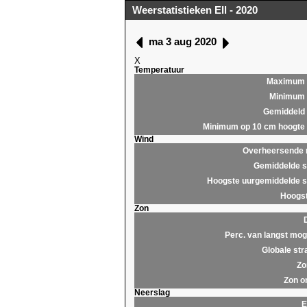
Weerstatistieken Ell - 2020
ma 3 aug 2020
X
Temperatuur
Maximum
Minimum
Gemiddeld
Minimum op 10 cm hoogte
Wind
Overheersende r
Gemiddelde s
Hoogste uurgemiddelde s
Hoogst
Zon
Perc. van langst moge
Globale str
Zo
Zon o
Neerslag
E