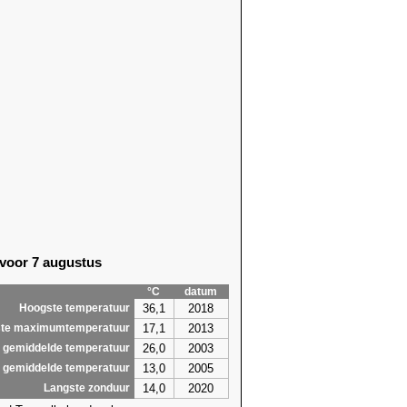
 voor 7 augustus
°C
datum
36,1
2018
Hoogste temperatuur
17,1
2013
te maximumtemperatuur
26,0
2003
 gemiddelde temperatuur
13,0
2005
 gemiddelde temperatuur
14,0
2020
Langste zonduur