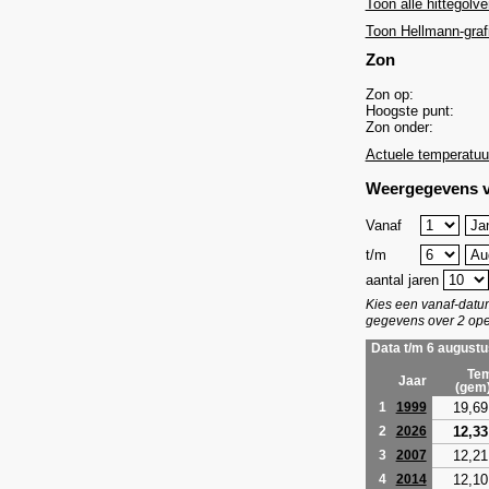
Toon alle hittegolve
Toon Hellmann-graf
Zon
Zon op:
Hoogste punt:
Zon onder:
Actuele temperatuu
Weergegevens v
Vanaf
t/m
aantal jaren
Kies een vanaf-dat
gegevens over 2 ope
Data t/m 6 augustu
Tem
Jaar
(gem
19,69
1
1999
12,33
2
2026
12,21
3
2007
12,10
4
2014