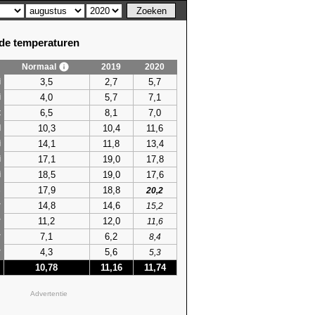
e temperaturen
Normaal
2019
2020
3,5
2,7
5,7
i
4,0
5,7
7,1
i
6,5
8,1
7,0
t
10,3
10,4
11,6
l
14,1
11,8
13,4
i
17,1
19,0
17,8
i
18,5
19,0
17,6
i
17,9
18,8
s
20,2
14,8
14,6
r
15,2
11,2
12,0
r
11,6
7,1
6,2
r
8,4
4,3
5,6
r
5,3
10,78
11,16
11,74
Advertentie