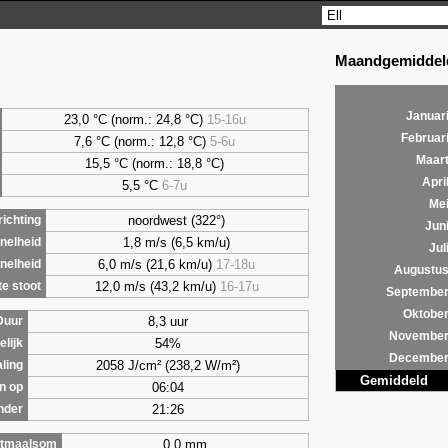
Maandgemiddeld
Januar
23,0 °C (norm.: 24,8 °C)
15-16u
Februar
7,6
°C (norm.: 12,8 °C)
5-6u
Maar
15,5 °C (norm.: 18,8 °C)
Apri
5,5
°C
6-7u
Me
noordwest (322°)
ichting
Jun
1,8 m/s (6,5 km/u)
nelheid
Jul
6,0 m/s (21,6 km/u)
17-18u
nelheid
Augustu
12,0 m/s (43,2 km/u)
16-17u
e stoot
Septembe
Oktobe
8,3 uur
Duur
Novembe
54%
lijk
Decembe
2058 J/cm² (238,2 W/m²)
aling
Gemiddeld
06:04
n op
21:26
nder
0,0 mm
tmaalsom