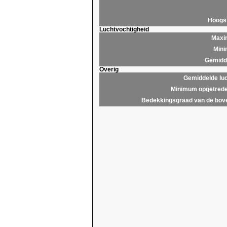
Hoogs
Luchtvochtigheid
Maxim
Mini
Gemidde
Overig
Gemiddelde lu
Minimum opgetrede
Bedekkingsgraad van de bov