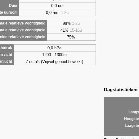
0,0 uur
Duur
0,0 mm
1-2u
te uursom
98%
1-2u
ale relatieve vochtigheid
41%
15-16u
male relatieve vochtigheid
75%
lde relatieve vochtigheid
0,0 hPa
chtdruk
1200 - 1300m
n zicht
7 octa's (Vrijwel geheel bewolkt)
enlucht
Dagstatistieken
Laags
Hoogste
Laagste