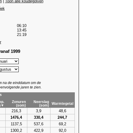
n
|
Toon alle koudegolven
iek
06:10
13:45
21:19
r
anaf 1999
um na de einddatum om de
envolgende jaren te zien.
s
p.
Zonuren
Neerslag
Warmtegetal
)▼
(som)
(som)
216,3
3,9
48,6
1476,4
330,4
244,7
1137,5
537,6
69,2
1300,2
422,9
92,0