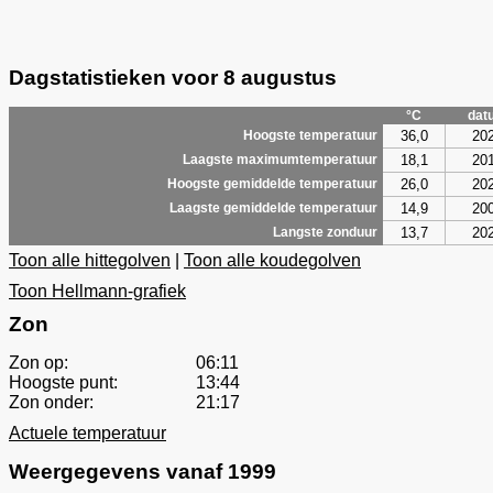
Dagstatistieken voor 8 augustus
°C
dat
36,0
20
Hoogste temperatuur
18,1
20
Laagste maximumtemperatuur
26,0
20
Hoogste gemiddelde temperatuur
14,9
20
Laagste gemiddelde temperatuur
13,7
20
Langste zonduur
Toon alle hittegolven
|
Toon alle koudegolven
Toon Hellmann-grafiek
Zon
Zon op:
06:11
Hoogste punt:
13:44
Zon onder:
21:17
Actuele temperatuur
Weergegevens vanaf 1999