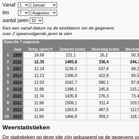
Vanaf
t/m
aantal jaren
Kies een vanaf-datum na de einddatum om de gegevens
over 2 opeenvolgende jaren te zien.
Data t/m 7 augustus
Jaar
Temp. (gem)▼
Zonuren (som)
Neerslag (som)
Warmte
19,69
221,1
16,2
50,3
1
1999
12,35
1485,8
330,4
244,
2
2026
12,24
1139,3
537,8
69,2
3
2007
12,13
1306,0
422,8
93,5
4
2014
12,03
1042,7
580,1
87,8
5
2024
11,88
1398,1
245,8
215,
6
2018
11,74
1435,9
276,3
73,4
7
2020
11,68
1509,1
311,4
103,
8
2022
11,64
1263,9
487,5
112,
9
2023
11,60
1466,8
359,2
118,
10
2025
Weerstatistieken
De statistieken op deze site zijn gebaseerd op de gegevens v