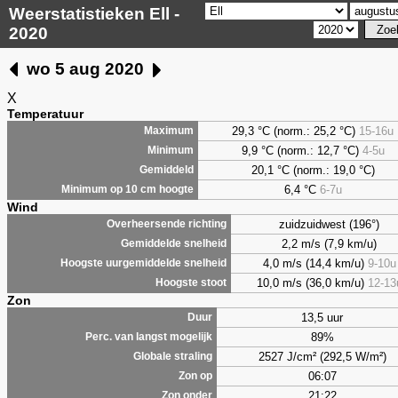
Weerstatistieken Ell -
2020
wo 5 aug 2020
X
Temperatuur
29,3 °C (norm.: 25,2 °C)
15-16u
Maximum
9,9
°C (norm.: 12,7 °C)
4-5u
Minimum
20,1 °C (norm.: 19,0 °C)
Gemiddeld
6,4
°C
6-7u
Minimum op 10 cm hoogte
Wind
zuidzuidwest (196°)
Overheersende richting
2,2 m/s (7,9 km/u)
Gemiddelde snelheid
4,0 m/s (14,4 km/u)
9-10u
Hoogste uurgemiddelde snelheid
10,0 m/s (36,0 km/u)
12-13
Hoogste stoot
Zon
13,5 uur
Duur
89%
Perc. van langst mogelijk
2527 J/cm² (292,5 W/m²)
Globale straling
06:07
Zon op
21:22
Zon onder