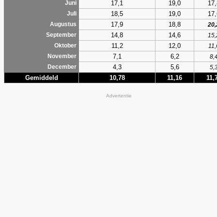
17,1
19,0
17,
Juni
18,5
19,0
17,
Juli
17,9
18,8
Augustus
20,
14,8
14,6
September
15,
11,2
12,0
Oktober
11,
7,1
6,2
November
8,
4,3
5,6
December
5,
Gemiddeld
10,78
11,16
11,
Advertentie