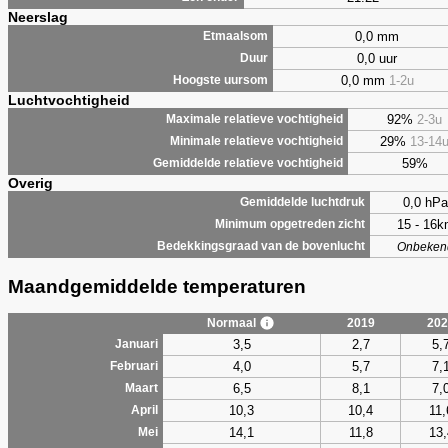
Neerslag
0,0 mm
Etmaalsom
0,0 uur
Duur
0,0 mm
1-2u
Hoogste uursom
Luchtvochtigheid
92%
2-3u
Maximale relatieve vochtigheid
29%
13-14
Minimale relatieve vochtigheid
59%
Gemiddelde relatieve vochtigheid
Overig
0,0 hPa
Gemiddelde luchtdruk
15 - 16
Minimum opgetreden zicht
Bedekkingsgraad van de bovenlucht
Onbeken
Maandgemiddelde temperaturen
Normaal
2019
202
3,5
2,7
5,
Januari
4,0
5,7
7,
Februari
6,5
8,1
7,
Maart
10,3
10,4
11,
April
14,1
11,8
13,
Mei