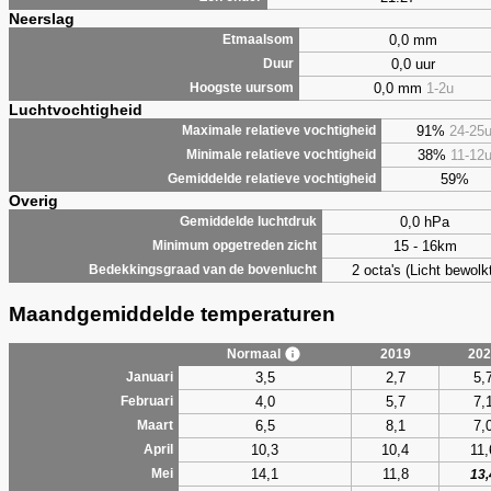
Neerslag
0,0 mm
Etmaalsom
0,0 uur
Duur
0,0 mm
1-2u
Hoogste uursom
Luchtvochtigheid
91%
24-25
Maximale relatieve vochtigheid
38%
11-12
Minimale relatieve vochtigheid
59%
Gemiddelde relatieve vochtigheid
Overig
0,0 hPa
Gemiddelde luchtdruk
15 - 16km
Minimum opgetreden zicht
2 octa's (Licht bewolk
Bedekkingsgraad van de bovenlucht
Maandgemiddelde temperaturen
Normaal
2019
202
3,5
2,7
5,
Januari
4,0
5,7
7,
Februari
6,5
8,1
7,
Maart
10,3
10,4
11,
April
14,1
11,8
Mei
13,