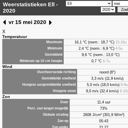
Weerstatistieken Ell -
2020
vr 15 mei 2020
X
Temperatuur
16,1 °C (norm.: 18,7 °C)
15-16u
Maximum
2,4
°C (norm.: 6,9 °C)
4-5u
Minimum
9,6
°C (norm.: 13,0 °C)
Gemiddeld
0,7
°C
6-7u
Minimum op 10 cm hoogte
Wind
noord (8°)
Overheersende richting
3,3 m/s (11,9 km/u)
Gemiddelde snelheid
5,0 m/s (18,0 km/u)
8-9u
Hoogste uurgemiddelde snelheid
9,0 m/s (32,4 km/u)
9-10
Hoogste stoot
Zon
11,4 uur
Duur
73%
Perc. van langst mogelijk
2608 J/cm² (301,9 W/m²)
Globale straling
05:43
Zon op
21:27
Zon onder