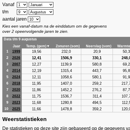
Vanaf
t/m
aantal jaren
Kies een vanaf-datum na de einddatum om de gegevens
over 2 opeenvolgende jaren te zien.
Data t/m 9 augustus
Jaar
Temp. (gem)▼
Zonuren (som)
Neerslag (som)
Warmte
19,56
232,0
20,9
50,3
1
1999
12,41
1506,9
330,1
248,
2
2026
12,27
1139,9
580,8
69,2
3
2007
12,19
1315,4
443,7
95,8
4
2014
12,11
1058,6
580,1
91,9
5
2024
11,95
1407,0
259,2
217,
6
2018
11,86
1452,2
276,2
87,7
7
2020
11,75
1536,7
311,4
107,
8
2022
11,68
1280,8
494,5
112,
9
2023
11,66
1478,8
359,2
120,
10
2025
Weerstatistieken
De statistieken op deze site zijn gebaseerd op de gegevens v