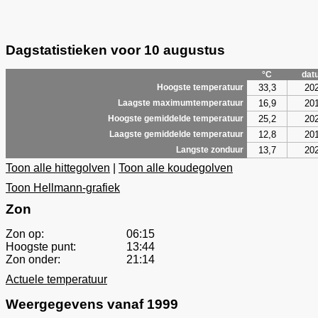
Dagstatistieken voor 10 augustus
°C
dat
33,3
20
Hoogste temperatuur
16,9
20
Laagste maximumtemperatuur
25,2
20
Hoogste gemiddelde temperatuur
12,8
20
Laagste gemiddelde temperatuur
13,7
20
Langste zonduur
Toon alle hittegolven
|
Toon alle koudegolven
Toon Hellmann-grafiek
Zon
Zon op:
06:15
Hoogste punt:
13:44
Zon onder:
21:14
Actuele temperatuur
Weergegevens vanaf 1999