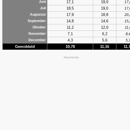
17,1
19,0
Juni
17,
18,5
19,0
Juli
17,
17,9
18,8
Augustus
20,
14,8
14,6
September
15,
11,2
12,0
Oktober
11,
7,1
6,2
November
8,
4,3
5,6
December
5,
Gemiddeld
10,78
11,16
11,
Advertentie