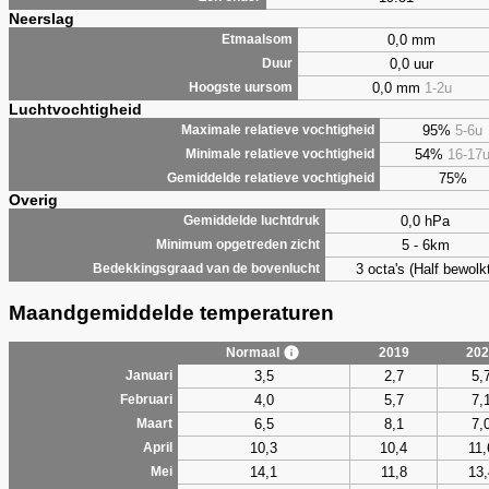
Neerslag
0,0 mm
Etmaalsom
0,0 uur
Duur
0,0 mm
1-2u
Hoogste uursom
Luchtvochtigheid
95%
5-6u
Maximale relatieve vochtigheid
54%
16-17
Minimale relatieve vochtigheid
75%
Gemiddelde relatieve vochtigheid
Overig
0,0 hPa
Gemiddelde luchtdruk
5 - 6km
Minimum opgetreden zicht
3 octa's (Half bewolkt
Bedekkingsgraad van de bovenlucht
Maandgemiddelde temperaturen
Normaal
2019
202
3,5
2,7
5,
Januari
4,0
5,7
7,
Februari
6,5
8,1
7,
Maart
10,3
10,4
11,
April
14,1
11,8
13,
Mei