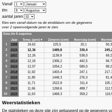
Vanaf
t/m
aantal jaren
Kies een vanaf-datum na de einddatum om de gegevens
over 2 opeenvolgende jaren te zien.
Data t/m 8 augustus
Jaar
Temp. (gem)▼
Zonuren (som)
Neerslag (som)
Warmte
19,62
225,5
20,1
50,3
1
1999
12,36
1489,8
330,4
245,
2
2026
12,26
1139,9
538,0
69,2
3
2007
12,16
1306,2
442,5
94,7
4
2014
12,07
1054,2
580,0
89,2
5
2024
11,92
1403,4
247,1
217,
6
2018
11,80
1448,3
276,3
81,4
7
2020
11,71
1522,8
311,4
105,
8
2022
11,66
1268,6
489,7
112,
9
2023
11,63
1468,3
359,2
119,
10
2025
Weerstatistieken
De statistieken op deze site zijn gebaseerd op de gegevens v