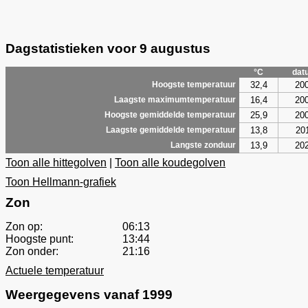
Dagstatistieken voor 9 augustus
°C
dat
32,4
20
Hoogste temperatuur
16,4
20
Laagste maximumtemperatuur
25,9
20
Hoogste gemiddelde temperatuur
13,8
20
Laagste gemiddelde temperatuur
13,9
20
Langste zonduur
Toon alle hittegolven
|
Toon alle koudegolven
Toon Hellmann-grafiek
Zon
Zon op:
06:13
Hoogste punt:
13:44
Zon onder:
21:16
Actuele temperatuur
Weergegevens vanaf 1999