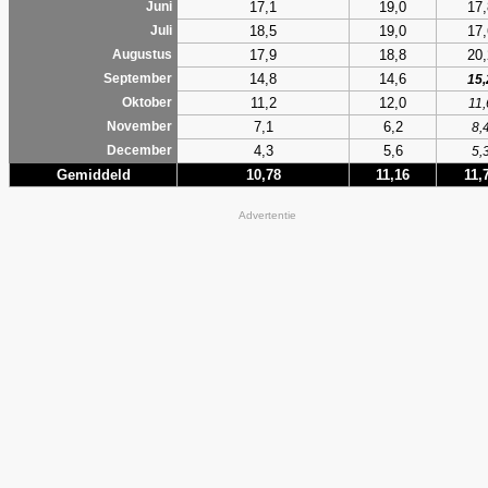
17,1
19,0
17,
Juni
18,5
19,0
17,
Juli
17,9
18,8
20,
Augustus
14,8
14,6
September
15,
11,2
12,0
Oktober
11,
7,1
6,2
November
8,
4,3
5,6
December
5,
Gemiddeld
10,78
11,16
11,
Advertentie