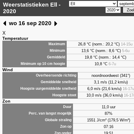
Weerstatistieken Ell -
2020
wo 16 sep 2020
X
Temperatuur
26,8 °C (norm.: 20,2 °C)
14-15u
Maximum
13,6 °C (norm.: 8,6 °C)
5-6u
Minimum
19,8 °C (norm.: 14,4 °C)
Gemiddeld
10,8 °C
6-7u
Minimum op 10 cm hoogte
Wind
noordnoordwest (341°)
Overheersende richting
3,1 m/s (11,2 km/u)
Gemiddelde snelheid
6,0 m/s (21,6 km/u)
16-17
Hoogste uurgemiddelde snelheid
10,0 m/s (36,0 km/u)
16-17
Hoogste stoot
Zon
11,0 uur
Duur
87%
Perc. van langst mogelijk
1551 J/cm² (179,5 W/m²)
Globale straling
07:16
Zon op
19:51
Zon onder