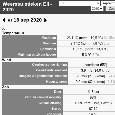
Weerstatistieken Ell -
2020
vr 18 sep 2020
X
Temperatuur
23,1 °C (norm.: 19,5 °C)
14-15u
Maximum
7,4
°C (norm.: 7,9 °C)
5-6u
Minimum
15,2 °C (norm.: 13,8 °C)
Gemiddeld
5,3
°C
6-7u
Minimum op 10 cm hoogte
Wind
noordoost (55°)
Overheersende richting
3,9 m/s (14,0 km/u)
Gemiddelde snelheid
6,0 m/s (21,6 km/u)
15-16
Hoogste uurgemiddelde snelheid
9,0 m/s (32,4 km/u)
13-14
Hoogste stoot
Zon
11,5 uur
Duur
92%
Perc. van langst mogelijk
1659 J/cm² (192,0 W/m²)
Globale straling
07:19
Zon op
19:46
Zon onder