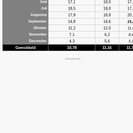
17,1
19,0
17,
Juni
18,5
19,0
17,
Juli
17,9
18,8
20,
Augustus
14,8
14,6
September
15,
11,2
12,0
Oktober
11,
7,1
6,2
November
8,
4,3
5,6
December
5,
Gemiddeld
10,78
11,16
11,
Advertentie