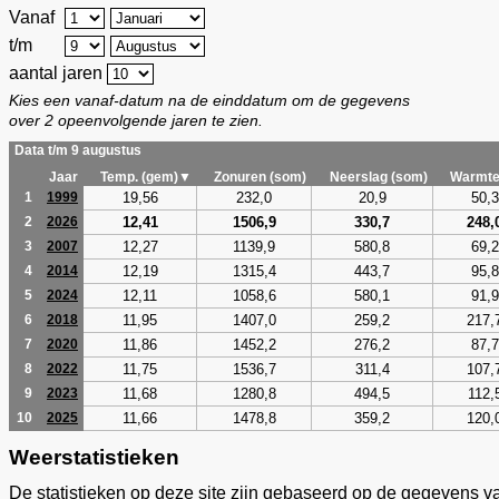
Vanaf
t/m
aantal jaren
Kies een vanaf-datum na de einddatum om de gegevens
over 2 opeenvolgende jaren te zien.
Data t/m 9 augustus
Jaar
Temp. (gem)▼
Zonuren (som)
Neerslag (som)
Warmte
19,56
232,0
20,9
50,3
1
1999
12,41
1506,9
330,7
248,
2
2026
12,27
1139,9
580,8
69,2
3
2007
12,19
1315,4
443,7
95,8
4
2014
12,11
1058,6
580,1
91,9
5
2024
11,95
1407,0
259,2
217,
6
2018
11,86
1452,2
276,2
87,7
7
2020
11,75
1536,7
311,4
107,
8
2022
11,68
1280,8
494,5
112,
9
2023
11,66
1478,8
359,2
120,
10
2025
Weerstatistieken
De statistieken op deze site zijn gebaseerd op de gegevens v