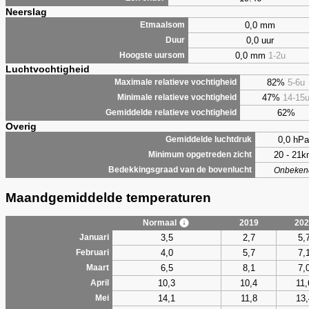
Neerslag
0,0 mm
Etmaalsom
0,0 uur
Duur
0,0 mm
1-2u
Hoogste uursom
Luchtvochtigheid
82%
5-6u
Maximale relatieve vochtigheid
47%
14-15
Minimale relatieve vochtigheid
62%
Gemiddelde relatieve vochtigheid
Overig
0,0 hPa
Gemiddelde luchtdruk
20 - 21
Minimum opgetreden zicht
Bedekkingsgraad van de bovenlucht
Onbeken
Maandgemiddelde temperaturen
Normaal
2019
202
3,5
2,7
5,
Januari
4,0
5,7
7,
Februari
6,5
8,1
7,
Maart
10,3
10,4
11,
April
14,1
11,8
13,
Mei