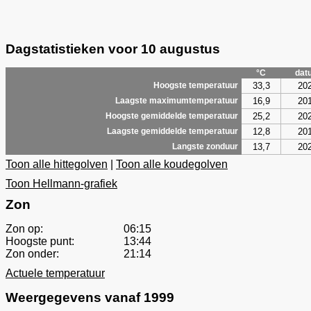
Dagstatistieken voor 10 augustus
°C
dat
33,3
20
Hoogste temperatuur
16,9
20
Laagste maximumtemperatuur
25,2
20
Hoogste gemiddelde temperatuur
12,8
20
Laagste gemiddelde temperatuur
13,7
20
Langste zonduur
Toon alle hittegolven
|
Toon alle koudegolven
Toon Hellmann-grafiek
Zon
Zon op:
06:15
Hoogste punt:
13:44
Zon onder:
21:14
Actuele temperatuur
Weergegevens vanaf 1999