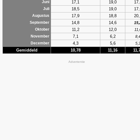
17,1
19,0
17,
Juni
18,5
19,0
17,
Juli
17,9
18,8
20,
Augustus
14,8
14,6
September
15,
11,2
12,0
Oktober
11,
7,1
6,2
November
8,
4,3
5,6
December
5,
Gemiddeld
10,78
11,16
11,
Advertentie