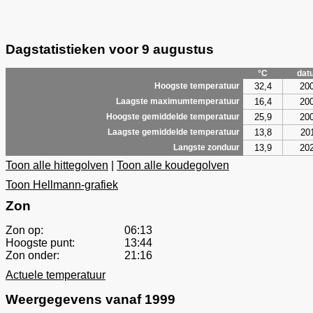
Dagstatistieken voor 9 augustus
°C
dat
32,4
20
Hoogste temperatuur
16,4
20
Laagste maximumtemperatuur
25,9
20
Hoogste gemiddelde temperatuur
13,8
20
Laagste gemiddelde temperatuur
13,9
20
Langste zonduur
Toon alle hittegolven
|
Toon alle koudegolven
Toon Hellmann-grafiek
Zon
Zon op:
06:13
Hoogste punt:
13:44
Zon onder:
21:16
Actuele temperatuur
Weergegevens vanaf 1999