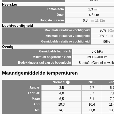
Neerslag
2,3 mm
Etmaalsom
4,6 uur
Duur
0,8 mm
11-12u
Hoogste uursom
Luchtvochtigheid
98%
1-2u
Maximale relatieve vochtigheid
93%
9-10
Minimale relatieve vochtigheid
96%
Gemiddelde relatieve vochtigheid
Overig
0,0 hPa
Gemiddelde luchtdruk
3900 - 4000m
Minimum opgetreden zicht
8 octa's (Geheel bewolk
Bedekkingsgraad van de bovenlucht
Maandgemiddelde temperaturen
Normaal
2019
202
3,5
2,7
5,
Januari
4,0
5,7
7,
Februari
6,5
8,1
7,
Maart
10,3
10,4
11,
April
14,1
11,8
13,
Mei