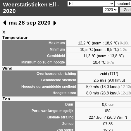
Weerstatistieken Ell -
2020
ma 28 sep 2020
X
Temperatuur
12,2 °C (norm.: 18,9 °C)
9-10u
Maximum
10,5 °C (norm.: 9,5 °C)
1-2u
Minimum
11,3 °C (norm.: 13,8 °C)
Gemiddeld
10,4 °C
6-7u
Minimum op 10 cm hoogte
Wind
zuid (171°)
Overheersende richting
2,5 m/s (9,0 km/u)
Gemiddelde snelheid
5,0 m/s (18,0 km/u)
12-13
Hoogste uurgemiddelde snelheid
8,0 m/s (28,8 km/u)
12-13
Hoogste stoot
Zon
0,0 uur
Duur
0%
Perc. van langst mogelijk
227 J/cm² (26,3 W/m²)
Globale straling
07:36
Zon op
19:23
Zon onder