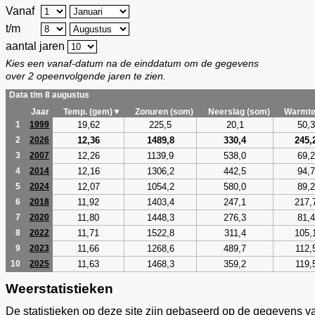
Vanaf
t/m
aantal jaren
Kies een vanaf-datum na de einddatum om de gegevens
over 2 opeenvolgende jaren te zien.
Data t/m 8 augustus
Jaar
Temp. (gem)▼
Zonuren (som)
Neerslag (som)
Warmte
19,62
225,5
20,1
50,3
1
1999
12,36
1489,8
330,4
245,
2
2026
12,26
1139,9
538,0
69,2
3
2007
12,16
1306,2
442,5
94,7
4
2014
12,07
1054,2
580,0
89,2
5
2024
11,92
1403,4
247,1
217,
6
2018
11,80
1448,3
276,3
81,4
7
2020
11,71
1522,8
311,4
105,
8
2022
11,66
1268,6
489,7
112,
9
2023
11,63
1468,3
359,2
119,
10
2025
Weerstatistieken
De statistieken op deze site zijn gebaseerd op de gegevens v