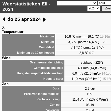
Weerstatistieken Ell -
2024
do 25 apr 2024
X
Temperatuur
10,8 °C (norm.: 19,1 °C)
15-16u
Maximum
3,5
°C (norm.: 6,4 °C)
1-2u
Minimum
7,1
°C (norm.: 12,9 °C)
Gemiddeld
2,8
°C
6-7u
Minimum op 10 cm hoogte
Wind
zuidwest (226°)
Overheersende richting
4,1 m/s (14,8 km/u)
Gemiddelde snelheid
6,0 m/s (21,6 km/u)
14-15
Hoogste uurgemiddelde snelheid
11,0 m/s (39,6 km/u)
15-16
Hoogste stoot
Zon
2,3 uur
Duur
16%
Perc. van langst mogelijk
1184 J/cm² (137,0 W/m²)
Globale straling
06:19
Zon op
20:54
Zon onder