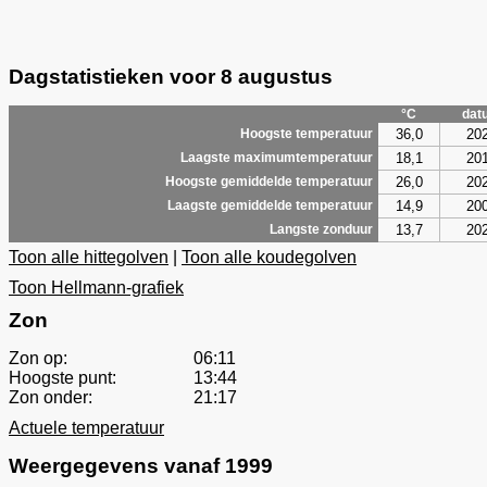
Dagstatistieken voor 8 augustus
°C
dat
36,0
20
Hoogste temperatuur
18,1
20
Laagste maximumtemperatuur
26,0
20
Hoogste gemiddelde temperatuur
14,9
20
Laagste gemiddelde temperatuur
13,7
20
Langste zonduur
Toon alle hittegolven
|
Toon alle koudegolven
Toon Hellmann-grafiek
Zon
Zon op:
06:11
Hoogste punt:
13:44
Zon onder:
21:17
Actuele temperatuur
Weergegevens vanaf 1999