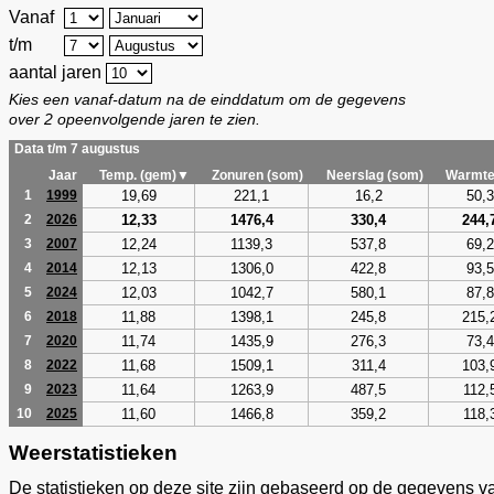
Vanaf
t/m
aantal jaren
Kies een vanaf-datum na de einddatum om de gegevens
over 2 opeenvolgende jaren te zien.
Data t/m 7 augustus
Jaar
Temp. (gem)▼
Zonuren (som)
Neerslag (som)
Warmte
19,69
221,1
16,2
50,3
1
1999
12,33
1476,4
330,4
244,
2
2026
12,24
1139,3
537,8
69,2
3
2007
12,13
1306,0
422,8
93,5
4
2014
12,03
1042,7
580,1
87,8
5
2024
11,88
1398,1
245,8
215,
6
2018
11,74
1435,9
276,3
73,4
7
2020
11,68
1509,1
311,4
103,
8
2022
11,64
1263,9
487,5
112,
9
2023
11,60
1466,8
359,2
118,
10
2025
Weerstatistieken
De statistieken op deze site zijn gebaseerd op de gegevens v