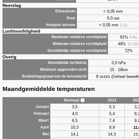
Neerslag
< 0,05 mm
Etmaalsom
0,0 uur
Duur
< 0,05 mm
1-2u
Hoogste uursom
Luchtvochtigheid
91%
5-6u
Maximale relatieve vochtigheid
49%
15-16
Minimale relatieve vochtigheid
72%
Gemiddelde relatieve vochtigheid
Overig
0,0 hPa
Gemiddelde luchtdruk
15 - 16km
Minimum opgetreden zicht
8 octa's (Geheel bewolk
Bedekkingsgraad van de bovenlucht
Maandgemiddelde temperaturen
Normaal
2023
20
3,5
5,3
3,
Januari
4,0
5,4
8,
Februari
6,5
7,4
9,
Maart
10,3
8,9
April
11,
14,1
14,3
Mei
15,