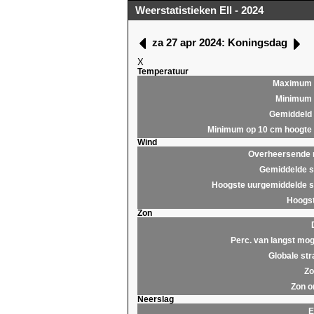
Weerstatistieken Ell - 2024
za 27 apr 2024: Koningsdag
X
Temperatuur
Maximum
Minimum
Gemiddeld
Minimum op 10 cm hoogte
Wind
Overheersende r
Gemiddelde s
Hoogste uurgemiddelde s
Hoogst
Zon
Perc. van langst mog
Globale str
Zo
Zon o
Neerslag
E