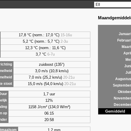
Maandgemiddeld
Januar
17,8 °C (norm.: 17,0 °C)
15-16u
Februar
5,2
°C (norm.: 5,7 °C)
2-3u
Maar
12,3 °C (norm.: 11,6 °C)
Apri
3,7
°C
6-7u
Me
zuidoost (135°)
ichting
Jun
3,0 m/s (10,8 km/u)
nelheid
Jul
7,0 m/s (25,2 km/u)
20-21u
nelheid
Augustu
15,0 m/s (54,0 km/u)
20-21u
e stoot
Septembe
Oktobe
1,7 uur
Duur
Novembe
12%
elijk
Decembe
1158 J/cm² (134,0 W/m²)
aling
Gemiddeld
06:15
n op
20:58
nder
1,2 mm
tmaalsom