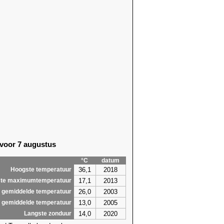
 voor 7 augustus
°C
datum
36,1
2018
Hoogste temperatuur
17,1
2013
te maximumtemperatuur
26,0
2003
 gemiddelde temperatuur
13,0
2005
 gemiddelde temperatuur
14,0
2020
Langste zonduur