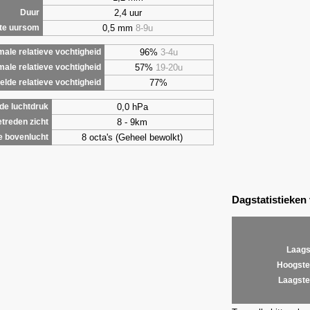
2,4 uur
Duur
0,5 mm
8-9u
te uursom
96%
3-4u
ale relatieve vochtigheid
57%
19-20u
male relatieve vochtigheid
77%
lde relatieve vochtigheid
0,0 hPa
de luchtdruk
8 - 9km
treden zicht
8 octa's (Geheel bewolkt)
e bovenlucht
Dagstatistieken
Laags
Hoogste
Laagste