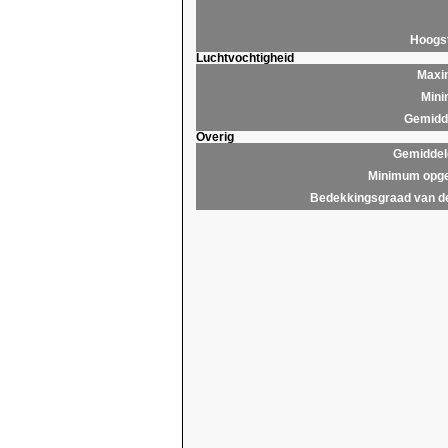
Hoogs
Luchtvochtigheid
Maxim
Mini
Gemidde
Overig
Gemiddel
Minimum opge
Bedekkingsgraad van d