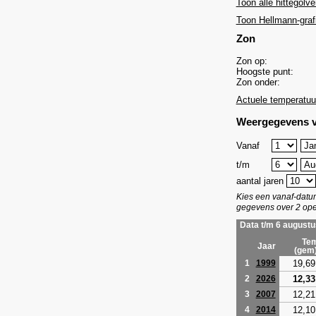
Toon alle hittegolve
Toon Hellmann-graf
Zon
Zon op:
Hoogste punt:
Zon onder:
Actuele temperatuu
Weergegevens v
Vanaf
t/m
aantal jaren
Kies een vanaf-dat
gegevens over 2 ope
Data t/m 6 augustu
Tem
Jaar
(gem
19,69
1
1999
12,33
2
2026
12,21
3
2007
12,10
4
2014