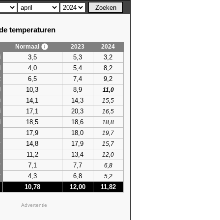
e temperaturen
Normaal
2023
2024
3,5
5,3
3,2
i
4,0
5,4
8,2
i
6,5
7,4
9,2
t
10,3
8,9
l
11,0
14,1
14,3
i
15,5
17,1
20,3
i
16,5
18,5
18,6
i
18,8
17,9
18,0
s
19,7
14,8
17,9
r
15,7
11,2
13,4
r
12,0
7,1
7,7
r
6,8
4,3
6,8
r
5,2
10,78
12,00
11,82
Advertentie