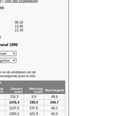
n
|
Toon alle koudegolven
iek
06:10
13:45
21:19
r
anaf 1999
um na de einddatum om de
envolgende jaren te zien.
s
p.
Zonuren
Neerslag
Warmtegetal
)▼
(som)
(som)
216,3
3,9
48,6
1476,4
330,4
244,7
1137,5
537,6
69,2
1300,2
422,9
92,0