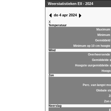
Weerstatistieken Ell - 2024
do 4 apr 2024
X
Temperatuur
Maximum
Minimum
Gemiddeld
Minimum op 10 cm hoogte
Wind
Overheersende r
Gemiddelde s
Hoogste uurgemiddelde s
Hoogst
Zon
Perc. van langst mo
Globale st
Z
Zon 
Neerslag
E