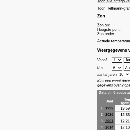
Toon alle hittegolve
Toon Hellmann-graf
Zon
Zon op:
Hoogste punt:
Zon onder:
Actuele temperatuu
Weergegevens v
Vanaf
t/m
aantal jaren
Kies een vanaf-dat
gegevens over 2 ope
Data t/m 6 augustu
Tem
Jaar
(gem
19,69
1
1999
12,33
2
2026
12,21
3
2007
12,10
4
2014