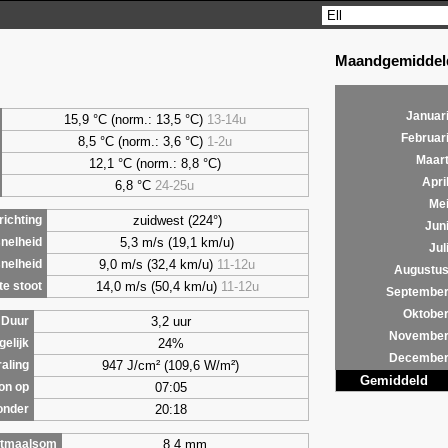
Maandgemiddeld
Januar
15,9 °C (norm.: 13,5 °C)
13-14u
Februar
8,5
°C (norm.: 3,6 °C)
1-2u
Maar
12,1 °C (norm.: 8,8 °C)
Apri
6,8
°C
24-25u
Me
zuidwest (224°)
ichting
Jun
5,3 m/s (19,1 km/u)
nelheid
Jul
9,0 m/s (32,4 km/u)
11-12u
nelheid
Augustu
14,0 m/s (50,4 km/u)
11-12u
e stoot
Septembe
Oktobe
3,2 uur
Duur
Novembe
24%
gelijk
Decembe
947 J/cm² (109,6 W/m²)
raling
Gemiddeld
07:05
on op
20:18
onder
8,4 mm
tmaalsom