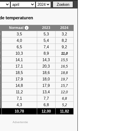
e temperaturen
Normaal
2023
2024
3,5
5,3
3,2
i
4,0
5,4
8,2
i
6,5
7,4
9,2
t
10,3
8,9
l
11,0
14,1
14,3
i
15,5
17,1
20,3
i
16,5
18,5
18,6
i
18,8
17,9
18,0
s
19,7
14,8
17,9
r
15,7
11,2
13,4
r
12,0
7,1
7,7
r
6,8
4,3
6,8
r
5,2
10,78
12,00
11,82
Advertentie