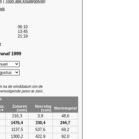
n
|
Toon alle koudegolven
iek
06:10
13:45
21:19
r
anaf 1999
um na de einddatum om de
envolgende jaren te zien.
s
p.
Zonuren
Neerslag
Warmtegetal
)▼
(som)
(som)
216,3
3,9
48,6
1476,4
330,4
244,7
1137,5
537,6
69,2
1300,2
422,9
92,0