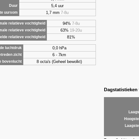
5,4 uur
Duur
1,7 mm
7-8u
te uursom
94%
7-8u
ale relatieve vochtigheid
63%
19-20u
male relatieve vochtigheid
81%
lde relatieve vochtigheid
0,0 hPa
de luchtdruk
6 - 7km
treden zicht
8 octa's (Geheel bewolkt)
e bovenlucht
Dagstatistieken
Laags
Hoogste
Laagste