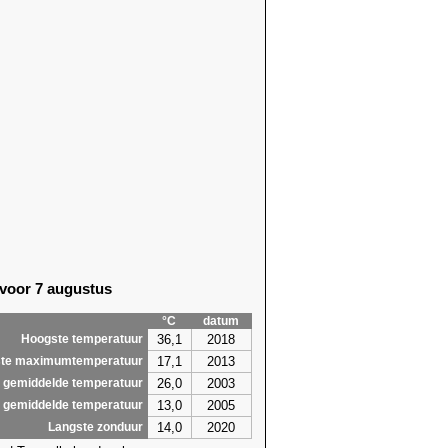
 voor 7 augustus
°C
datum
36,1
2018
Hoogste temperatuur
17,1
2013
te maximumtemperatuur
26,0
2003
 gemiddelde temperatuur
13,0
2005
 gemiddelde temperatuur
14,0
2020
Langste zonduur