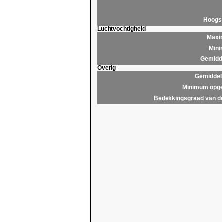
Hoogs
Luchtvochtigheid
Maxim
Mini
Gemidde
Overig
Gemiddel
Minimum opge
Bedekkingsgraad van d