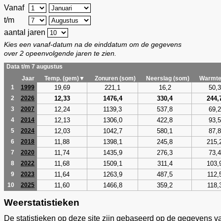
Vanaf
t/m
aantal jaren
Kies een vanaf-datum na de einddatum om de gegevens
over 2 opeenvolgende jaren te zien.
Data t/m 7 augustus
Jaar
Temp. (gem)▼
Zonuren (som)
Neerslag (som)
Warmte
19,69
221,1
16,2
50,3
1
1999
12,33
1476,4
330,4
244,
2
2026
12,24
1139,3
537,8
69,2
3
2007
12,13
1306,0
422,8
93,5
4
2014
12,03
1042,7
580,1
87,8
5
2024
11,88
1398,1
245,8
215,
6
2018
11,74
1435,9
276,3
73,4
7
2020
11,68
1509,1
311,4
103,
8
2022
11,64
1263,9
487,5
112,
9
2023
11,60
1466,8
359,2
118,
10
2025
Weerstatistieken
De statistieken op deze site zijn gebaseerd op de gegevens v