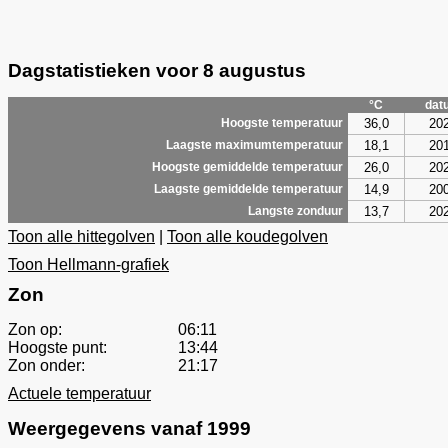
Dagstatistieken voor 8 augustus
°C
dat
36,0
20
Hoogste temperatuur
18,1
20
Laagste maximumtemperatuur
26,0
20
Hoogste gemiddelde temperatuur
14,9
20
Laagste gemiddelde temperatuur
13,7
20
Langste zonduur
Toon alle hittegolven
|
Toon alle koudegolven
Toon Hellmann-grafiek
Zon
Zon op:
06:11
Hoogste punt:
13:44
Zon onder:
21:17
Actuele temperatuur
Weergegevens vanaf 1999