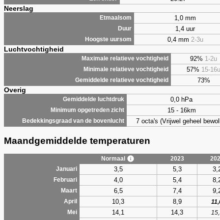
Neerslag
1,0 mm
Etmaalsom
1,4 uur
Duur
0,4 mm
2-3u
Hoogste uursom
Luchtvochtigheid
92%
1-2u
Maximale relatieve vochtigheid
57%
15-16
Minimale relatieve vochtigheid
73%
Gemiddelde relatieve vochtigheid
Overig
0,0 hPa
Gemiddelde luchtdruk
15 - 16km
Minimum opgetreden zicht
7 octa's (Vrijwel geheel bewol
Bedekkingsgraad van de bovenlucht
Maandgemiddelde temperaturen
Normaal
2023
20
3,5
5,3
3,
Januari
4,0
5,4
8,
Februari
6,5
7,4
9,
Maart
10,3
8,9
April
11,
14,1
14,3
Mei
15,