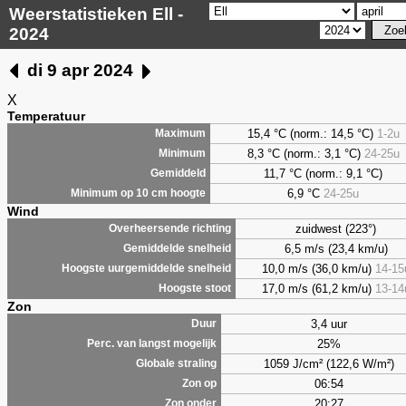
Weerstatistieken Ell -
2024
di 9 apr 2024
X
Temperatuur
15,4 °C (norm.: 14,5 °C)
1-2u
Maximum
8,3
°C (norm.: 3,1 °C)
24-25u
Minimum
11,7 °C (norm.: 9,1 °C)
Gemiddeld
6,9
°C
24-25u
Minimum op 10 cm hoogte
Wind
zuidwest (223°)
Overheersende richting
6,5 m/s (23,4 km/u)
Gemiddelde snelheid
10,0 m/s (36,0 km/u)
14-15
Hoogste uurgemiddelde snelheid
17,0 m/s (61,2 km/u)
13-14
Hoogste stoot
Zon
3,4 uur
Duur
25%
Perc. van langst mogelijk
1059 J/cm² (122,6 W/m²)
Globale straling
06:54
Zon op
20:27
Zon onder